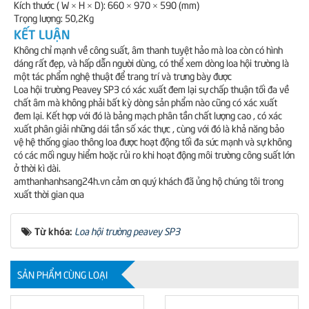
Kích thước ( W × H × D): 660 × 970 × 590 (mm)
Trọng lượng: 50,2Kg
KẾT LUẬN
Không chỉ mạnh về công suất, âm thanh tuyệt hảo mà loa còn có hình
dáng rất đẹp, và hấp dẫn người dùng, có thể xem dòng loa hội trường là
một tác phẩm nghệ thuật để trang trí và trưng bày được
Loa hội trường Peavey SP3 có xác xuất đem lại sự chấp thuận tối đa về
chất âm mà không phải bất kỳ dòng sản phẩm nào cũng có xác xuất
đem lại. Kết hợp với đó là bảng mạch phân tần chất lượng cao , có xác
xuất phân giải những dái tần số xác thực , cùng với đó là khả năng bảo
vệ hệ thống giao thông loa được hoạt động tối đa sức mạnh và sự không
có các mối nguy hiểm hoặc rủi ro khi hoạt động môi trường công suất lớn
ở thời kì dài.
amthanhanhsang24h.vn cảm ơn quý khách đã ủng hộ chúng tôi trong
xuất thời gian qua
Từ khóa:
Loa hội trường peavey SP3
SẢN PHẨM CÙNG LOẠI