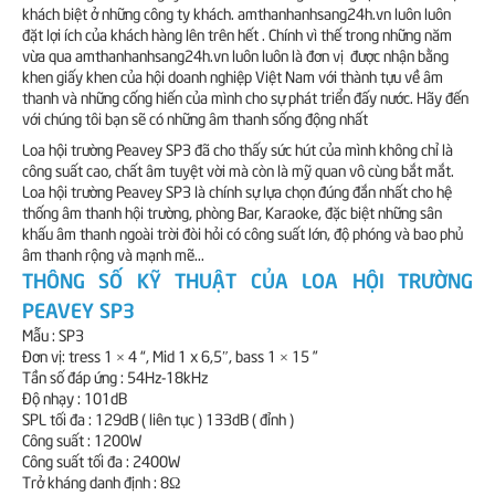
khách biệt ở những công ty khách. amthanhanhsang24h.vn luôn luôn
đặt lợi ích của khách hàng lên trên hết . Chính vì thế trong những năm
vừa qua amthanhanhsang24h.vn luôn luôn là đơn vị được nhận bằng
khen giấy khen của hội doanh nghiệp Việt Nam với thành tựu về âm
thanh và những cống hiến của mình cho sự phát triển đấy nước. Hãy đến
với chúng tôi bạn sẽ có những âm thanh sống động nhất
Loa hội trường Peavey SP3 đã cho thấy sức hút của mình không chỉ là
công suất cao, chất âm tuyệt vời mà còn là mỹ quan vô cùng bắt mắt.
Loa hội trường Peavey SP3 là chính sự lựa chọn đúng đắn nhất cho hệ
thống âm thanh hội trường, phòng Bar, Karaoke, đặc biệt những sân
khấu âm thanh ngoài trời đòi hỏi có công suất lớn, độ phóng và bao phủ
âm thanh rộng và mạnh mẽ...
THÔNG SỐ KỸ THUẬT CỦA LOA HỘI TRƯỜNG
PEAVEY SP3
Mẫu : SP3
Đơn vị: tress 1 × 4 “, Mid 1 x 6,5″, bass 1 × 15 ”
Tần số đáp ứng : 54Hz-18kHz
Độ nhạy : 101dB
SPL tối đa : 129dB ( liên tục ) 133dB ( đỉnh )
Công suất : 1200W
Công suất tối đa : 2400W
Trở kháng danh định : 8Ω