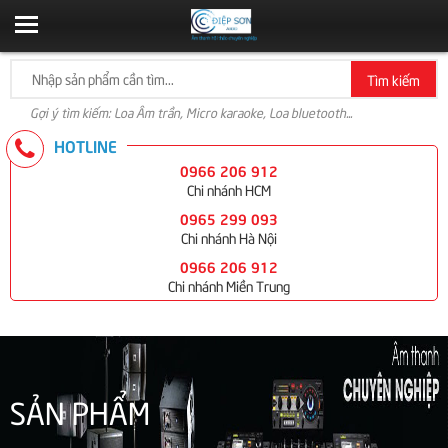
Tìm kiếm
Gợi ý tìm kiếm: Loa Âm trần, Micro karaoke, Loa bluetooth...
HOTLINE
0966 206 912
Chi nhánh HCM
0965 299 093
Chi nhánh Hà Nội
0966 206 912
Chi nhánh Miền Trung
SẢN PHẨM