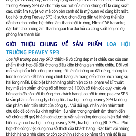
trường Peavey SP3 đã cho thấy sức hút của mình không chỉ là công suất
cao, chất âm tuyệt vời mà còn bên cạnh đó là mỹ quan vô cùng bắt mắt.
Loa hội trường Peavey SP3 là sự lựa chọn đúng đắn và không thể hấp
dẫn hơn cho những hệ thống âm thanh hội trường, Micro CAF karaoke,
đặc biệt cho những âm thanh ngoài trời đòi hỏi có công suất lớn, có độ
phóng âm thanh lớn
GIỚI THIỆU CHUNG VỀ SẢN PHẨM
LOA HỘI
TRƯỜNG PEAVEY SP3
Loa hội trường peavey SP3
thiết kế vô cùng đẹp mắt chiều cao của sản
phẩm thích hợp để đặt ở trong điều kiện không gian nhiều chiều. Đối với
mỗi sản phẩm bên công ty chúng tôi sẽ có những ưu đãi riêng, chúng tôi
luôn luôn cam kết bán hàng chính hãng và mang đến cho khách hàng sự
hài lòng nhất!. Đặc biệt khách hàng phát hiện có sai phạm về kĩ thuật
hay mã sản phẩm chúng tôi sẽ hoàn trả 100% số tiền của quý khác và
bên cạnh đó còn bồi thường cho khách hàng.Loa hội trường peavey SP3
là sản phẩm của công ty chúng tôi . Loa hội trường peavey SP3 là dòng
sản phẩm tiên tiến nhất của công ty . Với đội ngũ nhân viên nhiệt tình
chu đáo đã có nhiều kinh nghiệm lâu năm trong nghành âm thanh đến
với chúng tôi quý khách còn dược tư vấn về những dòng loa hiện đại nhất
hiện nay như Loa hội trường peavey SP3 , loa hội trường JBL 725….. Phù
hợp cho công việc cũng như sở thích của khách hàng . Đặc biệt với những
khách hàng ở nhà công ty còn có chính sách giao hàng tận nhà đó là sự