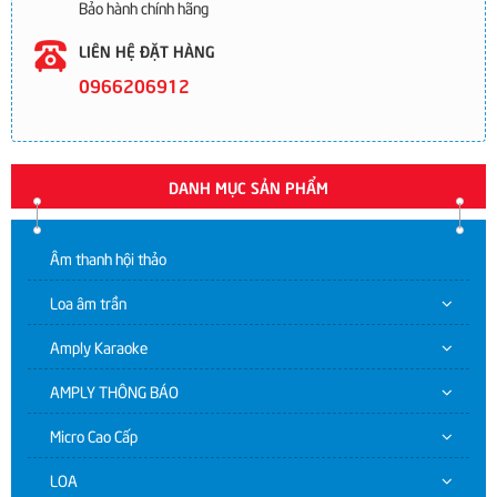
Bảo hành chính hãng
LIÊN HỆ ĐẶT HÀNG
0966206912
DANH MỤC SẢN PHẨM
Âm thanh hội thảo
Loa âm trần
Amply Karaoke
AMPLY THÔNG BÁO
Micro Cao Cấp
LOA