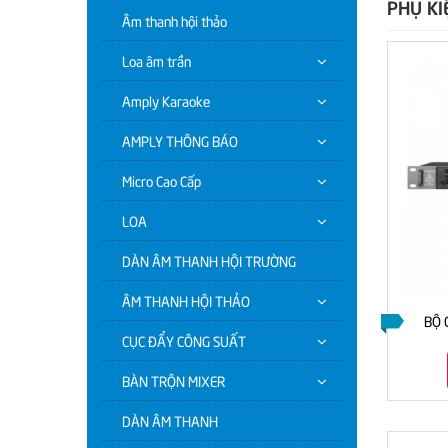
PHỤ KI
Âm thanh hội thảo
Loa âm trần
Amply Karaoke
AMPLY THÔNG BÁO
Micro Cao Cấp
LOA
DÀN ÂM THANH HỘI TRƯỜNG
ÂM THANH HỘI THẢO
BỘ 
CỤC ĐẨY CÔNG SUẤT
BÀN TRỘN MIXER
DÀN ÂM THANH