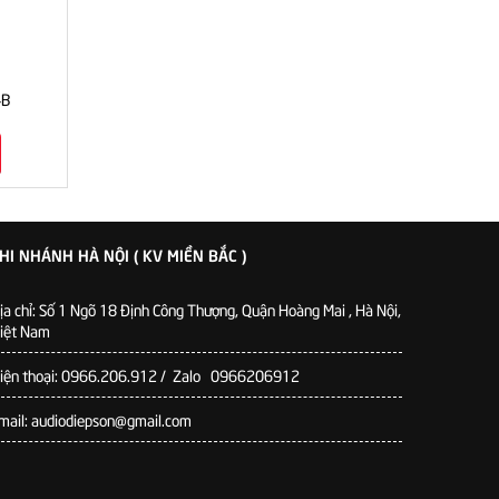
4B
HI NHÁNH HÀ NỘI ( KV MIỀN BẮC )
ịa chỉ: Số 1 Ngõ 18 Định Công Thượng, Quận Hoàng Mai , Hà Nội,
iệt Nam
iện thoại: 0966.206.912 / Zalo 0966206912
mail: audiodiepson@gmail.com