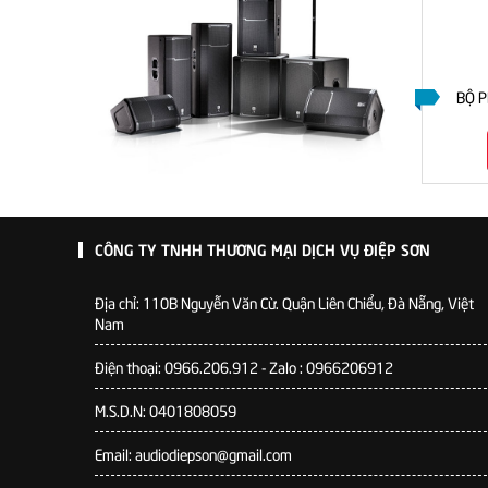
BỘ P
CÔNG TY TNHH THƯƠNG MẠI DỊCH VỤ ĐIỆP SƠN
Địa chỉ:
110B Nguyễn Văn Cừ. Quận Liên Chiểu, Đà Nẵng, Việt
Nam
Điện thoại: 0966.206.912 - Zalo : 0966206912
M.S.D.N: 0401808059
Email: audiodiepson@gmail.com