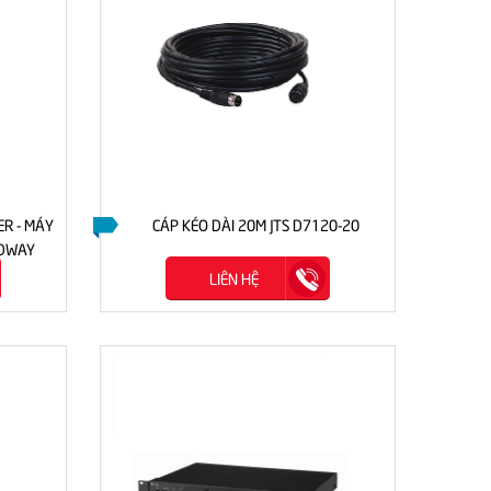
R - MÁY
CÁP KÉO DÀI 20M JTS D7120-20
NDWAY
LIÊN HỆ