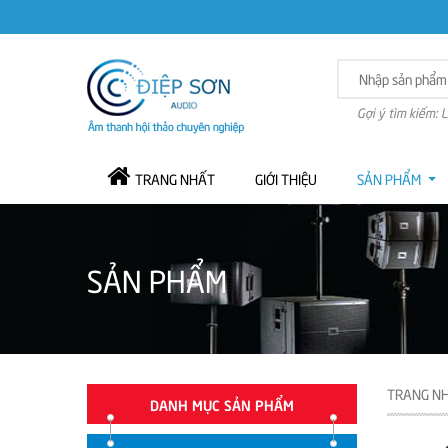
Gợi ý tìm kiếm: 
TRANG NHẤT
GIỚI THIỆU
SẢN PHẨM
SẢN PHẨM
TRANG N
DANH MỤC SẢN PHẨM