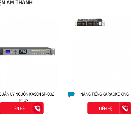
ỆN ÂM THANH
QUẢN LÝ NGUỒN KASEN SP-802
NÂNG TIẾNG KARAOKE KING 
PLUS
LIÊN HỆ
LIÊN HỆ