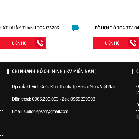
HÁT LẠI ÂM THANH TOA EV-20R
BỘ HẸN GIỜ TOA TT-10
LIÊN HỆ
LIÊN HỆ
CHI NHÁNH HỒ CHÍ MINH ( KV MIỀN NAM )
C
Địa chỉ: 21 Bình Quới. Bình Thanh, Tp Hồ Chí Minh, Việt Nam
Đ
V
Điện thoại: 0965.299.093 - Zalo 0965299093
Đ
Email: audiodiepson@gmail.com
E