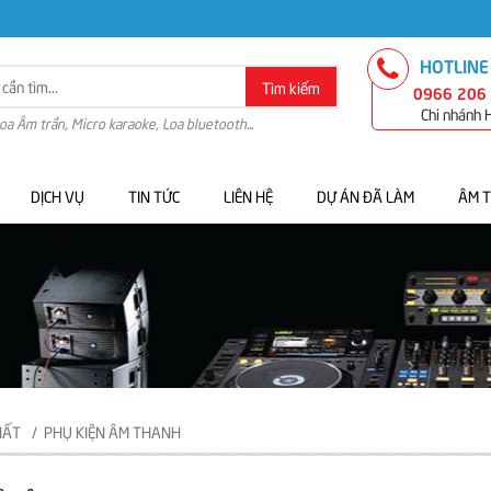
HOTLINE
Tìm kiếm
0966 206
Chi nhánh
Loa Âm trần, Micro karaoke, Loa bluetooth...
DỊCH VỤ
TIN TỨC
LIÊN HỆ
DỰ ÁN ĐÃ LÀM
ÂM 
HẤT
PHỤ KIỆN ÂM THANH