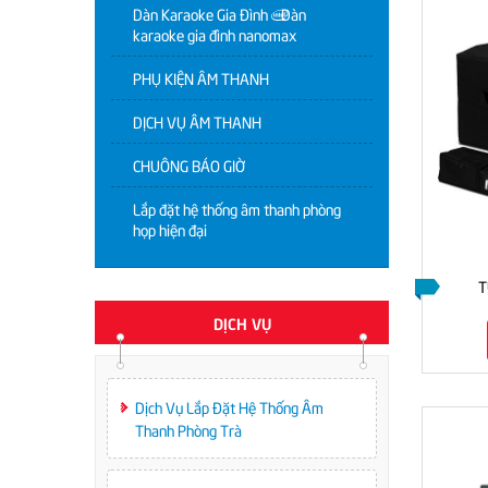
Dàn Karaoke Gia Đình | Dàn
karaoke gia đình nanomax
PHỤ KIỆN ÂM THANH
DỊCH VỤ ÂM THANH
CHUÔNG BÁO GIỜ
Lắp đặt hệ thống âm thanh phòng
họp hiện đại
T
DỊCH VỤ
Dịch Vụ Lắp Đặt Hệ Thống Âm
Thanh Phòng Trà