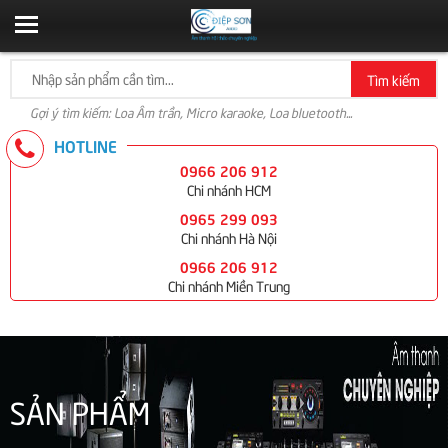
Tìm kiếm
Gợi ý tìm kiếm: Loa Âm trần, Micro karaoke, Loa bluetooth...
HOTLINE
0966 206 912
Chi nhánh HCM
0965 299 093
Chi nhánh Hà Nội
0966 206 912
Chi nhánh Miền Trung
SẢN PHẨM