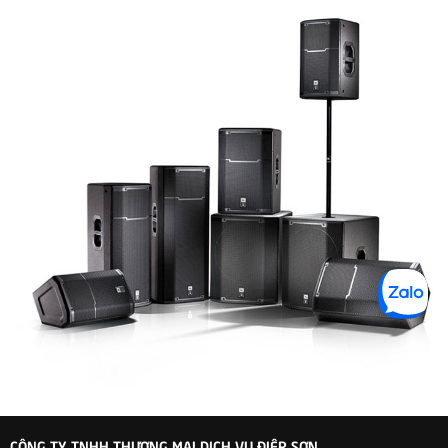
CÔNG TY TNHH THƯƠNG MẠI DỊCH VỤ ĐIỆP SƠN