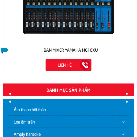
BÀN MIXER YAMAHA MG16XU
LIÊN HỆ
DANH MỤC SẢN PHẨM
Âm thanh hội thảo
Loa âm trần
Amply Karaoke