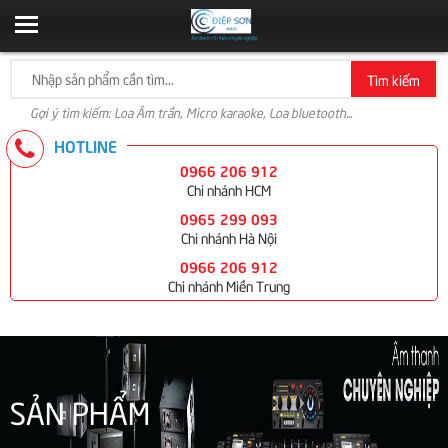
Tìm kiếm
Gợi ý tìm kiếm: Loa Âm trần, Micro karaoke, Loa bluetooth...
HOTLINE
0966 206 912
Chi nhánh HCM
0965 299 093
Chi nhánh Hà Nội
0966 206 912
Chi nhánh Miền Trung
SẢN PHẨM