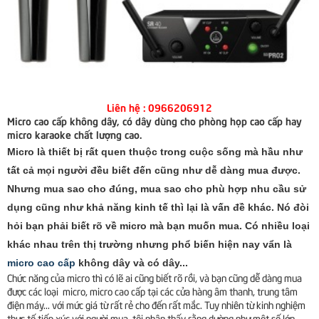
Liên hệ : 0966206912
Micro cao cấp không dây, có dây dùng cho phòng họp cao cấp hay
micro karaoke chất lượng cao.
Micro là thiết bị rất quen thuộc trong cuộc sống mà hầu như
tất cả mọi người đều biết đến cũng như dễ dàng mua được.
Nhưng mua sao cho đúng, mua sao cho phù hợp nhu cầu sử
dụng cũng như khả năng kinh tế thì lại là vấn đề khác. Nó đòi
hỏi bạn phải biết rõ về micro mà bạn muốn mua. Có nhiều loại
khác nhau trên thị trường nhưng phổ biến hiện nay vẩn là
micro cao cấp
không dây và có dây...
Chức năng của micro thì có lẽ ai cũng biết rõ rồi, và bạn cũng dễ dàng mua
được các loại micro, micro cao cấp tại các cửa hàng âm thanh, trung tâm
điện máy... với mức giá từ rất rẻ cho đến rất mắc. Tuy nhiên từ kinh nghiệm
thực tế tiếp xúc với người mua, tôi nhận thấy rằng dường như một số lớn