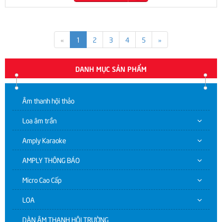
«
1
2
3
4
5
»
DANH MỤC SẢN PHẨM
Âm thanh hội thảo
Loa âm trần
Amply Karaoke
AMPLY THÔNG BÁO
Micro Cao Cấp
LOA
DÀN ÂM THANH HỘI TRƯỜNG