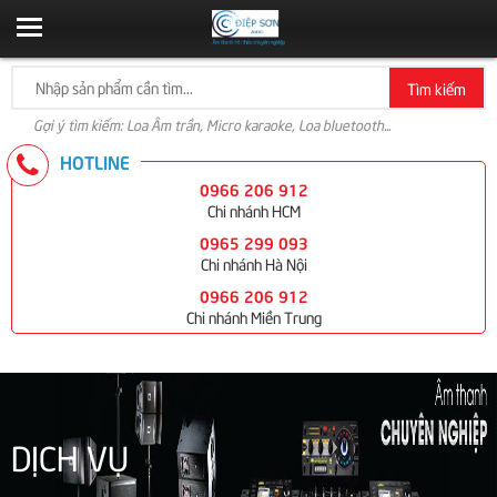
Tìm kiếm
Gợi ý tìm kiếm: Loa Âm trần, Micro karaoke, Loa bluetooth...
HOTLINE
0966 206 912
Chi nhánh HCM
0965 299 093
Chi nhánh Hà Nội
0966 206 912
Chi nhánh Miền Trung
DỊCH VỤ