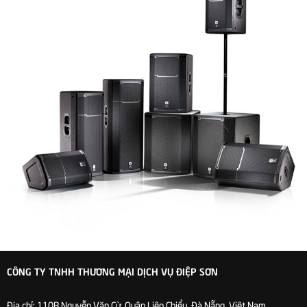
CÔNG TY TNHH THƯƠNG MẠI DỊCH VỤ ĐIỆP SƠN
Địa chỉ:
110B Nguyễn Văn Cừ. Quận Liên Chiểu, Đà Nẵng, Việt Nam