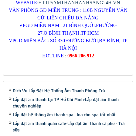
WEBSITE:
HTTP//AMTHANHANHSANG24H.VN
VĂN PHÒNG GD MIỀN TRUNG : 110B NGUYỄN VĂN
CỪ, LIÊN CHIỂU ĐÀ NẴNG
VPGD MIỀN NAM : 21 BÌNH QUỚI,PHƯỜNG
27,Q.BÌNH THẠNH,TP HCM
VPGD MIỀN BẮC: SỐ 330 ĐƯỜNG BƯỞI,BA ĐÌNH, TP
HÀ NỘI
HOTLINE
:
0966 206 912
Dịch Vụ Lắp Đặt Hệ Thống Âm Thanh Phòng Trà
Lắp đặt âm thanh tại TP Hồ Chí Minh-Lắp đặt âm thanh
chuyên nghiệp
Lắp đặt hệ thống âm thanh spa - loa cho spa tốt nhất
Lắp đặt âm thanh quán cafe-Lắp đặt âm thanh cà phê - Trà
sữa