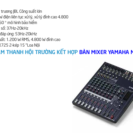
 trương JBL Công suất lớn
 điện liên tục xử lý, xử lý đỉnh cao 4.800
 50 ° mô hình bảo hiểm
n số: 37Hz-20kHz
 đáp ứng: 53Hz-20kHz
uất: 1.200 W RMS, 4.800 W đỉnh cao
X725 2-kép 15 “Loa Nội
ÂM THANH HỘI TRƯỜNG KẾT HỢP
BÀN MIXER YAMAHA 