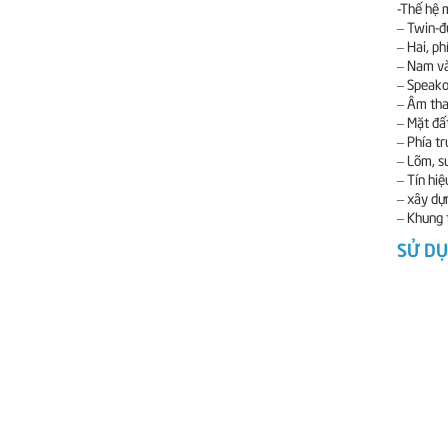
-Thế hệ m
– Twin-đ
– Hai, ph
– Nam và
– Speako
– Âm tha
– Mặt đấ
– Phía t
– Lõm, s
– Tín hiệ
– xây dự
– Khung 
SỬ D