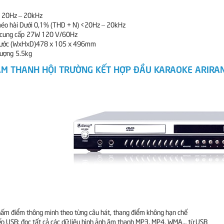
n 20Hz – 20kHz
éo hài Dưới 0,1% (THD + N) <20Hz – 20kHz
cung cấp
27W 120 V/60Hz
thước (WxHxD)478 x 105 x 496mm
lượng
5.5kg
M THANH HỘI TRƯỜNG KẾT HỢP ĐẦU KARAOKE ARIRA
chấm điểm thông minh theo từng câu hát, thang điểm không hạn chế
iếp USB: đọc tất cả các dữ liệu hình ảnh âm thanh MP3, MP4, WMA… từ USB