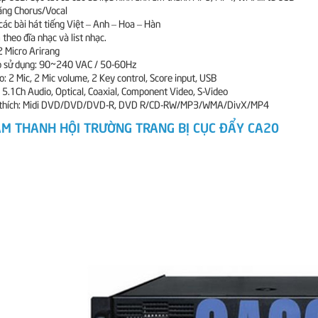
ăng Chorus/Vocal
các bài hát tiếng Việt – Anh – Hoa – Hàn
theo đĩa nhạc và list nhạc.
 Micro Arirang
p sử dụng: 90~240 VAC / 50-60Hz
: 2 Mic, 2 Mic volume, 2 Key control, Score input, USB
: 5.1Ch Audio, Optical, Coaxial, Component Video, S-Video
 thích: Midi DVD/DVD/DVD-R, DVD R/CD-RW/MP3/WMA/DivX/MP4
M THANH HỘI TRƯỜNG TRANG BỊ CỤC ĐẨY CA20