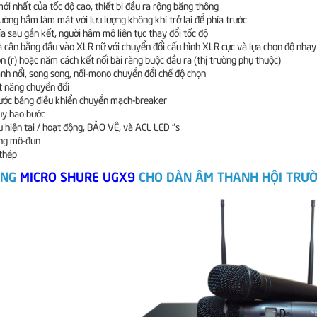
ới nhất của tốc độ cao, thiết bị đầu ra rộng băng thông
ường hầm làm mát với lưu lượng không khí trở lại để phía trước
ía sau gắn kết, người hâm mộ liên tục thay đổi tốc độ
 cân bằng đầu vào XLR nữ với chuyển đổi cấu hình XLR cực và lựa chọn độ nhạy
n (r) hoặc năm cách kết nối bài ràng buộc đầu ra (thị trường phụ thuộc)
nh nổi, song song, nối-mono chuyển đổi chế độ chọn
t nâng chuyển đổi
rước bảng điều khiển chuyển mạch-breaker
uy hao bước
u hiện tại / hoạt động, BẢO VỆ, và ACL LED “s
ng mô-đun
thép
ỤNG
MICRO SHURE UGX9
CHO DÀN ÂM THANH HỘI TRƯ