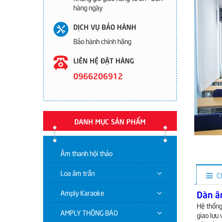
hàng ngày
DỊCH VỤ BẢO HÀNH
Bảo hành chính hãng
LIÊN HỆ ĐẶT HÀNG
0966206912
DANH MỤC SẢN PHẨM
Âm thanh hội thảo
Loa âm trần
C
Amply Karaoke
Dàn â
Hệ thống
AMPLY THÔNG BÁO
giao lưu