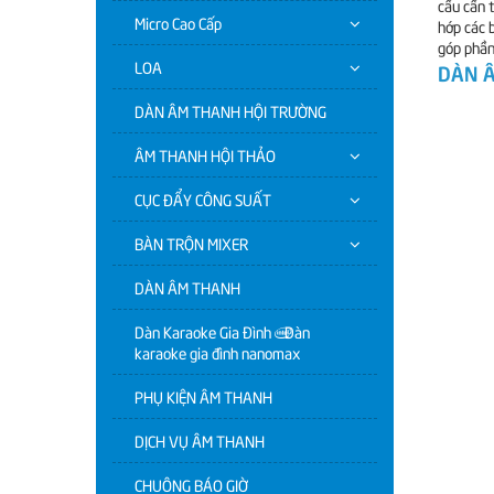
cầu cần 
Micro Cao Cấp
hớp các 
góp phần
LOA
DÀN 
DÀN ÂM THANH HỘI TRƯỜNG
ÂM THANH HỘI THẢO
CỤC ĐẨY CÔNG SUẤT
BÀN TRỘN MIXER
DÀN ÂM THANH
Dàn Karaoke Gia Đình | Dàn
karaoke gia đình nanomax
PHỤ KIỆN ÂM THANH
DỊCH VỤ ÂM THANH
CHUÔNG BÁO GIỜ