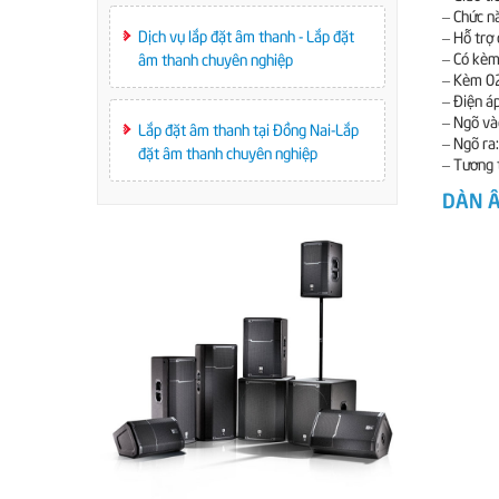
– Chức n
Dịch vụ lắp đặt âm thanh - Lắp đặt
– Hỗ trợ 
– Có kèm 
âm thanh chuyên nghiệp
– Kèm 02
– Điện á
– Ngõ vào
Lắp đặt âm thanh tại Đồng Nai-Lắp
– Ngõ ra
đặt âm thanh chuyên nghiệp
– Tương
DÀN Â