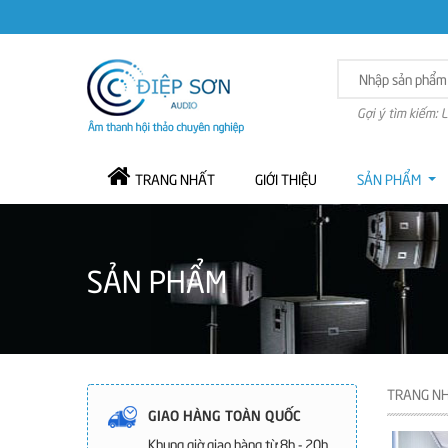
Gợi ý tìm kiếm: 
TRANG NHẤT
GIỚI THIỆU
SẢN PHẨM
SẢN PHẨM
TRANG N
GIAO HÀNG TOÀN QUỐC
Khung giờ giao hàng từ 8h - 20h