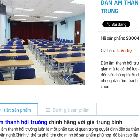
DÀN ÂM THANH
TRUNG
S000
Mã sản phẩm:
Liên hệ
Giá bán:
Dàn âm thanh hội trư
giản mà ta có thể lựa
đến với chúng tôi Aud
nhưng dàn âm thanh h
chọn
hi tiết sản phẩm
Đánh giá sản phẩm
m thanh hội trường
chính hãng với giá trung bình
 âm thanh hội trường luôn là một phần cực kì quan trọng quyết định đến sự thành
 văn nghệ.Chính vì thế ta phải tìm cho mình bộ sản phẩm phù hợp độ bền cao lắp