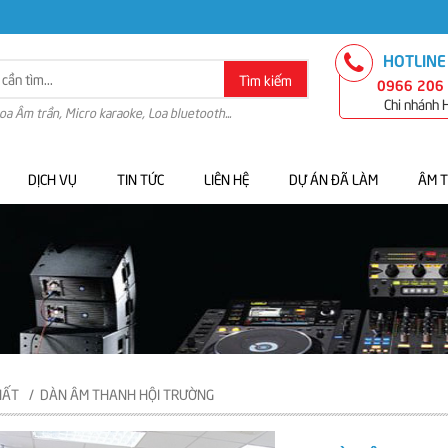
HOTLINE
Tìm kiếm
0966 206
Chi nhánh
Loa Âm trần, Micro karaoke, Loa bluetooth...
DỊCH VỤ
TIN TỨC
LIÊN HỆ
DỰ ÁN ĐÃ LÀM
ÂM 
HẤT
DÀN ÂM THANH HỘI TRƯỜNG