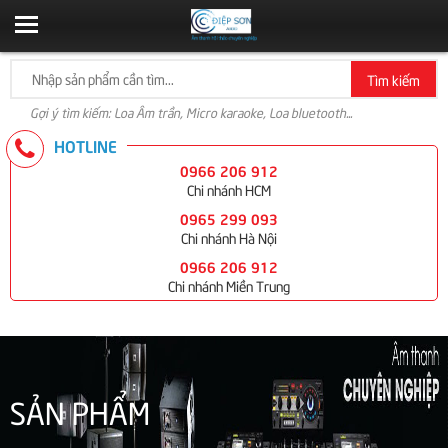
Tìm kiếm
Gợi ý tìm kiếm: Loa Âm trần, Micro karaoke, Loa bluetooth...
HOTLINE
0966 206 912
Chi nhánh HCM
0965 299 093
Chi nhánh Hà Nội
0966 206 912
Chi nhánh Miền Trung
SẢN PHẨM