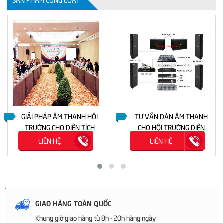
GIẢI PHÁP ÂM THANH HỘI
TƯ VẤN DÀN ÂM THANH
TRƯỜNG CHO DIỆN TÍCH
CHO HỘI TRƯỜNG DIỆN
450-700M2
TÍCH 250-500M2
LIÊN HỆ
LIÊN HỆ
GIAO HÀNG TOÀN QUỐC
Khung giờ giao hàng từ 8h - 20h hàng ngày