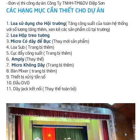
- Đơn vị thi công dự án: Công Ty TNHH-TM&DV Điệp Sơn
CÁC HẠNG MỤC CẦN THIẾT CHO DỰ ÁN
Loa sử dụng cho Hội trường
1.
( Tăng công suất của toàn hệ thống
với số lượng tăng thêm, xen kẽ các sản phẩm cũ tại trường)
Loa Hộp treo tường
2.
Micro Có dây để Bục
3.
(Thay mới sản phẩm)
4. Loa Sub ( Trang bị thêm)
5. Cục đẩy công suất ( Trang bị thêm)
Amply
6.
(Thay thế)
Micro Không Dây
7.
(Trang bị thêm)
8. Bàn Mixer ( trang bị thêm)
9. Thiết bị xử lý tần số
10. Đầu DVD
11. Dây Jack kết nối ( Thay thế toàn bộ)