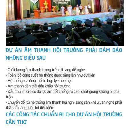
DỰ ÁN ÂM THANH HỘI TRƯỜNG PHẢI ĐẢM BẢO
NHỮNG ĐIỀU SAU
- Chất lượng âm thanh trong trẻo rõ ràng dễ nghe
- Toàn bộ công suất hệ thống được tăng lên như dự kiến
- Hệ thống loa được bố trí hợp lý khoa học
- Âm thanh dàn trải đều khắp hội trường
- Đầu thu, micro có độ lọc âm tốt chống rú cao, chất giọng không bị pha
trộn
- Chuyển đổi từ hệ thống âm thanh hội nghị sang sân khâu văn nghệ phải
thật dễ dàng, tiện lợi tiết kiệm
CÁC CÔNG TÁC CHUẨN BỊ CHO DỰ ÁN HỘI TRƯỜNG
CẦN THƠ