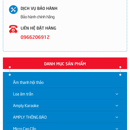
DỊCH VỤ BẢO HÀNH
Bảo hành chính hãng
LIÊN HỆ ĐẶT HÀNG
0966206912
DANH MỤC SẢN PHẨM
Âm thanh hội thảo
Loa âm trần
Amply Karaoke
AMPLY THÔNG BÁO
Micro Cao Cấp