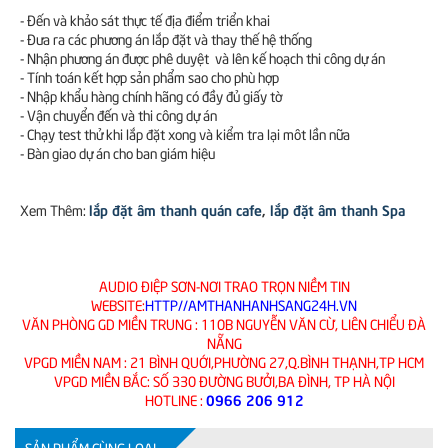
- Đến và khảo sát thực tế địa điểm triển khai
- Đưa ra các phương án lắp đặt và thay thế hệ thống
- Nhận phương án được phê duyệt và lên kế hoạch thi công dự án
- Tính toán kết hợp sản phẩm sao cho phù hợp
- Nhập khẩu hàng chính hãng có đầy đủ giấy tờ
- Vận chuyển đến và thi công dự án
- Chạy test thử khi lắp đặt xong và kiểm tra lại môt lần nữa
- Bàn giao dự án cho ban giám hiệu
lắp đặt âm thanh quán cafe
,
lắp đặt âm thanh Spa
Xem Thêm:
AUDIO ĐIỆP SƠN-NƠI TRAO TRỌN NIỀM TIN
WEBSITE:
HTTP//AMTHANHANHSANG24H.VN
VĂN PHÒNG GD MIỀN TRUNG : 110B NGUYỄN VĂN CỪ, LIÊN CHIỂU ĐÀ
NẴNG
VPGD MIỀN NAM : 21 BÌNH QUỚI,PHƯỜNG 27,Q.BÌNH THẠNH,TP HCM
VPGD MIỀN BẮC: SỐ 330 ĐƯỜNG BƯỞI,BA ĐÌNH, TP HÀ NỘI
0966 206 912
HOTLINE :
SẢN PHẨM CÙNG LOẠI