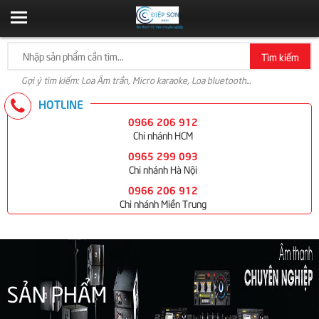
Tìm kiếm
Gợi ý tìm kiếm: Loa Âm trần, Micro karaoke, Loa bluetooth...
HOTLINE
0966 206 912
Chi nhánh HCM
0965 299 093
Chi nhánh Hà Nội
0966 206 912
Chi nhánh Miền Trung
SẢN PHẨM