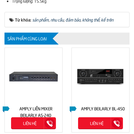
Trọng lượng: 15.5kg
Từ khóa:
sản phẩm
,
nhu cầu
,
đảm bảo
,
không thể
,
kể trên
SẢN PHẨM CÙNG LOẠI
AMPLY LIỀN MIXER
AMPLY BEILARLY BL-450
BEILARLY AS-240
LIÊN HỆ
LIÊN HỆ