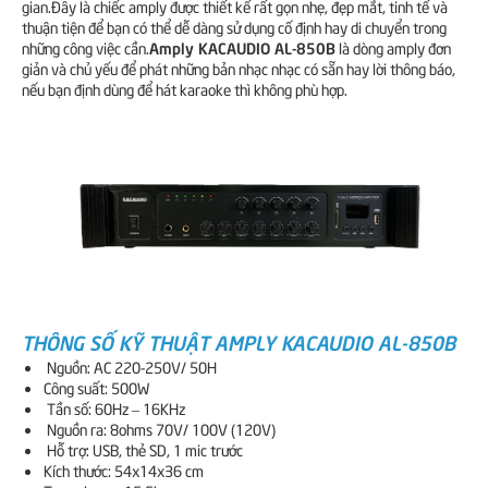
gian.Đây là chiếc amply được thiết kế rất gọn nhẹ, đẹp mắt, tinh tế và
thuận tiện để bạn có thể dễ dàng sử dụng cố định hay di chuyển trong
Amply KACAUDIO AL-850B
những công việc cần.
là dòng amply đơn
giản và chủ yếu để phát những bản nhạc nhạc có sẵn hay lời thông báo,
nếu bạn định dùng để hát karaoke thì không phù hợp.
THÔNG SỐ KỸ THUẬT AMPLY KACAUDIO AL-850B
Nguồn: AC 220-250V/ 50H
Công suất: 500W
Tần số: 60Hz – 16KHz
Nguồn ra: 8ohms 70V/ 100V (120V)
Hỗ trợ: USB, thẻ SD, 1 mic trước
Kích thước: 54x14x36 cm