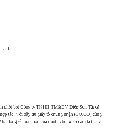
 13,3
hân phối bởi Công ty TNHH TM&DV Điệp Sơn Tất cả
 hợp tác. Với đầy đủ giấy tờ chứng nhận (CO,CQ),cùng
ự hài lòng về lựa chọn của mình. chúng tôi cam kết các