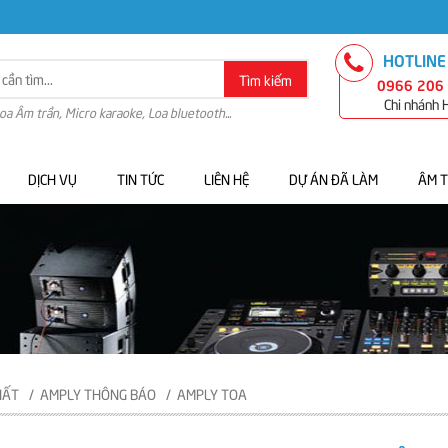
HOTLINE
Tìm kiếm
0966 206
Chi nhánh
Loa Âm trần, Micro karaoke, Loa bluetooth...
DỊCH VỤ
TIN TỨC
LIÊN HỆ
DỰ ÁN ĐÃ LÀM
ÂM 
HẤT
AMPLY THÔNG BÁO
AMPLY TOA