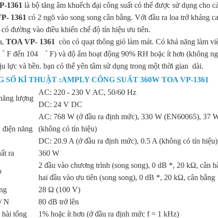
P-1361
là bộ tăng âm khuếch đại công suất có thể được sử dụng cho c
P- 1361
có 2 ngõ vào song song cân bằng. Với đầu ra loa trở kháng c
có đường vào điều khiển chế độ tín hiệu ưu tiên.
a,
TOA VP- 1361
còn có quạt thông gió làm mát. Có khả năng làm vi
 F đến 104 ゜ F) và độ ẩm hoạt động 90% RH hoặc ít hơn (không ngư
ịu lực và bền. bạn có thể yên tâm sử dụng trong một thời gian dài.
 SỐ KĨ THUẬT :AMPLY CÔNG SUẤT 360W TOA VP-1361
AC: 220 - 230 V AC, 50/60 Hz
năng lượng
DC: 24 V DC
AC: 768 W (ở đầu ra định mức), 330 W (EN60065), 37 
ụ điện năng
(không có tín hiệu)
DC: 20.9 A (ở đầu ra định mức), 0.5 A (không có tín hiệu)
ất ra
360 W
2 đầu vào chương trình (song song), 0 dB *, 20 kΩ, cân 
o
hai đầu vào ưu tiên (song song), 0 dB *, 20 kΩ, cân bằng
ng
28 Ω (100 V)
/ N
80 dB trở lên
hài tổng
1% hoặc ít hơn (ở đầu ra định mức f = 1 kHz)