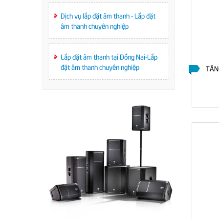
Dịch vụ lắp đặt âm thanh - Lắp đặt
âm thanh chuyên nghiệp
Lắp đặt âm thanh tại Đồng Nai-Lắp
đặt âm thanh chuyên nghiệp
30W TOA
MIXER AMPLIFIER CHỌN 2 VÙNG 240W
TĂN
TOA A-1724
LIÊN HỆ