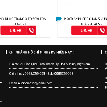
LY DÙNG TRONG Ô TÔ 60W TOA
MIXER AMPLIFIER CHỌN 5 VÙ
CA-160
TOA A-1240SS
LIÊN HỆ
LIÊN HỆ
CHI NHÁNH HỒ CHÍ MINH ( KV MIỀN NAM )
C
Địa chỉ: 21 Bình Quới. Bình Thanh, Tp Hồ Chí Minh, Việt Nam
Đ
V
Điện thoại: 0965.299.093 - Zalo 0965299093
Đ
Email: audiodiepson@gmail.com
E