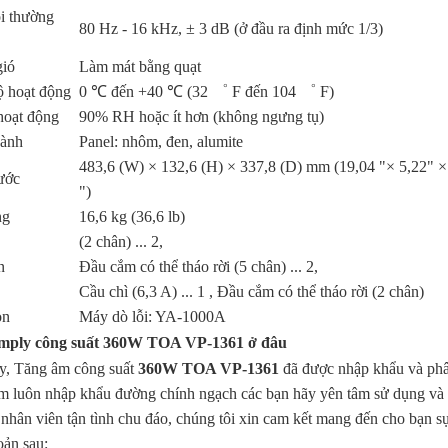
i thường
80 Hz - 16 kHz, ± 3 dB (ở đầu ra định mức 1/3)
gió
Làm mát bằng quạt
ộ hoạt động
0 ℃ đến +40 ℃ (32 ゜ F đến 104 ゜ F)
hoạt động
90% RH hoặc ít hơn (không ngưng tụ)
hành
Panel: nhôm, đen, alumite
483,6 (W) × 132,6 (H) × 337,8 (D) mm (19,04 "× 5,22" ×
ước
")
ng
16,6 kg (36,6 lb)
(2 chân) ... 2,
n
Đầu cắm có thể tháo rời (5 chân) ... 2,
Cầu chì (6,3 A) ... 1 , Đầu cắm có thể tháo rời (2 chân)
ọn
Máy dò lỗi: YA-1000A
ply công suất 360W TOA VP-1361 ở đâu
y, Tăng âm công suất
360W TOA VP-1361
đã được nhập khẩu và p
m luôn nhập khẩu đường chính ngạch các bạn hãy yên tâm sử dụng và
 nhân viên tận tình chu đáo, chúng tôi xin cam kết mang đến cho bạn s
oản sau: