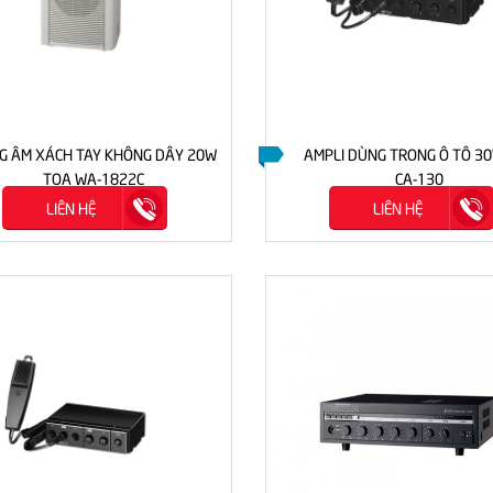
G ÂM XÁCH TAY KHÔNG DÂY 20W
AMPLI DÙNG TRONG Ô TÔ 3
TOA WA-1822C
CA-130
LIÊN HỆ
LIÊN HỆ