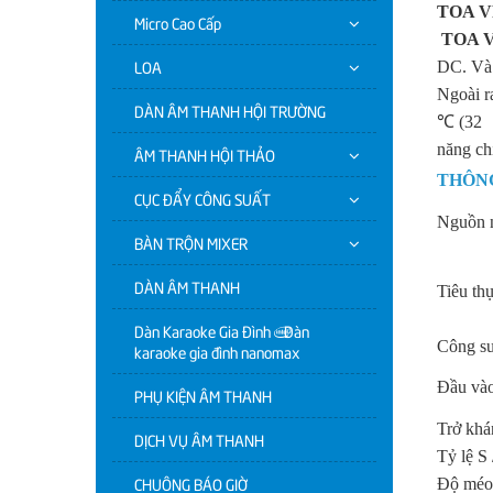
TOA V
Micro Cao Cấp
TOA V
LOA
DC. Và 
Ngoài r
DÀN ÂM THANH HỘI TRƯỜNG
℃ (32 ゜
năng ch
ÂM THANH HỘI THẢO
THÔNG
CỤC ĐẨY CÔNG SUẤT
Nguồn 
BÀN TRỘN MIXER
DÀN ÂM THANH
Tiêu th
Dàn Karaoke Gia Đình | Dàn
Công su
karaoke gia đình nanomax
Đầu và
PHỤ KIỆN ÂM THANH
Trở khá
DỊCH VỤ ÂM THANH
Tỷ lệ S 
CHUÔNG BÁO GIỜ
Độ méo 