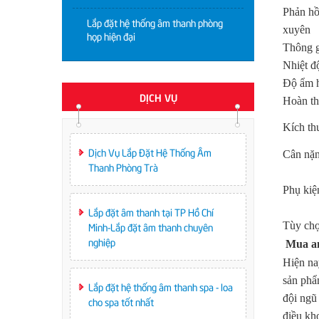
Phản hồ
Lắp đặt hệ thống âm thanh phòng
xuyên
họp hiện đại
Thông 
Nhiệt đ
Độ ẩm 
DỊCH VỤ
Hoàn t
Kích th
Dịch Vụ Lắp Đặt Hệ Thống Âm
Cân nặ
Thanh Phòng Trà
Phụ kiệ
Lắp đặt âm thanh tại TP Hồ Chí
Tùy ch
Minh-Lắp đặt âm thanh chuyên
nghiệp
Mua am
Hiện na
sản phẩ
Lắp đặt hệ thống âm thanh spa - loa
đội ngũ
cho spa tốt nhất
điều kh