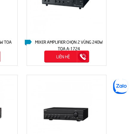
0W TOA
MIXER AMPLIFIER CHỌN 2 VÙNG 240W
TĂNG
TOA A-1724
LIÊN HỆ