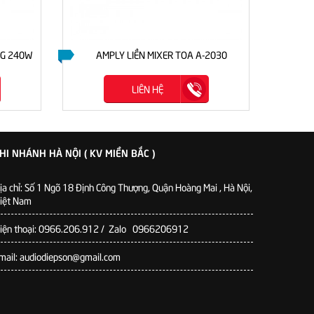
NG 240W
AMPLY LIỀN MIXER TOA A-2030
AMP
LIÊN HỆ
HI NHÁNH HÀ NỘI ( KV MIỀN BẮC )
ịa chỉ: Số 1 Ngõ 18 Định Công Thượng, Quận Hoàng Mai , Hà Nội,
iệt Nam
iện thoại: 0966.206.912 / Zalo 0966206912
mail: audiodiepson@gmail.com