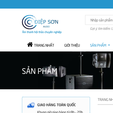
Gợi ý tìm kiếm: 
TRANG NHẤT
GIỚI THIỆU
SẢN PHẨM
SẢN PHẨM
TRANG N
GIAO HÀNG TOÀN QUỐC
Khung giờ giao hàng từ 8h - 20h