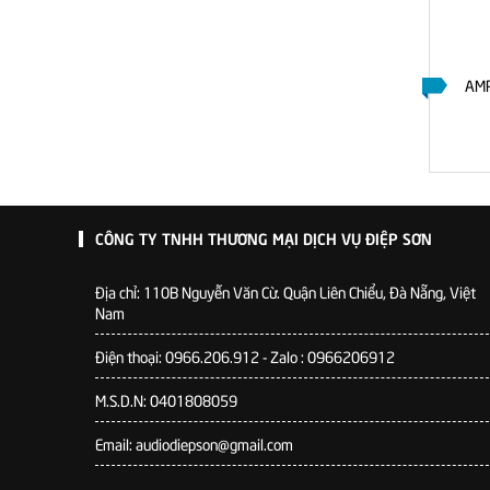
ÙNG 240W
AMPLY LIỀN MIXER TOA A-2030
AMP
LIÊN HỆ
CÔNG TY TNHH THƯƠNG MẠI DỊCH VỤ ĐIỆP SƠN
Địa chỉ:
110B Nguyễn Văn Cừ. Quận Liên Chiểu, Đà Nẵng, Việt
Nam
Điện thoại: 0966.206.912 - Zalo : 0966206912
M.S.D.N: 0401808059
Email: audiodiepson@gmail.com