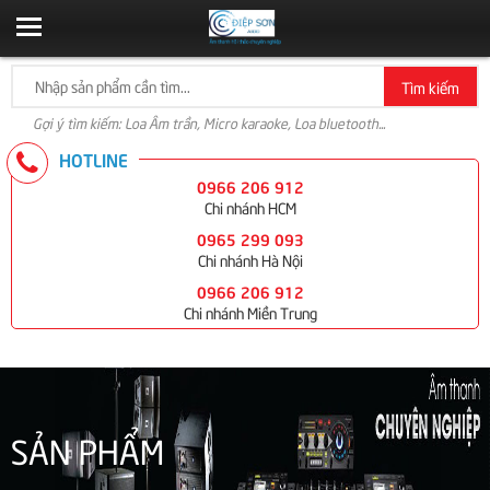
Tìm kiếm
Gợi ý tìm kiếm: Loa Âm trần, Micro karaoke, Loa bluetooth...
HOTLINE
0966 206 912
Chi nhánh HCM
0965 299 093
Chi nhánh Hà Nội
0966 206 912
Chi nhánh Miền Trung
SẢN PHẨM