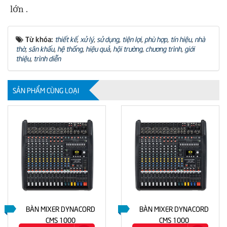
lớn .
Từ khóa:
thiết kế
,
xử lý
,
sử dụng
,
tiện lợi
,
phù hợp
,
tín hiệu
,
nhà
thờ
,
sân khấu
,
hệ thống
,
hiệu quả
,
hội trường
,
chương trình
,
giới
thiệu
,
trình diễn
SẢN PHẨM CÙNG LOẠI
BÀN MIXER DYNACORD
BÀN MIXER DYNACORD
CMS 1000
CMS 1000