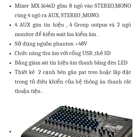
Mixer MX-1646D gồm 8 ngõ vào STEREO,MONO
cùng 4 ngõ ra AUX, STEREO ,MONO.
4 AUX gán tín hiệu , 4 Group outpus và 2 ngõ
monitor để kiểm soát loa kiểm âm .
Sử dụng nguồn phanton +48V
Chức năng thu âm với cổng USB ,thẻ SD
Bảng giám sát tín hiệu âm thanh bằng đèn LED
Thiết kế 2 cạnh bên gắn pat treo hoặc lắp đặt
trong tủ điều khiển của hệ thống ân thanh rất
thuận tiện .