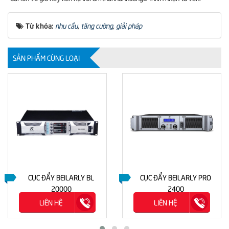
Từ khóa:
nhu cầu
,
tăng cường
,
giải pháp
SẢN PHẨM CÙNG LOẠI
CỤC ĐẨY BEILARLY BL
CỤC ĐẨY BEILARLY PRO
20000
2400
LIÊN HỆ
LIÊN HỆ