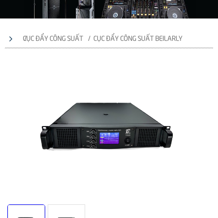
CỤC ĐẨY CÔNG SUẤT
CỤC ĐẨY CÔNG SUẤT BEILARLY