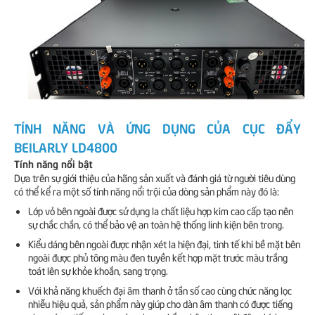
TÍNH NĂNG VÀ ỨNG DỤNG CỦA CỤC ĐẨY
BEILARLY LD4800
Tính năng nổi bật
Dựa trên sự giới thiệu của hãng sản xuất và đánh giá từ người tiêu dùng
có thể kể ra một số tính năng nổi trội của dòng sản phẩm này đó là:
Lớp vỏ bên ngoài được sử dụng la chất liệu hợp kim cao cấp tạo nên
sự chắc chắn, có thể bảo vệ an toàn hệ thống linh kiện bên trong.
Kiểu dáng bên ngoài được nhận xét la hiện đại, tinh tế khi bề mặt bên
ngoài được phủ tông màu đen tuyền kết hợp mặt trước màu trắng
toát lên sự khỏe khoắn, sang trọng.
Với khả năng khuếch đại âm thanh ở tần số cao cùng chức năng lọc
nhiễu hiệu quả, sản phẩm này giúp cho dàn âm thanh có được tiếng