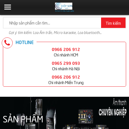
Tìm kiếm
Gợi ý tìm kiếm: Loa Âm trần, Micro karaoke, Loa bluetooth...
HOTLINE
0966 206 912
Chi nhánh HCM
0965 299 093
Chi nhánh Hà Nội
0966 206 912
Chi nhánh Miền Trung
SẢN PHẨM