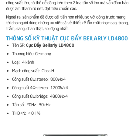
công suất lớn, có thể dễ dàng kéo theo 2 loa tần số lớn mà vẫn đảm bảo
được âm thanh rõ nét, đạt tiêu chuẩn cao.
Ngoài ra, sản phẩm đã được cải tiến hơn nhiều so với dòng trước mang
tới cho người dùng những ưu việt cả về thiết kế lẫn chất nhạc cao, trong,
trầm, sáng, chân thật, sôi động nhất.
THÔNG SỐ KỸ THUẬT CỤC ĐẨY BEILARLY LD4800
Cục Đẩy Beilarly LD4800
Tên SP:
Thương hiệu: Germany
Loại: 4 kênh
Mạch công suất: Class H
Công suất 8Ω stereo: 800Wx4
Công suất 4Ω stereo: 1200Wx4
Công suất 8Ω bridge: 4800Wx4
Tần số: 20Hz - 30kHz
THD+N: < 0.1%