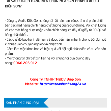
TẠI SAO KHÁCH HÀNG NÊN CHỌN MUA SẢN PHẨM Ở AUDIO
ĐIỆP SƠN?
- Công ty Audio Điệp Sơn chúng tôi rất hân hạnh được là nhà phân phối
Soundking.
bán các mặt hàng chính hãng chất lượng của
Với chất lượng
và các mặt hàng được nhập khẩu chính hãng, có đầy đủ giấy tờ CO-QC về
hàng nhập khẩu.
- Các chế độ bảo hành dài hạn và được tiến hành nhanh chóng bởi đội ngũ
kĩ thuật viên chuyên nghiệp và nhiệt tình.
- Cách làm việc khoa học và hiệu quả với đội ngũ nhân viên và tu vấn sản
phẩm.
- Mọi thông tin chi tiết xin liên hệ với chúng tôi qua đường dây
0966.206.912
nóng:
Công Ty TNHH-TM&DV Điệp Sơn
Website
http://amthanhanhsang24.vn
:
SẢN PHẨM CÙNG LOẠI