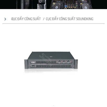
CỤC ĐẨY CÔNG SUẤT
CỤC ĐẨY CÔNG SUẤT SOUNDKING