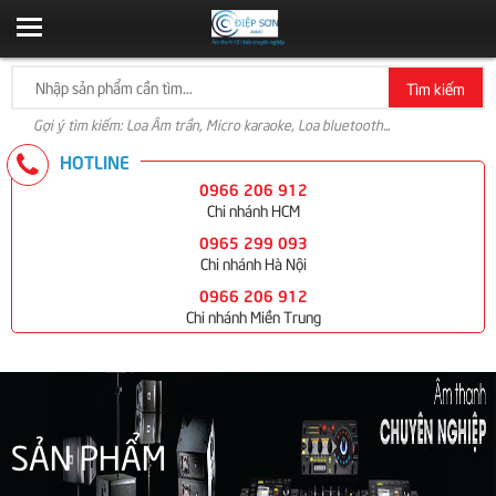
Tìm kiếm
Gợi ý tìm kiếm: Loa Âm trần, Micro karaoke, Loa bluetooth...
HOTLINE
0966 206 912
Chi nhánh HCM
0965 299 093
Chi nhánh Hà Nội
0966 206 912
Chi nhánh Miền Trung
SẢN PHẨM