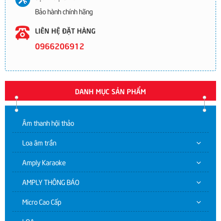
Bảo hành chính hãng
LIÊN HỆ ĐẶT HÀNG
0966206912
DANH MỤC SẢN PHẨM
Âm thanh hội thảo
Loa âm trần
Amply Karaoke
AMPLY THÔNG BÁO
Micro Cao Cấp