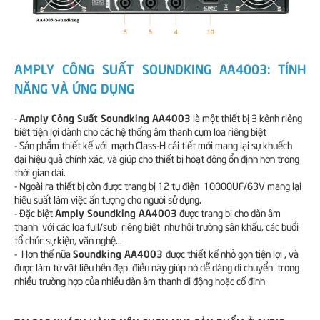
AMPLY CÔNG SUẤT SOUNDKING AA4003: TÍNH
NĂNG VÀ ỨNG DỤNG
Amply Công Suất Soundking AA4003
-
là một thiết bị 3 kênh riêng
biệt tiện lợi dành cho các hệ thống âm thanh cụm loa riêng biệt
- Sản phẩm thiết kế với mạch Class-H cải tiết mới mang lại sự khuếch
đại hiệu quả chính xác, và giúp cho thiết bị hoạt động ổn định hơn trong
thời gian dài.
- Ngoài ra thiết bị còn được trang bị 12 tụ điện 10000UF/63V mang lại
hiệu suất làm việc ấn tượng cho người sử dụng.
Amply Soundking AA4003
- Đặc biệt
được trang bị cho dàn âm
thanh với các loa full/sub riêng biệt như hội trường sân khấu, các buổi
tổ chúc sự kiện, văn nghệ...
Soundking AA4003
- Hơn thế nữa
được thiết kế nhỏ gọn tiện lợi , và
được làm từ vật liệu bền đẹp điều này giúp nó dễ dàng di chuyển trong
nhiều trường hợp của nhiều dàn âm thanh di động hoặc cố định