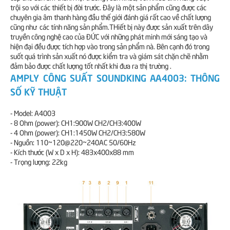
trội so với các thiết bị đời trước. Đây là một sản phẩm cũng được các
chuyên gia âm thanh hàng đầu thế giới đánh giá rất cao về chất lượng
cũng như các tính năng sản phẩm.THiết bị này được sản xuất trên dây
truyền công nghệ cao của ĐỨC với những phát minh mới sáng tạo và
hiện đại đều được tích hợp vào trong sản phẩm nà. Bên cạnh đó trong
suốt quá trình sản xuất nó được kiểm tra và giám sát chặn chẽ nhằm
đảm bảo được chất lượng tốt nhất khi đưa ra thị trường .
AMPLY CÔNG SUẤT SOUNDKING AA4003: THÔNG
SỐ KỸ THUẬT
- Model: A4003
- 8 Ohm (power): CH1:900W CH2/CH3:400W
- 4 Ohm (power): CH1:1450W CH2/CH3:580W
- Nguồn: 110~120@220~240AC 50/60Hz
- Kích thước (W x D x H): 483x400x88 mm
- Trọng lượng: 22kg