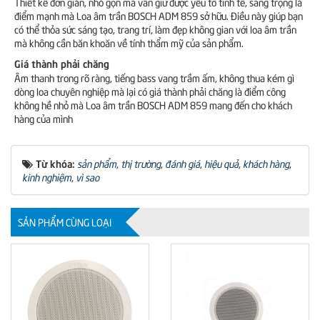
Thiết kế đơn giản, nhỏ gọn mà vẫn giữ được yếu tố tinh tế, sang trọng là
điểm mạnh mà Loa âm trần BOSCH ADM 859 sở hữu. Điều này giúp bạn
có thể thỏa sức sáng tạo, trang trí, làm đẹp không gian với loa âm trần
mà không cần băn khoăn về tính thẩm mỹ của sản phẩm.
Giá thành phải chăng
Âm thanh trong rõ ràng, tiếng bass vang trầm ấm, không thua kém gì
dòng loa chuyên nghiệp mà lại có giá thành phải chăng là điểm công
không hề nhỏ mà Loa âm trần BOSCH ADM 859 mang đến cho khách
hàng của mình
Từ khóa:
sản phẩm
,
thị trường
,
đánh giá
,
hiệu quả
,
khách hàng
,
kinh nghiệm
,
vì sao
SẢN PHẨM CÙNG LOẠI