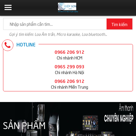
Tìm kiếm
Gợi ý tìm kiếm: Loa Âm trần, Micro karaoke, Loa bluetooth...
HOTLINE
0966 206 912
Chi nhánh HCM
0965 299 093
Chi nhánh Hà Nội
0966 206 912
Chi nhánh Miền Trung
SẢN PHẨM