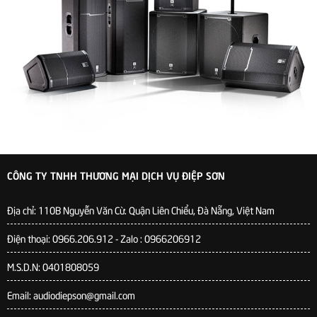
CÔNG TY TNHH THƯƠNG MẠI DỊCH VỤ ĐIỆP SƠN
Địa chỉ:
110B Nguyễn Văn Cừ. Quận Liên Chiểu, Đà Nẵng, Việt Nam
Điện thoại: 0966.206.912 - Zalo : 0966206912
M.S.D.N: 0401808059
Email: audiodiepson@gmail.com