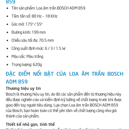
859
Tên sản phẩm: Loa âm trần BOSCH ADM 859
Tầm tần số: 80 Hz – 18 KHz
Góc mở: 175º / 55º
Đường kính: 199 mm
Chiều sâu tối đa: 70.5 mm
Công suất định mức: 6 / 3 / 1.5 W
Màu sắc: Màu trắng
Trọng lượng: 620g
ĐẶC ĐIỂM NỔI BẬT CỦA LOA ÂM TRẦN BOSCH
ADM 859
Thương hiệu uy tín
Bosch là thương hiệu uy tín, do đó các sản phẩm đến từ thương hiệu này
đều được nghiên cứu và kiểm định kỹ lưỡng về chất lượng trước khi được
giao đến tay người tiêu dùng. Lựa chọn Loa âm trần BOSCH ADM 859
của Bosch, bạn hoàn toàn có thể yên tâm về chất lượng cũng như giá
thành của sản phẩm.
Thiết kế nhỏ gọn, tinh thế