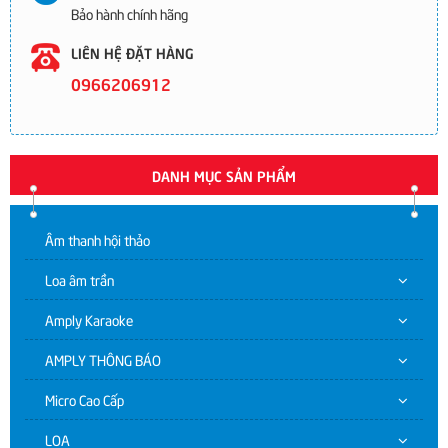
Bảo hành chính hãng
LIÊN HỆ ĐẶT HÀNG
0966206912
DANH MỤC SẢN PHẨM
Âm thanh hội thảo
Loa âm trần
Amply Karaoke
AMPLY THÔNG BÁO
Micro Cao Cấp
LOA