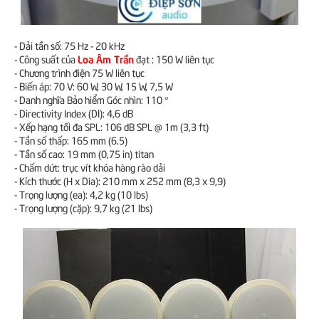
- Dải tần số: 75 Hz - 20 kHz
Loa Âm Trần
- Công suất của
đạt : 150 W liên tục
- Chương trình điện 75 W liên tục
- Biến áp: 70 V: 60 W, 30 W, 15 W, 7,5 W
- Danh nghĩa Bảo hiểm Góc nhìn: 110 °
- Directivity Index (DI): 4,6 dB
- Xếp hạng tối đa SPL: 106 dB SPL @ 1m (3,3 ft)
- Tần số thấp: 165 mm (6.5)
- Tần số cao: 19 mm (0,75 in) titan
- Chấm dứt: trục vít khóa hàng rào dải
- Kích thước (H x Dia): 210 mm x 252 mm (8,3 x 9,9)
- Trọng lượng (ea): 4,2 kg (10 lbs)
- Trọng lượng (cặp): 9,7 kg (21 lbs)