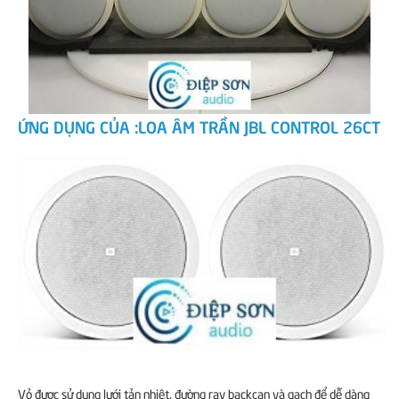
ỨNG DỤNG CỦA :
LOA ÂM TRẦN JBL CONTROL 26CT
Vỏ được sử dụng lưới tản nhiệt, đường ray backcan và gạch để dễ dàng