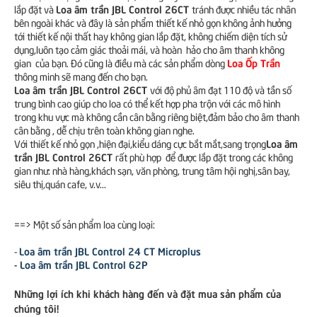
Loa âm trần JBL Control 26CT
lắp đặt và
tránh được nhiều tác nhân
bên ngoài khác và đây là sản phẩm thiết kế nhỏ gọn không ảnh hưởng
tới thiết kế nội thất hay không gian lắp đặt, không chiếm diện tích sử
dụng,luôn tạo cảm giác thoải mái, và hoàn hảo cho âm thanh không
Loa Ốp Trần
gian của bạn. Đó cũng là điều mà các sản phẩm dòng
thông minh sẽ mang đến cho bạn.
Loa âm trần JBL Control 26CT
với độ phủ âm đạt 110 độ và tần số
trung bình cao giúp cho loa có thể kết hợp pha trộn với các mô hình
trong khu vực mà không cần cân bằng riêng biệt,đảm bảo cho âm thanh
cân bằng , dễ chịu trên toàn không gian nghe.
Loa âm
Với thiết kế nhỏ gọn ,hiện đại,kiểu dáng cực bắt mắt,sang trọng
trần JBL Control 26CT
rất phù hợp để được lắp đặt trong các không
gian như: nhà hàng,khách sạn, văn phòng, trung tâm hội nghị,sân bay,
siêu thị,quán cafe, v.v...
==> Một số sản phẩm loa cùng loại:
Loa âm trần JBL Control 24 CT Microplus
-
-
Loa âm trần JBL Control 62P
Những lợi ích khi khách hàng đến và đặt mua sản phẩm của
chúng tôi!