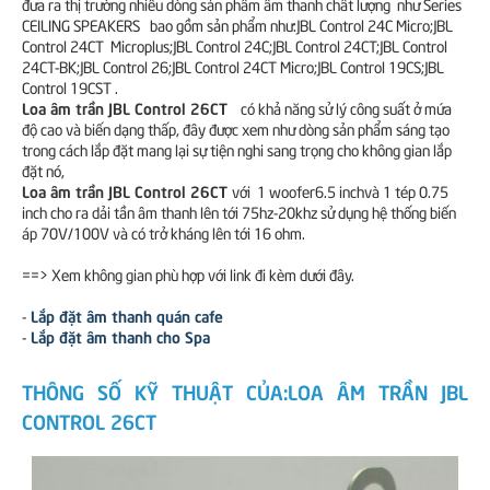
đưa ra thị trường nhiều dòng sản phẩm âm thanh chất lượng như Series
CEILING SPEAKERS bao gồm sản phẩm như:JBL Control 24C Micro;JBL
Control 24CT Microplus;JBL Control 24C;JBL Control 24CT;JBL Control
24CT-BK;JBL Control 26;JBL Control 24CT Micro;JBL Control 19CS;JBL
Control 19CST .
Loa âm trần JBL Control 26CT
có khả năng sử lý công suất ở mứa
độ cao và biến dạng thấp, đây được xem như dòng sản phẩm sáng tạo
trong cách lắp đặt mang lại sự tiện nghi sang trọng cho không gian lắp
đặt nó,
Loa âm trần JBL Control 26CT
với 1 woofer6.5 inchvà 1 tép 0.75
inch cho ra dải tần âm thanh lên tới 75hz-20khz sử dụng hệ thống biến
áp 70V/100V và có trở kháng lên tới 16 ohm.
==> Xem không gian phù hợp với link đi kèm dưới đây.
Lắp đặt âm thanh quán cafe
-
Lắp đặt âm thanh cho Spa
-
THÔNG SỐ KỸ THUẬT CỦA:LOA ÂM TRẦN JBL
CONTROL 26CT