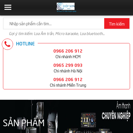
Tìm kiếm
Gợi ý tìm kiếm: Loa Âm trần, Micro karaoke, Loa bluetooth...
HOTLINE
0966 206 912
Chi nhánh HCM
0965 299 093
Chi nhánh Hà Nội
0966 206 912
Chi nhánh Miền Trung
SẢN PHẨM