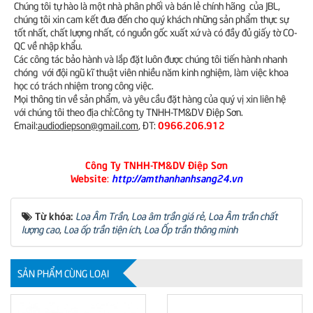
Chúng tôi tự hào là một nhà phân phối và bán lẻ chính hãng của JBL,
chúng tôi xin cam kết đưa đến cho quý khách những sản phẩm thực sự
tốt nhất, chất lượng nhất, có nguồn gốc xuất xứ và có đầy đủ giấy tờ CO-
QC về nhập khẩu.
Các công tác bảo hành và lắp đặt luôn được chúng tôi tiến hành nhanh
chóng với đội ngũ kĩ thuật viên nhiều năm kinh nghiệm, làm việc khoa
học có trách nhiệm trong công việc.
Mọi thông tin về sản phẩm, và yêu cầu đặt hàng của quý vị xin liên hệ
với chúng tôi theo địa chỉ:Công ty TNHH-TM&DV Điệp Sơn.
0966.206.912
Email:
audiodiepson@gmail.com
, ĐT:
Công Ty TNHH-TM&DV Điệp Sơn
Website
http://amthanhanhsang24.vn
:
Từ khóa:
Loa Âm Trần
,
Loa âm trần giá rẻ
,
Loa Âm trần chất
lượng cao
,
Loa ốp trần tiện ích
,
Loa Ốp trần thông minh
SẢN PHẨM CÙNG LOẠI