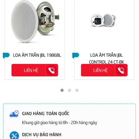
LOA ÂM TRẦN JBL 1986BL
LOA ÂM TRẦN JBL
CONTROL 24 CT-BK
LIÊN HỆ
LIÊN HỆ
GIAO HÀNG TOÀN QUỐC
Khung giờ giao hàng từ 8h - 20h hàng ngày
DỊCH VỤ BẢO HÀNH