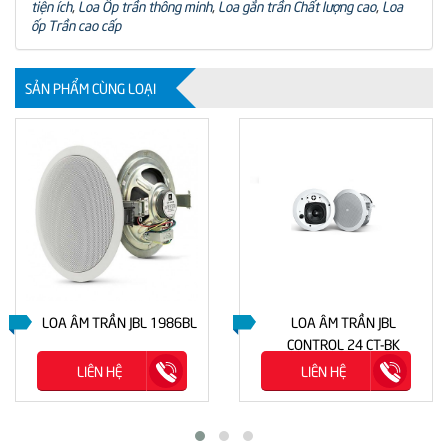
tiện ích
,
Loa Ốp trần thông minh
,
Loa gắn trần Chất lượng cao
,
Loa
ốp Trần cao cấp
SẢN PHẨM CÙNG LOẠI
LOA ÂM TRẦN JBL 1986BL
LOA ÂM TRẦN JBL
CONTROL 24 CT-BK
LIÊN HỆ
LIÊN HỆ