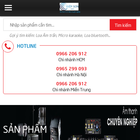
Tìm kiếm
Gợi ý tìm kiếm: Loa Âm trần, Micro karaoke, Loa bluetooth...
HOTLINE
0966 206 912
Chi nhánh HCM
0965 299 093
Chi nhánh Hà Nội
0966 206 912
Chi nhánh Miền Trung
SẢN PHẨM