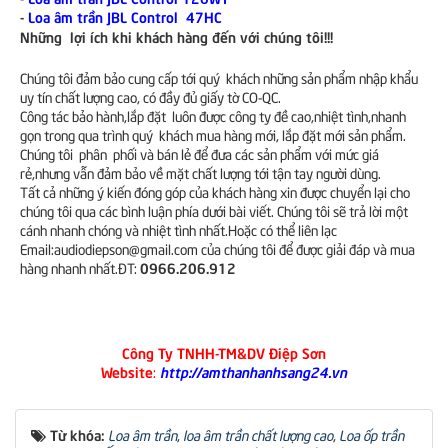
-
Loa âm trần JBL Control 47HC
Những lợi ích khi khách hàng đến với chúng tôi!!!
Chúng tôi đảm bảo cung cấp tới quý khách những sản phẩm nhập khẩu
uy tín chất lượng cao, có đầy đủ giấy tờ CO-QC.
Công tác bảo hành,lắp đặt luôn được công ty đề cao,nhiệt tình,nhanh
gọn trong qua trình quý khách mua hàng mới, lắp đặt mới sản phẩm.
Chúng tôi phân phối và bán lẻ để đưa các sản phẩm với mức giá
rẻ,nhưng vẫn đảm bảo về mặt chất lượng tới tận tay người dùng.
Tất cả những ý kiến đóng góp của khách hàng xin được chuyển lại cho
chúng tôi qua các bình luận phía dưới bài viết. Chúng tôi sẽ trả lời một
cánh nhanh chóng và nhiệt tình nhất.Hoặc có thể liên lạc
Email:audiodiepson@gmail.com của chúng tôi để được giải đáp và mua
0966.206.912
hàng nhanh nhất.ĐT:
Công Ty TNHH-TM&DV Điệp Sơn
Website
http://amthanhanhsang24.vn
:
Từ khóa:
Loa âm trần
,
loa âm trần chất lượng cao
,
Loa ốp trần