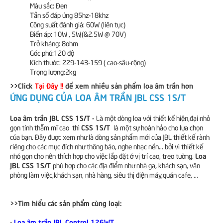
Màu sắc: Đen
Tần số đáp ứng 85hz-18khz
Công suất đánh giá: 60W (liên tục)
Biến áp: 10W , 5W,(&2.5W @ 70V)
Trở kháng: 8ohm
Góc phủ:120 độ
Kích thước: 229-143-159 ( cao-sâu-rộng)
Trọng lượng:2kg
>>Click
Tại Đây !!
để xem nhiều sản phẩm loa âm trần hơn
ỨNG DỤNG CỦA LOA ÂM TRẦN JBL CSS 1S/T
Loa âm trần JBL CSS 1S/T -
Là một dòng loa với thiết kế hiện,đại nhỏ
CSS 1S/T
gọn tính thẫm mĩ cao thì
là một sự hoàn hảo cho lựa chọn
của bạn. Đây được xem như là dòng sản phẩm mới của JBL thiết kế rành
riêng cho các mục đích như thông báo, nghe nhạc nền... bởi vì thiết kế
Loa
nhỏ gọn cho nên thích hợp cho việc lắp đặt ở vị trí cao, treo tường.
JBL CSS 1S/T
phù hợp cho các địa điểm như nhà ga, khách sạn, văn
phòng làm việc,khách sạn, nhà hàng, siêu thị điện máy,quán cafe, ...
>>Tìm hiểu các sản phẩm cùng loại:
-
Loa âm trần JBL Control 126WT