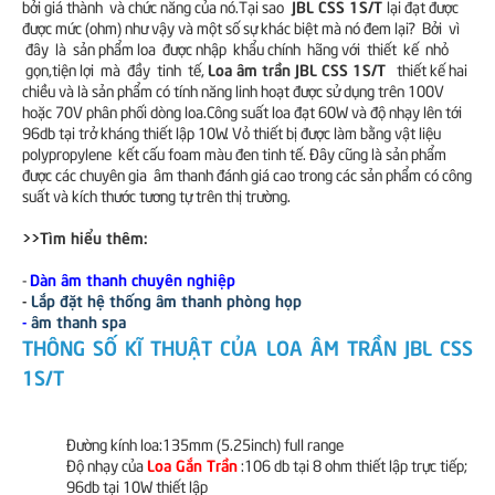
JBL CSS 1S/T
bởi giá thành và chức năng của nó.Tại sao
lại đạt được
được mức (ohm) như vậy và một số sự khác biệt mà nó đem lại? Bởi vì
đây là sản phẩm loa được nhập khẩu chính hãng với thiết kế nhỏ
Loa âm trần JBL CSS 1S/T
gọn,tiện lợi mà đầy tinh tế,
thiết kế hai
chiều và là sản phẩm có tính năng linh hoạt được sử dụng trên 100V
hoặc 70V phân phối dòng loa.Công suất loa đạt 60W và độ nhạy lên tới
96db tại trở kháng thiết lập 10W. Vỏ thiết bị được làm bằng vật liệu
polypropylene kết cấu foam màu đen tinh tế. Đây cũng là sản phẩm
được các chuyên gia âm thanh đánh giá cao trong các sản phẩm có công
suất và kích thước tương tự trên thị trường.
>>Tìm hiểu thêm:
Dàn âm thanh chuyên nghiệp
-
-
Lắp đặt hệ thống âm thanh phòng họp
-
âm thanh spa
THÔNG SỐ KĨ THUẬT CỦA LOA ÂM TRẦN JBL CSS
1S/T
Đường kính loa:135mm (5.25inch) full range
Loa Gắn Trần
Độ nhạy của
:106 db tại 8 ohm thiết lập trực tiếp;
96db tại 10W thiết lập