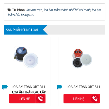
Từ khóa:
loa am tran
,
loa âm trần thành phố hồ chí minh
,
loa âm
trần chất lượng cao
SẢN PHẨM CÙNG LOẠI
LOA ÂM TRẦN OBT 811-
LOA ÂM TRẦN OBT 611
LOA ÂM TRÂN CAO CẤP
LIÊN HỆ
LIÊN HỆ