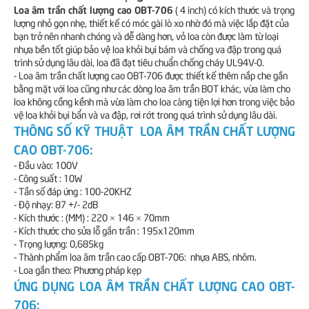
Loa âm trần chất lượng cao OBT-706
( 4 inch) có kích thước và trọng
lượng nhỏ gọn nhẹ, thiết kế có móc gài lò xo nhờ đó mà việc lắp đặt của
bạn trở nên nhanh chóng và dễ dàng hơn, vỏ loa còn được làm từ loại
nhựa bền tốt giúp bảo vệ loa khỏi bụi bám và chống va đập trong quá
trình sử dụng lâu dài, loa đã đạt tiêu chuẩn chống cháy UL94V-0.
- Loa âm trần chất lượng cao OBT-706 được thiết kế thêm nắp che gắn
bằng mặt với loa cũng như các dòng loa âm trần BOT khác, vừa làm cho
loa không cồng kềnh mà vừa làm cho loa càng tiện lợi hơn trong việc bảo
vệ loa khỏi bụi bẩn và va đập, rơi rớt trong quá trình sử dụng lâu dài.
THÔNG SỐ KỸ THUẬT
LOA ÂM TRẦN CHẤT LƯỢNG
CAO OBT-706:
- Đầu vào: 100V
- Công suất : 10W
- Tần số đáp ứng : 100-20KHZ
- Độ nhạy: 87 +/- 2dB
- Kích thước : (MM) : 220 × 146 × 70mm
- Kích thước cho sửa lỗ gắn trần : 195x120mm
- Trọng lượng: 0,685kg
- Thành phẩm loa âm trần cao cấp OBT-706: nhựa ABS, nhôm.
- Loa gắn theo: Phương pháp kẹp
ỨNG DỤNG
LOA ÂM TRẦN CHẤT LƯỢNG CAO OBT-
706: