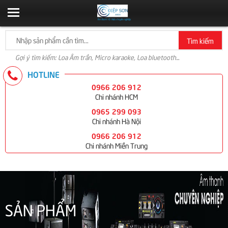
Tìm kiếm
Gợi ý tìm kiếm: Loa Âm trần, Micro karaoke, Loa bluetooth...
HOTLINE
0966 206 912
Chi nhánh HCM
0965 299 093
Chi nhánh Hà Nội
0966 206 912
Chi nhánh Miền Trung
SẢN PHẨM