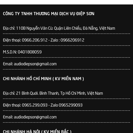
CÔNG TY TNHH THƯƠNG MẠI DỊCH VỤ ĐIỆP SƠN
Địa chỉ:
110B Nguyễn Văn Cừ. Quận Liên Chiểu, Đà Nẵng, Việt Nam
Điện thoại: 0966.206.912 - Zalo : 0966206912
M.S.D.N: 0401808059
Email: audiodiepson@gmail.com
CHI NHÁNH HỒ CHÍ MINH ( KV MIỀN NAM )
Địa chỉ: 21 Bình Quới. Bình Thanh, Tp Hồ Chí Minh, Việt Nam
Điện thoại: 0965.299.093 - Zalo 0965299093
Email: audiodiepson@gmail.com
CHI NHÁNH HÀ NỘI ( KV MIỀN BẮC )