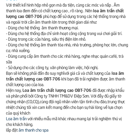
Với thiết kế hình hộp nhỏ gọn mà đa tiện, cùng các móc và nắp . Âm
loa âm trần chất
thanh loa đem đến có chất lượng cao , rõ ràng . Nên
lượng cao OBT-706
phù hợp để sử dụng trong các hệ thống trong nhà
và ngoài trời cần âm thanh lớn trong thời gian dài như:
- Dùng cho hệ thống âm thanh thương mại.
- Dùng cho hệ thống địa chỉ sinh hoạt công cộng trong vui chơi giải trí.
- Dùng trong các cửa hàng, siêu thị điện lớn nhỏ.
- Dùng cho hệ thống âm thanh tòa nhà, nhà trường, phòng học lớn, chung
cư, nhà xưởng.
- Dùng cung cấp âm thanh cho các nhà hàng, nghe nhạc quán café, trà
sữa
- Sử dụng cho các công ty, văn phòng làm việc, hội nghị.
loa âm
Bạn sẽ không phải đắn đo suy nghĩvới giá cả và chất lượng của
trần chất lượng cao OBT-706
khi bạn đã trải nghiệm được âm thanh
chất lượng cao của loa.
Loa âm trần chất lượng cao OBT-706
Hiện nay,
đã được nhập khẩu
và phân phối bởi Công ty TNHH TM&DV Điệp Sơn. Với đầy đủ giấy tờ
chứng nhận (CO,CQ),cùng đội ngũ nhân viên tận tình chu đáo,trung thực
nhiệt chúng tôi xin cam kết mang đến cho bạn sự hài lòng về lựa chọn
của quý khách
Loa âm trần
với nhiều mẫu mã khác nhau mang lại trải nghiệm thú vị
cho khách hàng.
lắp đặt
âm thanh cho spa