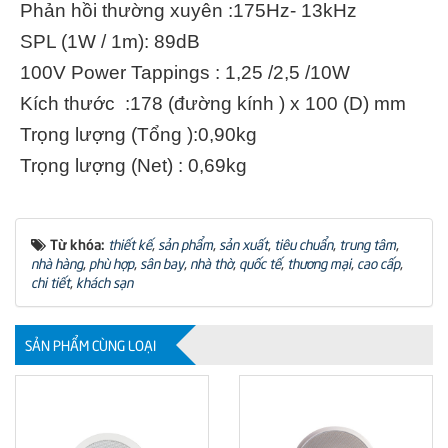
Phản hồi thường xuyên :175Hz- 13kHz
SPL (1W / 1m): 89dB
100V Power Tappings : 1,25 /2,5 /10W
Kích thước :178 (đường kính ) x 100 (D) mm
Trọng lượng (Tổng ):0,90kg
Trọng lượng (Net) : 0,69kg
Từ khóa:
thiết kế
,
sản phẩm
,
sản xuất
,
tiêu chuẩn
,
trung tâm
,
nhà hàng
,
phù hợp
,
sân bay
,
nhà thờ
,
quốc tế
,
thương mại
,
cao cấp
,
chi tiết
,
khách sạn
SẢN PHẨM CÙNG LOẠI