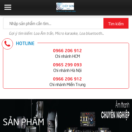
Tìm kiếm
Gợi ý tìm kiếm: Loa Âm trần, Micro karaoke, Loa bluetooth...
HOTLINE
0966 206 912
Chi nhánh HCM
0965 299 093
Chi nhánh Hà Nội
0966 206 912
Chi nhánh Miền Trung
SẢN PHẨM