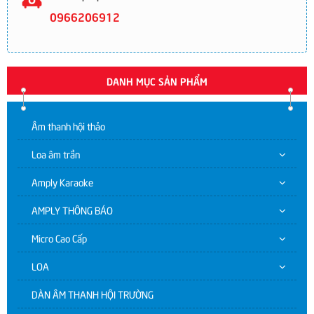
0966206912
DANH MỤC SẢN PHẨM
Âm thanh hội thảo
Loa âm trần
Amply Karaoke
AMPLY THÔNG BÁO
Micro Cao Cấp
LOA
DÀN ÂM THANH HỘI TRƯỜNG