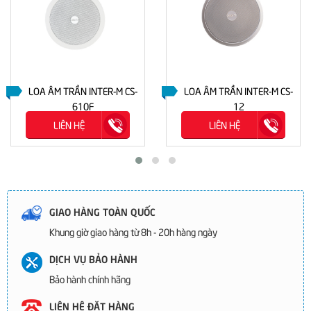
LOA ÂM TRẦN INTER-M CS-
LOA ÂM TRẦN INTER-M CS-
610F
12
LIÊN HỆ
LIÊN HỆ
GIAO HÀNG TOÀN QUỐC
Khung giờ giao hàng từ 8h - 20h hàng ngày
DỊCH VỤ BẢO HÀNH
Bảo hành chính hãng
LIÊN HỆ ĐẶT HÀNG