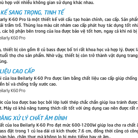
ù hợp với nhiều không gian sử dụng khác nhau.
 KẾ SANG TRỌNG, TINH TẾ
larly K-60 Pro là một thiết kế với cấu tạo hoàn chỉnh, cao cấp. Sản p
ải trầm trồ. Thùng loa màu cát nhám cao cấp phát huy tác dụng tốt nhấ
, các bộ phận bên trong của loa được bảo vệ tốt hơn, ngay cả khi nó bị
, thiết bị còn gồm 8 củ bass được bố trí rất khoa học và hợp lý. Được 
 tuổi thọ cho sản phẩm. Nhờ vậy, thiết bị còn trở thành vật dụng tran
ùng.
LIỆU CAO CẤP
 của loa Beilarly K-60 Pro được làm bằng chất liệu cao cấp giúp chống 
ền bỉ và chống trầy xước cao.
c của loa được bao bọc bởi lớp lưới thép chắc chắn giúp loa tránh được
t. Máy có khả năng tương thích rất tốt với ứng dụng cao nên được rất 
ĂNG XỬ LÝ CHẤT ÂM ĐỈNH
ất của loa Beilarly K-60 Pro đạt mức 600-1200W giúp loa cho ra chất 
bass đặt trong 1 củ loa dài có kích thước 7.6 cm, đồng thời cũng có cô
oàn hảo, chân thực mà không lo bị méo tiếng hay rè âm..