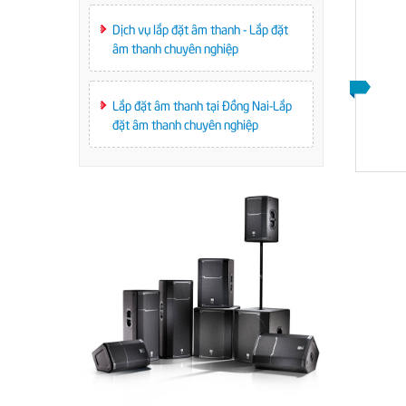
Dịch vụ lắp đặt âm thanh - Lắp đặt
âm thanh chuyên nghiệp
LOA KARAOKE BEILARLY B110
52
Lắp đặt âm thanh tại Đồng Nai-Lắp
LIÊN HỆ
đặt âm thanh chuyên nghiệp