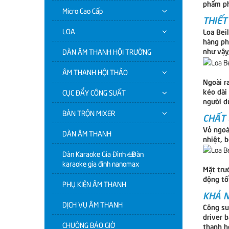
phẩm ph
Micro Cao Cấp
THIẾT
LOA
Loa Bei
hàng ph
như vậy
DÀN ÂM THANH HỘI TRƯỜNG
ÂM THANH HỘI THẢO
Ngoài ra
kéo dài
CỤC ĐẨY CÔNG SUẤT
người d
BÀN TRỘN MIXER
CHẤT 
Vỏ ngoài
DÀN ÂM THANH
nhiệt, b
Dàn Karaoke Gia Đình | Dàn
karaoke gia đình nanomax
Mặt trướ
động tố
PHỤ KIỆN ÂM THANH
KHẢ N
DỊCH VỤ ÂM THANH
Công su
driver 
CHUÔNG BÁO GIỜ
thanh h