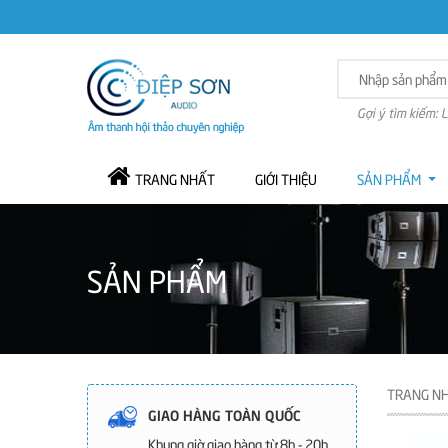
Gợi ý tìm kiếm: 
TRANG NHẤT
GIỚI THIỆU
SẢN PHẨM
SẢN PHẨM
TRANG N
GIAO HÀNG TOÀN QUỐC
Khung giờ giao hàng từ 8h - 20h