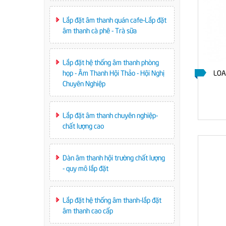
Lắp đặt âm thanh quán cafe-Lắp đặt
âm thanh cà phê - Trà sữa
Lắp đặt hệ thống âm thanh phòng
OÀI TRỜI
LOA KARAOKE BEILARLY PRO B51
LOA
họp - Âm Thanh Hội Thảo - Hội Nghị
Chuyên Nghiệp
LIÊN HỆ
Lắp đặt âm thanh chuyên nghiệp-
chất lượng cao
Dàn âm thanh hội trường chất lượng
- quy mô lắp đặt
Lắp đặt hệ thống âm thanh-lắp đặt
âm thanh cao cấp