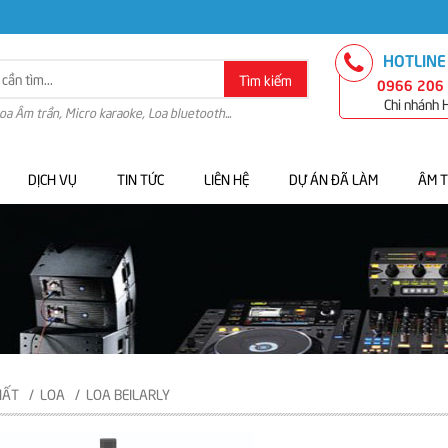
HOTLINE
Tìm kiếm
0966 206
Chi nhánh
Loa Âm trần, Micro karaoke, Loa bluetooth...
DỊCH VỤ
TIN TỨC
LIÊN HỆ
DỰ ÁN ĐÃ LÀM
ÂM 
HẤT
LOA
LOA BEILARLY