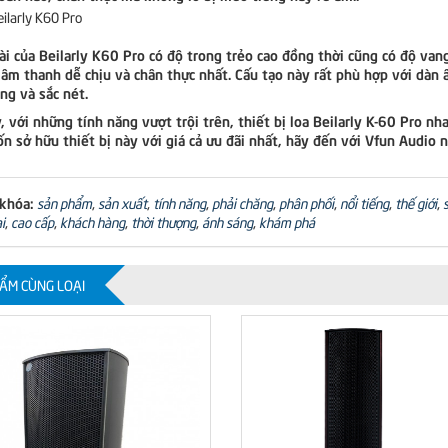
ài của Beilarly K60 Pro có độ trong trẻo cao đồng thời cũng có độ va
âm thanh dễ chịu và chân thực nhất. Cấu tạo này rất phù hợp với dàn
ng và sắc nét.
, với những tính năng vượt trội trên, thiết bị loa Beilarly K-60 Pro 
n sở hữu thiết bị này với giá cả ưu đãi nhất, hãy đến với Vfun Audio n
 khóa:
sản phẩm
,
sản xuất
,
tính năng
,
phải chăng
,
phân phối
,
nổi tiếng
,
thế giới
,
i
,
cao cấp
,
khách hàng
,
thời thượng
,
ánh sáng
,
khám phá
ẨM CÙNG LOẠI