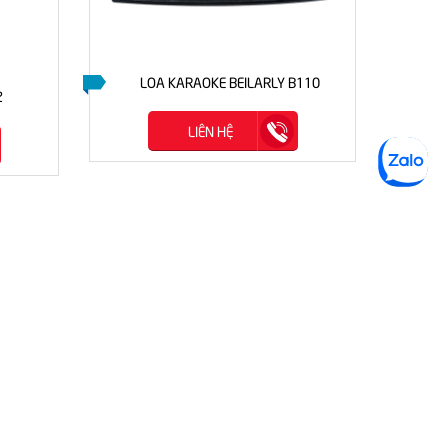
LOA KARAOKE BEILARLY B110
2
LIÊN HỆ