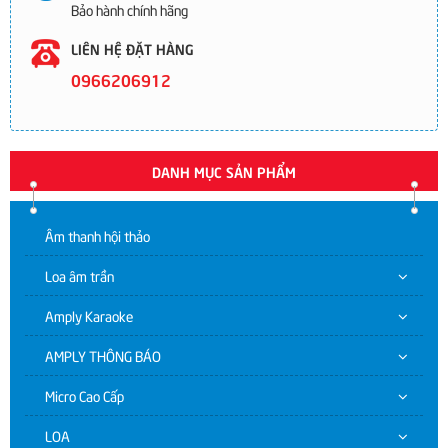
Bảo hành chính hãng
LIÊN HỆ ĐẶT HÀNG
0966206912
DANH MỤC SẢN PHẨM
Âm thanh hội thảo
Loa âm trần
Amply Karaoke
AMPLY THÔNG BÁO
Micro Cao Cấp
LOA