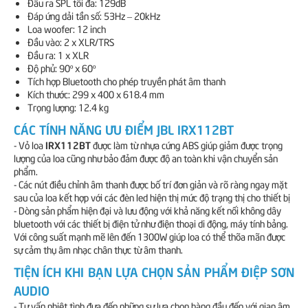
Đầu ra SPL tối đa: 129dB
Đáp ứng dải tần số: 53Hz – 20kHz
Loa woofer: 12 inch
Đầu vào: 2 x XLR/TRS
Đầu ra: 1 x XLR
Độ phủ: 90º x 60º
Tích hợp Bluetooth cho phép truyền phát âm thanh
Kích thước: 299 x 400 x 618.4 mm
Trọng lượng: 12.4 kg
CÁC TÍNH NĂNG ƯU ĐIỂM JBL IRX112BT
IRX112BT
- Vỏ loa
được làm từ nhựa cứng ABS giúp giảm được trọng
lượng của loa cũng như bảo đảm được độ an toàn khi vận chuyển sản
phẩm.
- Các nút điều chỉnh âm thanh được bố trí đơn giản và rõ ràng ngay mặt
sau của loa kết hợp với các đèn led hiện thị mức độ trạng thị cho thiết bị
- Dòng sản phẩm hiện đại và lưu động với khả năng kết nối không dây
bluetooth với các thiết bị điện tử như điện thoại di động, máy tính bảng.
Với công suất mạnh mẽ lên đến 1300W giúp loa có thể thõa mãn được
sự cảm thụ âm nhạc chân thực từ âm thanh.
TIỆN ÍCH KHI BẠN LỰA CHỌN SẢN PHẨM ĐIỆP SƠN
AUDIO
- Tư vấn nhiệt tình đưa đến những sự lựa chọn hàng đầu đến với gian âm