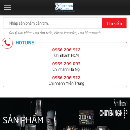
Tìm kiếm
Gợi ý tìm kiếm: Loa Âm trần, Micro karaoke, Loa bluetooth...
HOTLINE
0966 206 912
Chi nhánh HCM
0965 299 093
Chi nhánh Hà Nội
0966 206 912
Chi nhánh Miền Trung
SẢN PHẨM