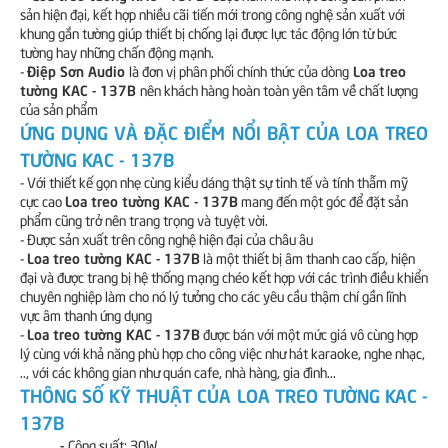
sản hiện đại, kết hợp nhiều cãi tiến mới trong công nghệ sản xuất với
khung gắn tường giúp thiết bị chống lại được lực tác động lớn từ bức
tường hay những chấn động mạnh.
Điệp Sơn Audio
Loa treo
-
là đơn vị phân phối chính thức của dòng
tường KAC - 137B
nên khách hàng hoàn toàn yên tâm về chất lượng
của sản phẩm
ỨNG DỤNG VÀ ĐẶC ĐIỂM NỔI BẬT CỦA LOA TREO
TƯỜNG KAC - 137B
- Với thiết kế gọn nhẹ cùng kiểu dáng thật sự tinh tế và tính thẫm mỹ
Loa treo tường KAC - 137B
cực cao
mang đến một góc để đặt sản
phẩm cũng trở nên trang trọng và tuyệt vời.
- Được sản xuất trên công nghệ hiện đại của châu âu
Loa treo tường KAC - 137B
-
là một thiết bị âm thanh cao cấp, hiện
đại và được trang bị hệ thống mạng chéo kết hợp với các trình điều khiển
chuyên nghiệp làm cho nó lý tưởng cho các yêu cầu thậm chí gần lĩnh
vực âm thanh ứng dụng
Loa treo tường KAC - 137B
-
được bán với một mức giá vô cùng hợp
lý cùng với khả năng phù hợp cho công việc như hát karaoke, nghe nhạc,
.., với các không gian như quán cafe, nhà hàng, gia đình...
THÔNG SỐ KỸ THUẬT CỦA LOA TREO TƯỜNG KAC -
137B
-
Công suất: 30W