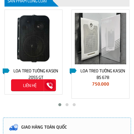
SẢN PHẨM CÙNG LOẠI
LOA TREO TƯỜNG KASEN
LOA TREO TƯỜNG KASEN
205S GT
BS 678
750.000
LIÊN HỆ
GIAO HÀNG TOÀN QUỐC