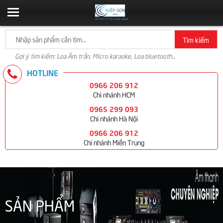
Tìm kiếm
Gợi ý tìm kiếm: Loa Âm trần, Micro karaoke, Loa bluetooth...
HOTLINE
0966 206 912
Chi nhánh HCM
0965 299 093
Chi nhánh Hà Nội
0966 206 912
Chi nhánh Miền Trung
SẢN PHẨM