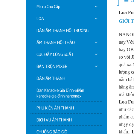
Micro Cao Cấp
Loa Fu
LOA
GIỚI 
DÀN ÂM THANH HỘI TRƯỜNG
NANOMAX
ÂM THANH HỘI THẢO
nay.Với
hay OBT
CỤC ĐẨY CÔNG SUẤT
so với 
quá xa.
BÀN TRỘN MIXER
lượng c
DÀN ÂM THANH
nắm bắt
hãng âm
Dàn Karaoke Gia Đình | Dàn
mà khôn
karaoke gia đình nanomax
Loa F
PHỤ KIỆN ÂM THANH
như các
phẩm ca
DỊCH VỤ ÂM THANH
nhạy đạ
CHUÔNG BÁO GIỜ
khấu...