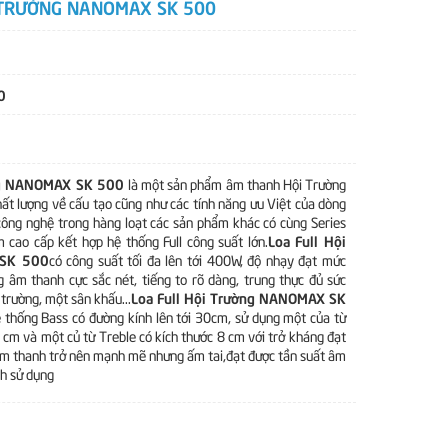
 TRƯỜNG NANOMAX SK 500
0
ờng NANOMAX SK 500
là một sản phẩm âm thanh Hội Trường
ất lượng về cấu tạo cũng như các tính năng ưu Việt của dòng
ông nghệ trong hàng loạt các sản phẩm khác có cùng Series
Loa Full Hội
 cao cấp kết hợp hệ thống Full công suất lớn.
SK 500
có công suất tối đa lên tới 400W, độ nhạy đạt mức
 âm thanh cực sắc nét, tiếng to rõ dàng, trung thực đủ sức
Loa Full Hội Trường NANOMAX SK
trường, một sân khấu...
 thống Bass có đường kính lên tới 30cm, sử dụng một của từ
 cm và một củ từ Treble có kích thước 8 cm với trở kháng đạt
m thanh trở nên mạnh mẽ nhưng ấm tai,đạt được tần suất âm
nh sử dụng