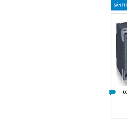
SẢN PH
OMAX SK
LOA NANOMAX S-925 DELUXE
L
2.500.000