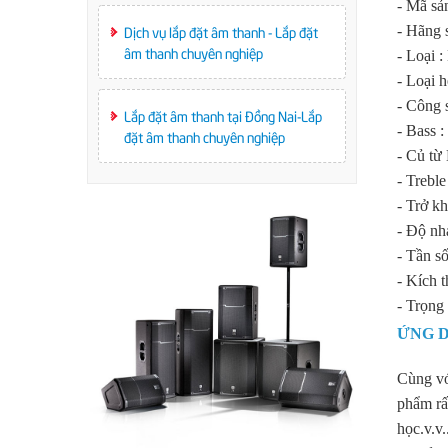
- Mã s
Dịch vụ lắp đặt âm thanh - Lắp đặt
- Hãng 
âm thanh chuyên nghiệp
- Loại 
- Loại h
- Công 
Lắp đặt âm thanh tại Đồng Nai-Lắp
- Bass 
đặt âm thanh chuyên nghiệp
- Củ từ
- Trebl
- Trở k
- Độ nh
- Tần s
- Kích 
- Trọng 
ỨNG D
Cùng vớ
phẩm rất
học.v.v