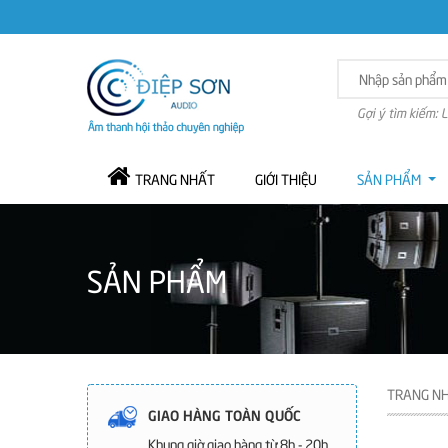
Gợi ý tìm kiếm: 
TRANG NHẤT
GIỚI THIỆU
SẢN PHẨM
SẢN PHẨM
TRANG N
GIAO HÀNG TOÀN QUỐC
Khung giờ giao hàng từ 8h - 20h