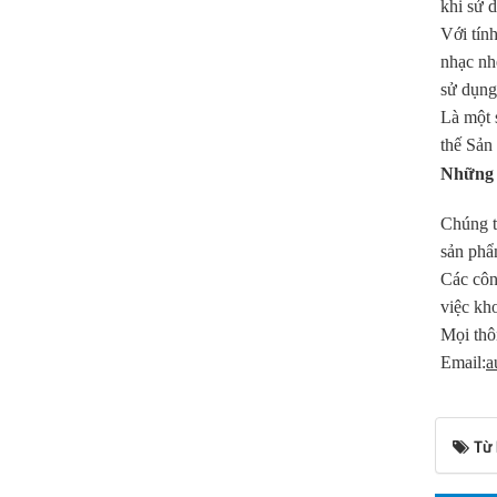
khi sử 
Với tín
nhạc nh
sử dụng
Là một 
thế Sản
Những l
Chúng t
sản phẩm
Các côn
việc kh
Mọi thô
Email:
a
Từ