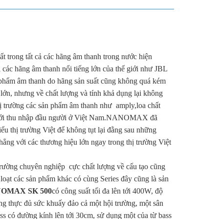
rong tất cả các hãng âm thanh trong nước hiện
ác hãng âm thanh nổi tiếng lớn của thế giới như JBL
 phẩm âm thanh do hãng sản suất cũng không quá kém
lớn, nhưng về chất lượng và tính khả dụng lại không
 trường các sản phẩm âm thanh như amply,loa chất
ợp với thu nhập đầu người ở Việt Nam.NANOMAX đã
ểu thị trường Việt để không tụt lại đằng sau những
ẳng với các thương hiệu lớn ngay trong thị trường Việt
rường chuyên nghiệp cực chất lượng về cấu tạo cũng
loạt các sản phẩm khác có cùng Series đây cũng là sản
ANOMAX SK 500
có công suất tối đa lên tới 400W, độ
ung thực đủ sức khuấy đảo cả một hội trường, một sân
ss có đường kính lên tới 30cm, sử dụng một của từ bass