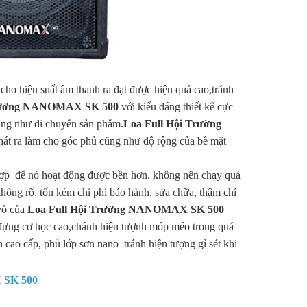
cho hiệu suất âm thanh ra đạt được hiệu quả cao,tránh
Trường NANOMAX SK 500
với kiểu dáng thiết kế cực
 cũng như di chuyển sản phẩm.
Loa Full Hội Trường
phát ra làm cho góc phủ cũng như độ rộng của bề mặt
ợp để nó hoạt động được bền hơn, không nên chạy quá
không rõ, tốn kém chi phí bảo hành, sửa chữa, thậm chí
 vỏ của
Loa Full Hội Trường NANOMAX SK 500
 đựng cơ học cao,chánh hiện tượnh móp méo trong quá
h cao cấp, phủ lớp sơn nano tránh hiện tượng gỉ sét khi
SK 500