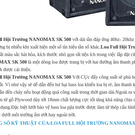
ull Hội Trường NANOMAX SK 500
với dải tần đáp ứng 40hz- 20khz 
ng bị nhiễu khi xuất hiện một số tín hiệu tần số khác.
Loa Full Hội 
ắt màu sắc hài hòa, kích thước nhỏ gọn rất tiện ích trong việc lắp đặt
MAX SK 500
là một dòng loa được trang bị với hai đường âm thanh 
h được cải thiện.
ull Hội Trường NANOMAX SK 500
Với CỤc đẩy công suất sẽ phù h
ất. Vì như vậy sẽ dễ dẫn đến hư hại bass loa khiến loa bị rè, âm thanh 
dẫn đến cháy nếu hoạt động quá công suất trong thời gian dài.Ngoài ra
m từ gỗ Plywood dày tới 18mm chất lượng cực tốt tăng khả năng chịu
 dụng.Đặc biệt lưới bảo vệ bass loa pjía trước được làm từ thép cấu hìn
c dưới môi trường ẩm ướt hay ngoài trời.
 SỐ KỸ THUẬT CỦA:LOA FULL HỘI TRƯỜNG NANOMAX 