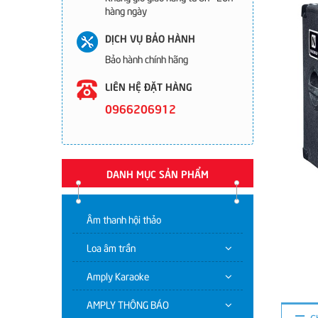
hàng ngày
DỊCH VỤ BẢO HÀNH
Bảo hành chính hãng
LIÊN HỆ ĐẶT HÀNG
0966206912
DANH MỤC SẢN PHẨM
Âm thanh hội thảo
Loa âm trần
Amply Karaoke
AMPLY THÔNG BÁO
C