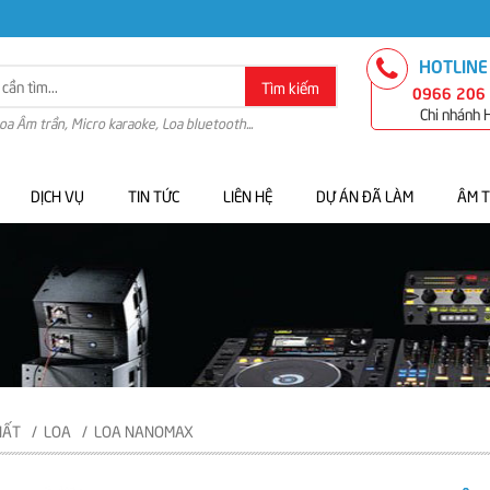
HOTLINE
Tìm kiếm
0966 206
Chi nhánh
Loa Âm trần, Micro karaoke, Loa bluetooth...
DỊCH VỤ
TIN TỨC
LIÊN HỆ
DỰ ÁN ĐÃ LÀM
ÂM 
HẤT
LOA
LOA NANOMAX