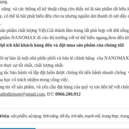
dụng.
h năng và các thông số kỹ thuật cũng cho thấy nó là sản phẩm rất hữu
ẹ, có thể là bài phát biểu đều cho ra nhưng nguồn âm thanh rõ nét đầ
.
sản phẩm chất lượng Việt,Giá thành tầm trung rất phù hợp với đời số
 phẩm NANOMAX đi vào thị trường với tư thế hiên ngang,đem đến khác
ợi ích khi khách hàng đến và đặt mua sản phẩm của chúng tôi!
ôi tự hào là một nhà phân phối và bán lẻ chính hãng của NANOMAX,
 thực sự tốt nhất, chất lượng nhất.
g tác bảo hành và lắp đặt luôn được chúng tôi tiến hành nhanh chóng 
oa học có trách nhiệm trong công việc.
ng tin về sản phẩm, và yêu cầu đặt hàng của quý vị xin liên hệ với
udiodiepson@gmail.com
, ĐT:
0966.206.912
 khóa:
sản phẩm
,
sử dụng
,
tính năng
,
tối đa
,
trở nên
,
mạnh mẽ
,
trung thực
,
trang