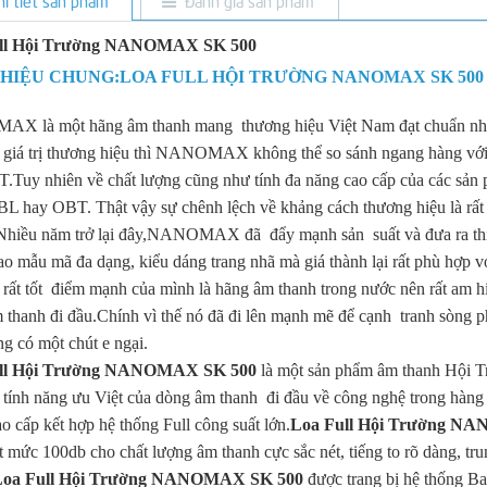
ll Hội Trường NANOMAX SK 500
THIỆU CHUNG:LOA FULL HỘI TRƯỜNG NANOMAX SK 500
 là một hãng âm thanh mang thương hiệu Việt Nam đạt chuẩn nhất t
 giá trị thương hiệu thì NANOMAX không thể so sánh ngang hàng với c
.Tuy nhiên về chất lượng cũng như tính đa năng cao cấp của các sản
JBL hay OBT. Thật vậy sự chênh lệch về khảng cách thương hiệu là rất 
Nhiều năm trở lại đây,NANOMAX đã đẩy mạnh sản suất và đưa ra thị
ao mẫu mã đa dạng, kiểu dáng trang nhã mà giá thành lại rất phù h
 rất tốt điểm mạnh của mình là hãng âm thanh trong nước nên rất am hi
 thanh đi đầu.Chính vì thế nó đã đi lên mạnh mẽ để cạnh tranh sòng ph
g có một chút e ngại.
ull Hội Trường NANOMAX SK 500
là một sản phẩm âm thanh Hội T
 tính năng ưu Việt của dòng âm thanh đi đầu về công nghệ trong hàng 
o cấp kết hợp hệ thống Full công suất lớn.
Loa Full Hội Trường N
t mức 100db cho chất lượng âm thanh cực sắc nét, tiếng to rõ dàng, tr
Loa Full Hội Trường NANOMAX SK 500
được trang bị hệ thống Ba