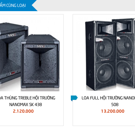
ẨM CÙNG LOẠI
OA THÙNG TREBLE HỘI TRƯỜNG
LOA FULL HỘI TRƯỜNG NANO
NANOMAX SK 438
508
2.120.000
13.200.000