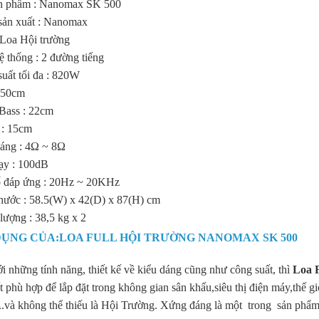
ản phẩm : Nanomax SK 500
sản xuất : Nanomax
: Loa Hội trường
ệ thống : 2 đường tiếng
suất tối đa : 820W
: 50cm
 Bass : 22cm
e : 15cm
háng : 4Ω ~ 8Ω
ạy : 100dB
ố đáp ứng : 20Hz ~ 20KHz
thước : 58.5(W) x 42(D) x 87(H) cm
lượng : 38,5 kg x 2
ỤNG CỦA:LOA FULL HỘI TRƯỜNG NANOMAX SK 500
i những tính năng, thiết kế về kiểu dáng cũng như công suất, thì
Loa 
 phù hợp để lắp đặt trong không gian sân khấu,siêu thị điện máy,thế gi
...và không thể thiếu là Hội Trường. Xứng đáng là một trong sản phẩm