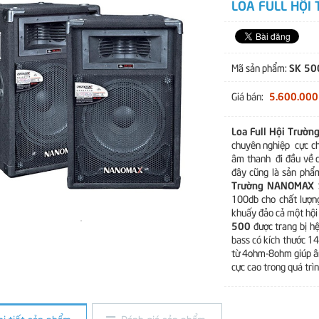
LOA FULL HỘI
SK 50
Mã sản phẩm:
5.600.000
Giá bán:
Loa Full Hội Trư
chuyên nghiệp cực ch
âm thanh đi đầu về c
đây cũng là sản phẩm
Trường NANOMAX 
100db cho chất lượng
khuấy đảo cả một hội 
500
được trang bị hệ
bass có kích thước 14
từ 4ohm-8ohm giúp â
cực cao trong quá trì
hi tiết sản phẩm
Đánh giá sản phẩm