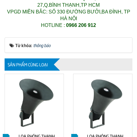
27,Q.BÌNH THẠNH,TP HCM
VPGD MIỀN BẮC: SỐ 330 ĐƯỜNG BƯỞI,BA ĐÌNH, TP
HÀ NỘI
HOTLINE :
0966 206 912
Từ khóa:
thông báo
SẢN PHẨM CÙNG LOẠI
LOA PHÓNG THANH
LOA PHÓNG THANH