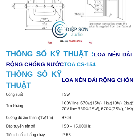
THÔNG SỐ KỸ THUẬT :
LOA NÉN DẢI
RỘNG CHỐNG NƯỚC
TOA CS-154
THÔNG SỐ KỸ
LOA NÉN DẢI RỘNG CHỐN
THUẬT
Công suất
15W
100V line: 670Ω(15W), 1kΩ(10W), 2kΩ(5W
Trở kháng
70V line: 330Ω(15W), 670Ω(7.5W), 1kΩ(5W
Cường độ âm thanh(1W,1m)
97dB
Đáp tuyến tần số
150 – 15,000Hz
Tiêu chuẩn chống cháy
IP-65