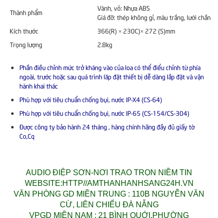
Vành, vỏ: Nhựa ABS
Thành phẩm
Giá đỡ: thép không gỉ, màu trắng, lưới chắn ki
Kích thước
366(R) × 230C)× 272 (S)mm
Trọng lượng
2.8kg
Phần điều chỉnh mức trở kháng vào của loa có thể điểu chỉnh từ phía
ngoài, trước hoặc sau quá trình lăp đặt thiết bị dễ dàng lắp đặt và vận
hành khai thác
Phù hợp với tiêu chuẩn chống bụi, nước IP-X4 (CS-64)
Phù hợp với tiêu chuẩn chống bụi, nước IP-65 (CS-154/CS-304)
Được công ty bảo hành 24 tháng , hàng chính hãng đầy đủ giấy tờ
Co,Cq
AUDIO ĐIỆP SƠN-NƠI TRAO TRỌN NIỀM TIN
WEBSITE:HTTP//AMTHANHANHSANG24H.VN
VĂN PHÒNG GD MIỀN TRUNG : 110B NGUYỄN VĂN
CỪ, LIÊN CHIỂU ĐÀ NẴNG
VPGD MIỀN NAM : 21 BÌNH QUỚI,PHƯỜNG