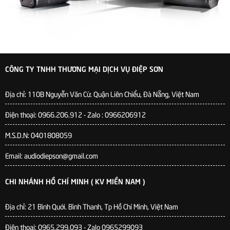
CÔNG TY TNHH THƯƠNG MẠI DỊCH VỤ ĐIỆP SƠN
Địa chỉ:
110B Nguyễn Văn Cừ. Quận Liên Chiểu, Đà Nẵng, Việt Nam
Điện thoại: 0966.206.912 - Zalo : 0966206912
M.S.D.N: 0401808059
Email: audiodiepson@gmail.com
CHI NHÁNH HỒ CHÍ MINH ( KV MIỀN NAM )
Địa chỉ: 21 Bình Quới. Bình Thanh, Tp Hồ Chí Minh, Việt Nam
Điện thoại: 0965.299.093 - Zalo 0965299093