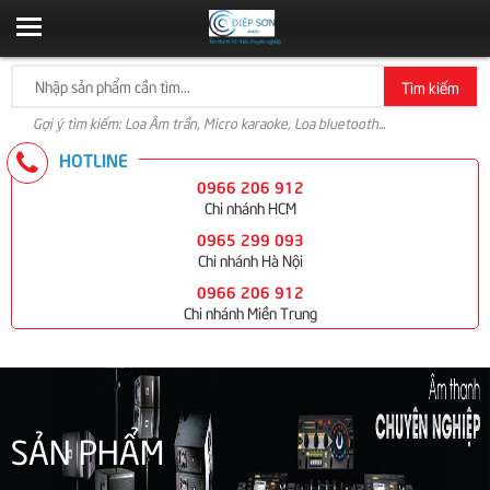
Tìm kiếm
Gợi ý tìm kiếm: Loa Âm trần, Micro karaoke, Loa bluetooth...
HOTLINE
0966 206 912
Chi nhánh HCM
0965 299 093
Chi nhánh Hà Nội
0966 206 912
Chi nhánh Miền Trung
SẢN PHẨM