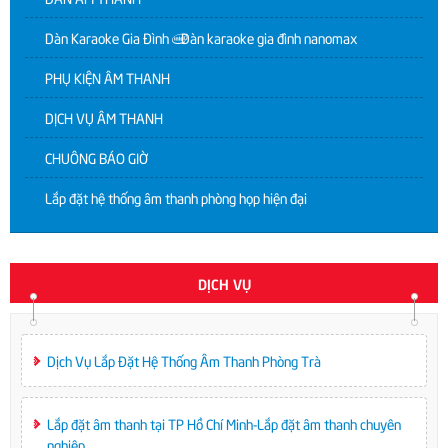
Dàn Karaoke Gia Đình | Dàn karaoke gia đình nanomax
PHỤ KIỆN ÂM THANH
DỊCH VỤ ÂM THANH
CHUÔNG BÁO GIỜ
Lắp đặt hệ thống âm thanh phòng họp hiện đại
DỊCH VỤ
Dịch Vụ Lắp Đặt Hệ Thống Âm Thanh Phòng Trà
Lắp đặt âm thanh tại TP Hồ Chí Minh-Lắp đặt âm thanh chuyên
nghiệp