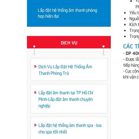
+
P
Lắp đặt hệ thống âm thanh phòng
Yếu t
họp hiện đại
Nguồ
Kích 
Trọng
Trọng
DỊCH VỤ
CÁC T
DP 40
-
-
Được lắ
tiếp hàn
Dịch Vụ Lắp Đặt Hệ Thống Âm
- Cục cô
Thanh Phòng Trà
khi vận 
Lắp đặt âm thanh tại TP Hồ Chí
Minh-Lắp đặt âm thanh chuyên
nghiệp
Lắp đặt hệ thống âm thanh spa - loa
cho spa tốt nhất