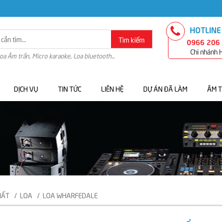
HOTLINE
Tìm kiếm
0966 206
Chi nhánh
Loa Âm trần, Micro karaoke, Loa bluetooth...
DỊCH VỤ
TIN TỨC
LIÊN HỆ
DỰ ÁN ĐÃ LÀM
ÂM 
HẤT
LOA
LOA WHARFEDALE