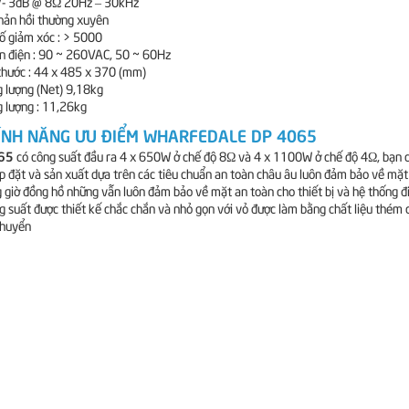
/- 3dB @ 8Ω 20Hz – 30kHz
hản hồi thường xuyên
ố giảm xóc : > 5000
n điện : 90 ~ 260VAC, 50 ~ 60Hz
thước : 44 x 485 x 370 (mm)
 lượng (Net) 9,18kg
 lượng : 11,26kg
ÍNH NĂNG ƯU ĐIỂM WHARFEDALE DP 4065
65
có công suất đầu ra 4 x 650W ở chế độ 8Ω và 4 x 1100W ở chế độ 4Ω, bạn có
p đặt và sản xuất dựa trên các tiêu chuẩn an toàn châu âu luôn đảm bảo về mặt c
g giờ đồng hồ những vẫn luôn đảm bảo về mặt an toàn cho thiết bị và hệ thống 
ng suất được thiết kế chắc chắn và nhỏ gọn với vỏ được làm bằng chất liệu thém
chuyển