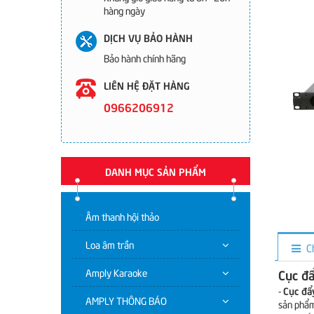
hàng ngày
DỊCH VỤ BẢO HÀNH
Bảo hành chính hãng
LIÊN HỆ ĐẶT HÀNG
0966206912
DANH MỤC SẢN PHẨM
Âm thanh hội thảo
Loa âm trần
C
Amply Karaoke
Cục đ
Cục đ
-
AMPLY THÔNG BÁO
sản phẩm