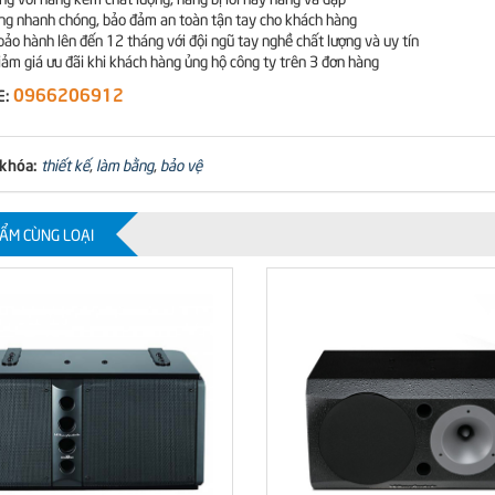
àng nhanh chóng, bảo đảm an toàn tận tay cho khách hàng
bảo hành lên đến 12 tháng với đội ngũ tay nghề chất lượng và uy tín
iảm giá ưu đãi khi khách hàng ủng hộ công ty trên 3 đơn hàng
0966206912
E:
 khóa:
thiết kế
,
làm bằng
,
bảo vệ
ẨM CÙNG LOẠI