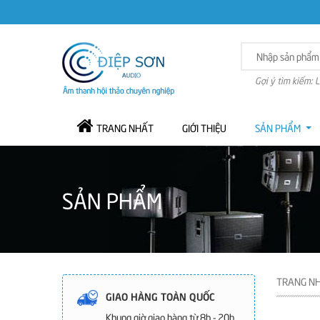
Gợi ý tìm kiếm: 
TRANG NHẤT
GIỚI THIỆU
SẢN PHẨM
SẢN PHẨM
TRANG N
GIAO HÀNG TOÀN QUỐC
Khung giờ giao hàng từ 8h - 20h