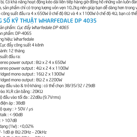
 bị. Có khả năng hoạt động kéo dài liên tiếp hàng giờ đồng hồ những vẫn luôn đả
, sản phẩm chỉ có trọng lượng vỏn vẹn 10,2kg nên giúp bạn dễ dàng hơn trong vi
 công suất đầu ra 4 x 650W ở chế độ 8Ω và 4 x 1100W ở chế độ 4Ω, bạn có thể 
 SỐ KỸ THUẬT WHARFEDALE DP 4035
sản phẩm:
Cục đẩy Wharfedale DP 4065
ản phẩm: DP-4065
g hiệu: Wharfedale
 Cục đẩy công suất 4 kênh
ành: 12 tháng
suất đầu ra:
tereo power output : 8Ω x 2 4 x 650W
tereo power output :
4Ω x 2 4 x 1100W
ridged mono output : 16Ω 2 x 1300W
ridged mono output : 8Ω 2 x 2200W
ạy đầu vào & trở kháng : có thể chọn 38/35/32 / 29dB
vào XLR cân bằng : 20KΩ
ộ đầu vào tối đa : 22dBu (9.7Vrms)
điện áp : 38dB
ộ quay : > 50V / μs
talk : <-90dB
 : > 107dB
dạng (1W) : <0,02%
/- 1dB @ 8Ω 20Hz – 20kHz