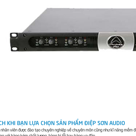
ÍCH KHI BẠN LỰA CHỌN SẢN PHẨM ĐIỆP SƠN AUDIO
ũ nhân viên được đào tạo chuyên nghiệp về chuyên môn cũng như kĩ năng mềm 
ông với hàng kém chất lượng, hàng bị lỗi hay hàng va đập