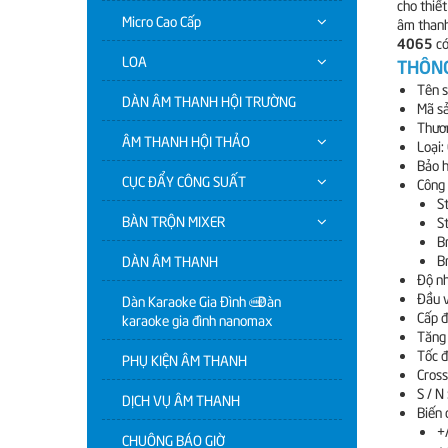
cho thiết
Micro Cao Cấp
âm thanh
4065
có
LOA
THÔNG
Tên 
DÀN ÂM THANH HỘI TRƯỜNG
Mã s
Thươn
ÂM THANH HỘI THẢO
Loại:
Bảo h
CỤC ĐẨY CÔNG SUẤT
Công 
S
BÀN TRỘN MIXER
S
B
B
DÀN ÂM THANH
Độ nh
Đầu 
Dàn Karaoke Gia Đình | Dàn
Cấp đ
karaoke gia đình nanomax
Tăng 
Tốc đ
PHỤ KIỆN ÂM THANH
Cross
S / N
DỊCH VỤ ÂM THANH
Biến 
+
CHUÔNG BÁO GIỜ