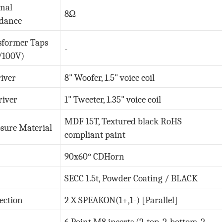
nal
8Ω
dance
sformer Taps
-
/100V)
iver
8" Woofer, 1.5" voice coil
river
1" Tweeter, 1.35" voice coil
MDF 15T, Textured black RoHS
sure Material
compliant paint
90x60° CDHorn
SECC 1.5t, Powder Coating / BLACK
ection
2 X SPEAKON(1+,1-) [Parallel]