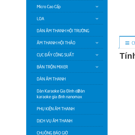
Micro Cao Cấp
LOA
DÀN ÂM THANH HỘI TRƯỜNG
C
ÂM THANH HỘI THẢO
CỤC ĐẨY CÔNG SUẤT
Tín
BÀN TRỘN MIXER
DÀN ÂM THANH
Dàn Karaoke Gia Đình | Dàn
karaoke gia đình nanomax
PHỤ KIỆN ÂM THANH
DỊCH VỤ ÂM THANH
CHUÔNG BÁO GIỜ