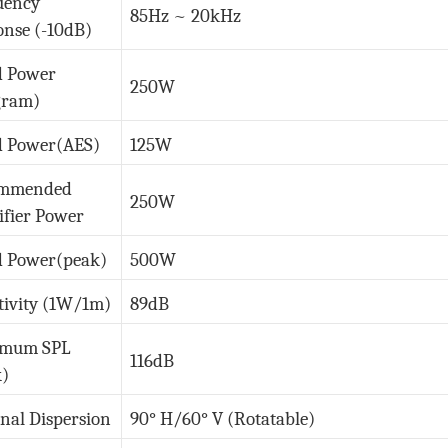
uency
85Hz ~ 20kHz
nse (-10dB)
d Power
250W
gram)
d Power(AES)
125W
mmended
250W
fier Power
d Power(peak)
500W
tivity (1W/1m)
89dB
mum SPL
116dB
k)
nal Dispersion
90° H/60° V (Rotatable)