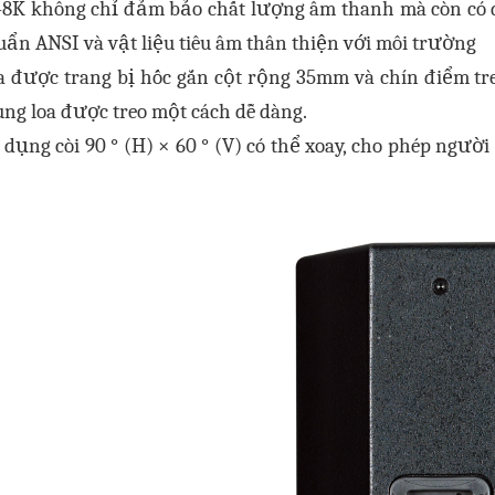
-8K không chỉ đảm bảo chất lượng âm thanh mà còn có đ
uẩn ANSI và vật liệu tiêu âm thân thiện với môi trường
a được trang bị hốc gắn cột rộng 35mm và chín điểm t
ùng loa được treo một cách dễ dàng.
 dụng còi 90 ° (H) × 60 ° (V) có thể xoay, cho phép người