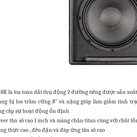
-8K là loa toàn dải thụ động 2 đường tiếng
được sản xuất 
ang bị loa trầm cứng 8” và nặng giúp làm giảm tình tr
ng cấp sự hoạt động ổn định
iver tần số cao 1 inch và màng chắn titan cùng với chất 
ung thực cao , đều đặn và đáp ứng tần số cao