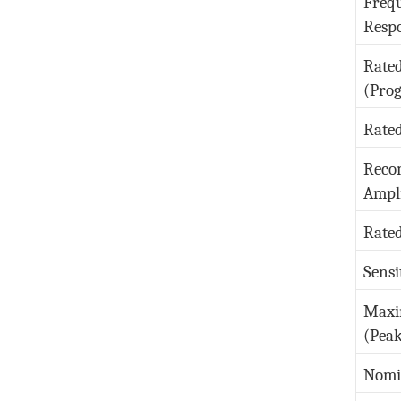
Freq
Respo
Rate
(Pro
Rate
Reco
Ampli
Rate
Sensi
Maxi
(Pea
Nomi