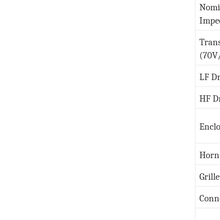
Nomi
Impe
Tran
(70V
LF Dr
HF D
Enclo
Horn
Grille
Conn