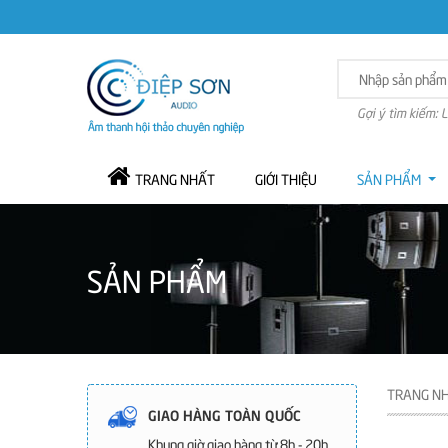
Gợi ý tìm kiếm: 
TRANG NHẤT
GIỚI THIỆU
SẢN PHẨM
SẢN PHẨM
TRANG N
GIAO HÀNG TOÀN QUỐC
Khung giờ giao hàng từ 8h - 20h