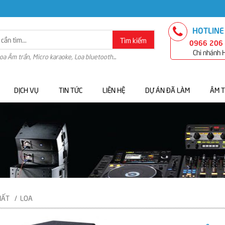
HOTLINE
Tìm kiếm
0966 206
Chi nhánh
Loa Âm trần, Micro karaoke, Loa bluetooth...
DỊCH VỤ
TIN TỨC
LIÊN HỆ
DỰ ÁN ĐÃ LÀM
ÂM 
HẤT
LOA