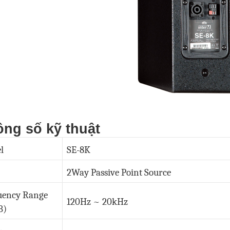
ng số kỹ thuật
l
SE-8K
2Way Passive Point Source
uency Range
120Hz ~ 20kHz
B)