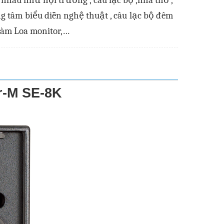
nhau như hội trường , câu lạc bộ ,nhà thờ ,
g tâm biểu diễn nghệ thuật , câu lạc bộ đêm
làm Loa monitor,…
r-M SE-8K