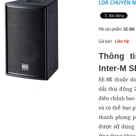
LOA CHUYÊN N
SE-8K
Mã sản phẩm:
Liên hệ
Giá bán:
Thông t
Inter-M 
SE-8K thuộc dòn
dải thụ động 2
điều chỉnh bao
và có thể bao 
thanh phong ph
được sử dụng 