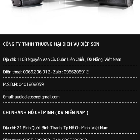
CÔNG TY TNHH THƯƠNG MẠI DỊCH VỤ ĐIỆP SƠN
Địa chỉ:
110B Nguyễn Văn Cừ. Quận Liên Chiểu, Đà Nẵng, Việt Nam
Điện thoại: 0966.206.912 - Zalo : 0966206912
M.S.D.N: 0401808059
Email: audiodiepson@gmail.com
CHI NHÁNH HỒ CHÍ MINH ( KV MIỀN NAM )
Địa chỉ: 21 Bình Quới. Bình Thanh, Tp Hồ Chí Minh, Việt Nam
Điện thoại: 0965.299.093 - Zalo 0965299093