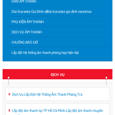
DÀN ÂM THANH
Dàn Karaoke Gia Đình | Dàn karaoke gia đình nanomax
PHỤ KIỆN ÂM THANH
DỊCH VỤ ÂM THANH
CHUÔNG BÁO GIỜ
Lắp đặt hệ thống âm thanh phòng họp hiện đại
DỊCH VỤ
Dịch Vụ Lắp Đặt Hệ Thống Âm Thanh Phòng Trà
Lắp đặt âm thanh tại TP Hồ Chí Minh-Lắp đặt âm thanh chuyên