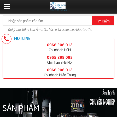
Tìm kiếm
Gợi ý tìm kiếm: Loa Âm trần, Micro karaoke, Loa bluetooth...
HOTLINE
0966 206 912
Chi nhánh HCM
0965 299 093
Chi nhánh Hà Nội
0966 206 912
Chi nhánh Miền Trung
SẢN PHẨM