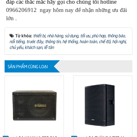
đáp các thắc mắc hãy gọi cho chúng tôi hotline
0966206912 ngay hôm nay để nhận những ưu đãi
lớn .
Từ khóa:
thiết bị
,
nhà hàng
,
sử dụng
,
tối ưu
,
phù hợp
,
thông báo
,
nổi tiếng
,
trước đây
,
thông tin
,
hệ thống
,
hoàn toàn
,
chế độ
,
hội nghị
,
chủ yếu
,
khách sạn
,
lễ tân
SẢN PHẨM CÙNG LOẠI