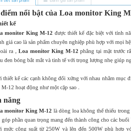
điểm nổi bật của Loa monitor King M
hiết kế
a monitor King M-12
được thiết kế đặc biệt với tính 
nh giá cao là sản phẩm chuyên nghiệp phù hợp với mọi hệ
oài ra ,
Loa monitor King M-12
phẳng tại mặt trước r
u đen bóng bắt mắt và tinh tế với trọng lượng nhẹ giúp ng
i thiết kế các cạnh không đối xứng với nhau nhằm mục đí
a M-12 hoạt động như một cặp sao .
h năng
a monitor King M-12
là dòng loa không thể thiếu trong
 góp phần quan trọng mang đến thành công cho các buổi b
i mức công suất từ 250W và lên đến 500W phù hợp với