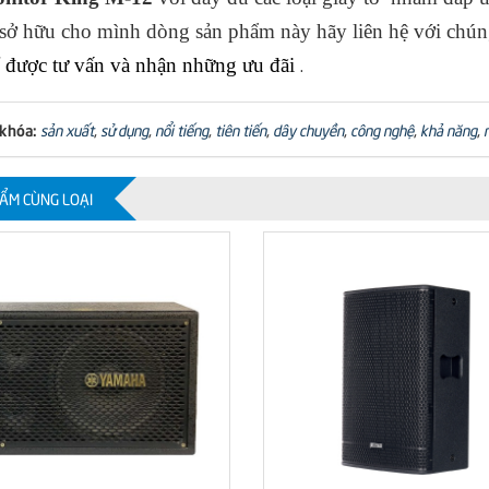
ở hữu cho mình dòng sản phẩm này hãy liên hệ với chúng
 được tư vấn và nhận những ưu đãi
.
 khóa:
sản xuất
,
sử dụng
,
nổi tiếng
,
tiên tiến
,
dây chuyền
,
công nghệ
,
khả năng
,
ẨM CÙNG LOẠI