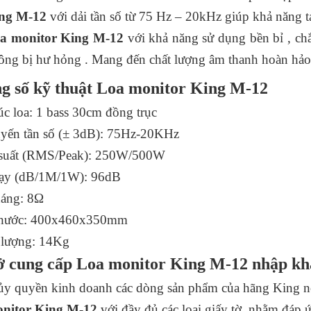
ng M-12
với dải tần số từ 75 Hz – 20kHz giúp khả năng tá
a monitor King M-12
với khả năng sử dụng bền bỉ , chắ
ông bị hư hỏng . Mang đến chất lượng âm thanh hoàn hảo 
g số kỹ thuật Loa monitor King M-12
úc loa: 1 bass 30cm đồng trục
uyến tần số (± 3dB): 75Hz-20KHz
suất (RMS/Peak): 250W/500W
ạy (dB/1M/1W): 96dB
háng: 8Ω
thước: 400x460x350mm
 lượng: 14Kg
ở cung cấp Loa monitor King M-12 nhập khẩ
y quyền kinh doanh các dòng sản phẩm của hãng King nổ
onitor King M-12
với đầy đủ các loại giấy tờ nhằm đáp 