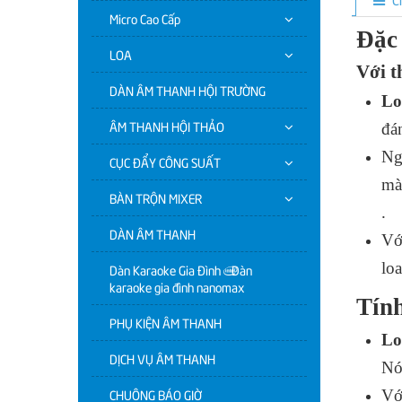
Micro Cao Cấp
Đặc 
LOA
Với t
DÀN ÂM THANH HỘI TRƯỜNG
Lo
ÂM THANH HỘI THẢO
đá
Ng
CỤC ĐẨY CÔNG SUẤT
mà
BÀN TRỘN MIXER
.
DÀN ÂM THANH
Vớ
lo
Dàn Karaoke Gia Đình | Dàn
karaoke gia đình nanomax
Tín
PHỤ KIỆN ÂM THANH
Lo
DỊCH VỤ ÂM THANH
Nó
CHUÔNG BÁO GIỜ
Vớ