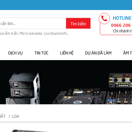
HOTLINE
Tìm kiếm
0966 206
Chi nhánh
Loa Âm trần, Micro karaoke, Loa bluetooth...
DỊCH VỤ
TIN TỨC
LIÊN HỆ
DỰ ÁN ĐÃ LÀM
ÂM 
HẤT
LOA