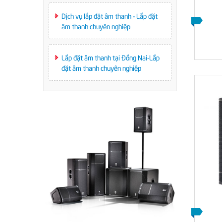
Dịch vụ lắp đặt âm thanh - Lắp đặt
E12
LOA KIỂM ÂM INTER-M CMM-15K
âm thanh chuyên nghiệp
LIÊN HỆ
Lắp đặt âm thanh tại Đồng Nai-Lắp
đặt âm thanh chuyên nghiệp
12S
LOA CỘT INTER-M ICA8