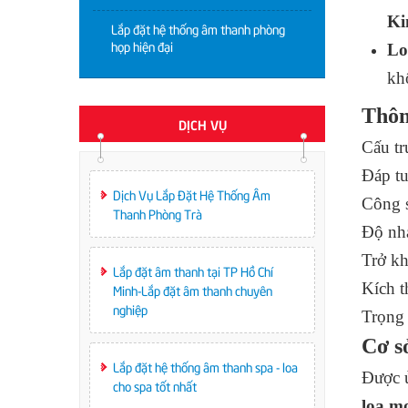
Ki
Lắp đặt hệ thống âm thanh phòng
họp hiện đại
Lo
kh
Thôn
DỊCH VỤ
Cấu tr
Đáp t
Dịch Vụ Lắp Đặt Hệ Thống Âm
Công 
Thanh Phòng Trà
Độ nh
Trở k
Lắp đặt âm thanh tại TP Hồ Chí
Kích 
Minh-Lắp đặt âm thanh chuyên
nghiệp
Trọng
Cơ s
Lắp đặt hệ thống âm thanh spa - loa
Được ủ
cho spa tốt nhất
loa m