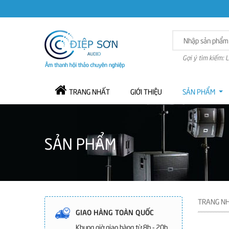
Gợi ý tìm kiếm: 
TRANG NHẤT
GIỚI THIỆU
SẢN PHẨM
SẢN PHẨM
TRANG N
GIAO HÀNG TOÀN QUỐC
Khung giờ giao hàng từ 8h - 20h