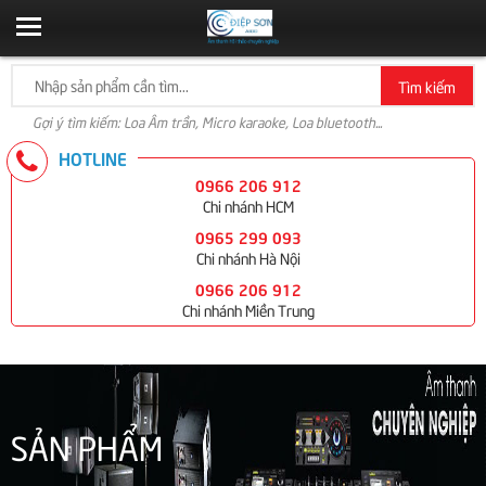
Tìm kiếm
Gợi ý tìm kiếm: Loa Âm trần, Micro karaoke, Loa bluetooth...
HOTLINE
0966 206 912
Chi nhánh HCM
0965 299 093
Chi nhánh Hà Nội
0966 206 912
Chi nhánh Miền Trung
SẢN PHẨM