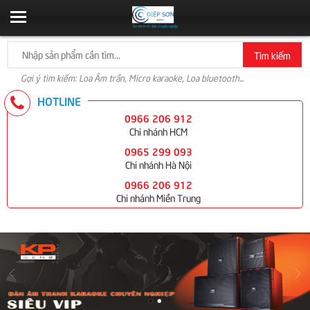
Tìm kiếm
Gợi ý tìm kiếm: Loa Âm trần, Micro karaoke, Loa bluetooth...
HOTLINE
0966 206 912
Chi nhánh HCM
0965 299 093
Chi nhánh Hà Nội
0966 206 912
Chi nhánh Miền Trung