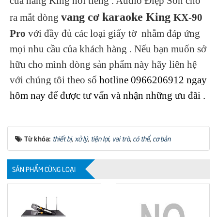
của hãng King nổi tiếng . Audio Điệp Sơn cho
vang cơ karaoke King
ra mắt dòng
KX-90
Pro
với đầy đủ các loại giấy tờ nhằm đáp ứng
mọi nhu cầu của khách hàng . Nếu bạn muốn sở
hữu cho mình dòng sản phẩm này hãy liên hệ
với chúng tôi theo số
hotline 0966206912 ngay
hôm nay để được tư vấn và nhận những ưu đãi .
Từ khóa:
thiết bị
,
xử lý
,
tiện lợi
,
vai trò
,
có thể
,
cơ bản
SẢN PHẨM CÙNG LOẠI