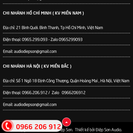
CHI NHÁNH HỒ CHÍ MINH ( KV MIỀN NAM )
Địa chỉ: 21 Bình Quới. Bình Thanh, Tp Hồ Chí Minh, Việt Nam
Điện thoại: 0965.299.093 - Zalo 0965299093
Email: audiodiepson@gmail.com
CHI NHÁNH HÀ NỘI ( KV MIỀN BẮC )
Địa chỉ: Số 1 Ngõ 18 Định Công Thượng, Quận Hoàng Mai , Hà Nội, Việt Nam
Điện thoại: 0966.206.912 / Zalo 0966206912
Email: audiodiepson@gmail.com
0966 206 912
© Bản quyền thuộc về
Audio Điệp Sơn
.
Thiết kế bởi
Điệp Sơn Audio
.