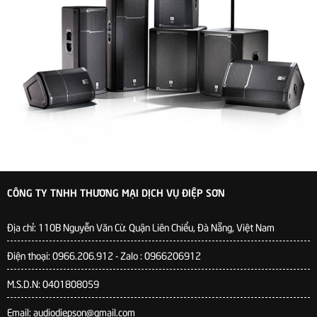
CÔNG TY TNHH THƯƠNG MẠI DỊCH VỤ ĐIỆP SƠN
Địa chỉ:
110B Nguyễn Văn Cừ. Quận Liên Chiểu, Đà Nẵng, Việt Nam
Điện thoại: 0966.206.912 - Zalo : 0966206912
M.S.D.N: 0401808059
Email: audiodiepson@gmail.com