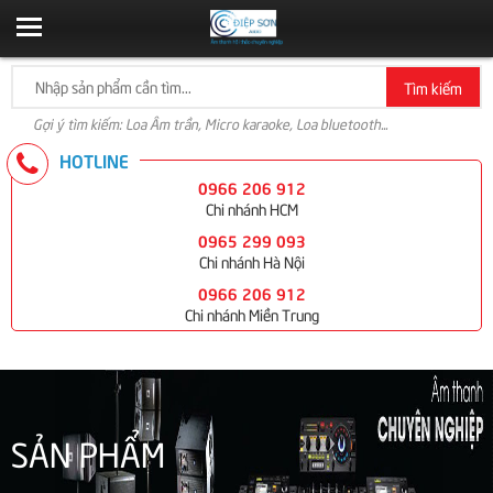
Tìm kiếm
Gợi ý tìm kiếm: Loa Âm trần, Micro karaoke, Loa bluetooth...
HOTLINE
0966 206 912
Chi nhánh HCM
0965 299 093
Chi nhánh Hà Nội
0966 206 912
Chi nhánh Miền Trung
SẢN PHẨM