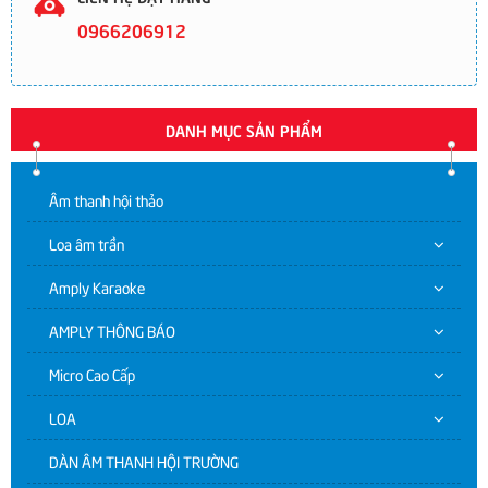
0966206912
DANH MỤC SẢN PHẨM
Âm thanh hội thảo
Loa âm trần
Amply Karaoke
AMPLY THÔNG BÁO
Micro Cao Cấp
LOA
DÀN ÂM THANH HỘI TRƯỜNG