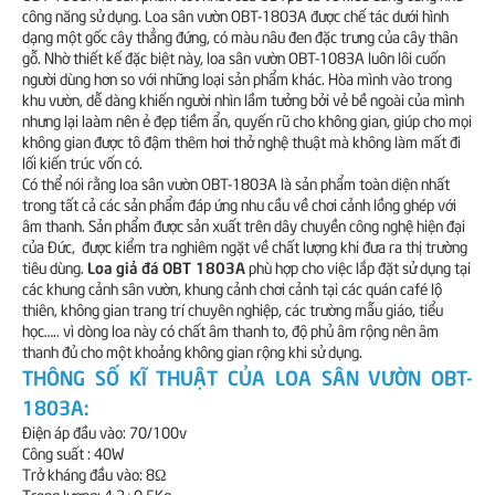
công năng sử dụng. Loa sân vườn OBT-1803A được chế tác dưới hình
dạng một gốc cây thẳng đứng, có màu nâu đen đặc trưng của cây thân
gỗ. Nhờ thiết kế đặc biệt này, loa sân vườn OBT-1083A luôn lôi cuốn
người dùng hơn so với những loại sản phẩm khác. Hòa mình vào trong
khu vườn, dễ dàng khiến người nhìn lầm tưởng bởi vẻ bề ngoài của mình
nhưng lại laàm nên ẻ đẹp tiềm ẩn, quyến rũ cho không gian, giúp cho mọi
không gian được tô đậm thêm hơi thở nghệ thuật mà không làm mất đi
lối kiến trúc vốn có.
Có thể nói rằng loa sân vườn OBT-1803A là sản phẩm toàn diện nhất
trong tất cả các sản phẩm đáp ứng nhu cầu về chơi cảnh lồng ghép với
âm thanh. Sản phẩm được sản xuất trên dây chuyền công nghệ hiện đại
của Đức, được kiểm tra nghiêm ngặt về chất lượng khi đưa ra thị trường
Loa giả đá OBT 1803A
tiêu dùng.
phù hợp cho việc lắp đặt sử dụng tại
các khung cảnh sân vườn, khung cảnh chơi cảnh tại các quán café lộ
thiên, không gian trang trí chuyên nghiệp, các trường mẫu giáo, tiểu
học….. vì dòng loa này có chất âm thanh to, độ phủ âm rộng nên âm
thanh đủ cho một khoảng không gian rộng khi sử dụng.
THÔNG SỐ KĨ THUẬT CỦA LOA SÂN VƯỜN OBT-
1803A:
Điện áp đầu vào: 70/100v
Công suất : 40W
Trở kháng đầu vào: 8Ω
Trọng lượng: 4.3±0.5Kg