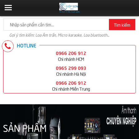
Tìm kiếm
Gợi ý tìm kiếm: Loa Âm trần, Micro karaoke, Loa bluetooth...
HOTLINE
0966 206 912
Chi nhánh HCM
0965 299 093
Chi nhánh Hà Nội
0966 206 912
Chi nhánh Miền Trung
SẢN PHẨM