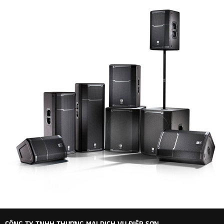
CÔNG TY TNHH THƯƠNG MẠI DỊCH VỤ ĐIỆP SƠN