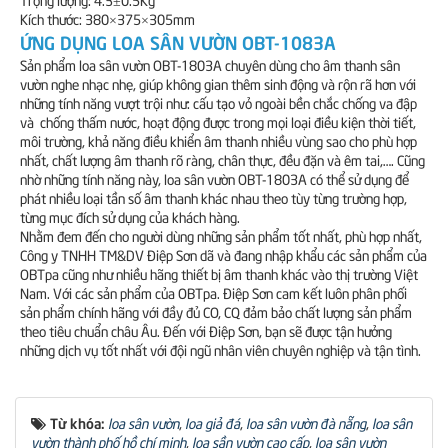
Kích thước: 380×375×305mm
ỨNG DỤNG LOA SÂN VƯỜN OBT-1083A
Sản phẩm loa sân vườn OBT-1803A chuyên dùng cho âm thanh sân
vườn nghe nhạc nhẹ, giúp không gian thêm sinh động và rộn rã hơn với
những tính năng vượt trội như: cấu tạo vỏ ngoài bền chắc chống va đập
và chống thấm nước, hoạt động được trong mọi loại điều kiện thời tiết,
môi trường, khả năng điều khiển âm thanh nhiều vùng sao cho phù hợp
nhất, chất lượng âm thanh rõ ràng, chân thực, đều đặn và êm tai,…. Cũng
nhờ những tính năng này, loa sân vườn OBT-1803A có thể sử dụng để
phát nhiều loại tần số âm thanh khác nhau theo tùy từng trường hợp,
từng mục đích sử dụng của khách hàng.
Nhằm đem đến cho người dùng những sản phẩm tốt nhất, phù hợp nhất,
Công y TNHH TM&DV Điệp Sơn dã và đang nhập khẩu các sản phẩm của
OBTpa cũng như nhiều hãng thiết bị âm thanh khác vào thị trường Việt
Nam. Với các sản phẩm của OBTpa. Điệp Sơn cam kết luôn phân phối
sản phẩm chính hãng với đầy đủ CO, CQ đảm bảo chất lượng sản phẩm
theo tiêu chuẩn châu Âu. Đến với Điệp Sơn, bạn sẽ được tận hưởng
những dịch vụ tốt nhất với đội ngũ nhân viên chuyên nghiệp và tận tình.
Từ khóa:
loa sân vườn
,
loa giả đá
,
loa sân vườn đà nẵng
,
loa sân
vườn thành phố hồ chí minh
,
loa sần vườn cao cấp
,
loa sân vườn