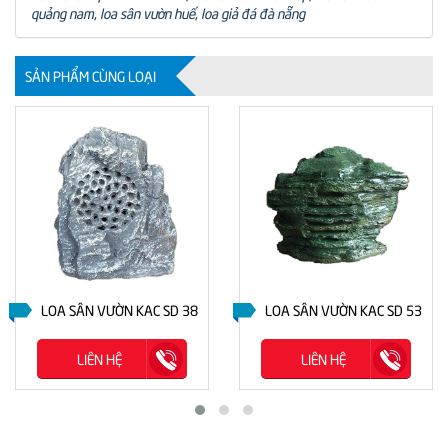
quảng nam
,
loa sân vườn huế
,
loa giả đá đà nẵng
SẢN PHẨM CÙNG LOẠI
LOA SÂN VƯỜN KAC SD 38
LOA SÂN VƯỜN KAC SD 53
LIÊN HỆ
LIÊN HỆ