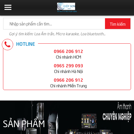
Tìm kiếm
Gợi ý tìm kiếm: Loa Âm trần, Micro karaoke, Loa bluetooth...
HOTLINE
0966 206 912
Chi nhánh HCM
0965 299 093
Chi nhánh Hà Nội
0966 206 912
Chi nhánh Miền Trung
SẢN PHẨM