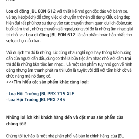
Loa di động JBL EON 612
với thiết kế nhỏ gọn độc đáo với bánh xe,
và tay kéo(xách) để công việc di chuyển trở nên dễ dàng.Kiểu dáng đẹp
hiện đại rất phù hợp sử dụng vào các chuyến tham quan du lịch đoàn,các
buổi cắm trại , những chuyến giã ngoại,cùng với đó là những âm nhạc giải
Loa di động JBL EON 612
trí nhỏ..v.v.
là sản phẩm hoàn hảo nhất cho
sự lựa chọn của bạn.
Với du lịch thì đó là những lúc cùng nhau nghỉ ngơi hay thông báo hướng
dẫn của người dẫn đầu,cũng có thể là bữa tiệc âm nhạc nhỏ.Với cắm trại
thì đó là những bữa tiệc âm nhạc... Là một sản phẩm tuy nhỏ gọn về hình
dáng nhưng âm thanh phát ra thì luôn là tuyệt vời đối với tầm kích cỡ và
chức năng mà nó đang có.
>>>Tìm hiểu các sản phẩm khác cùng loại:
-
Loa Hội Trường JBL PRX 715 XLF
Loa Hội Trường JBL PRX 735
-
Những lợi ích khi khách hàng đến và đặt mua sản phẩm của
chúng tôi!
Chúng tôi tự hào là một nhà phân phối và bán lẻ chính hãng của JBL,