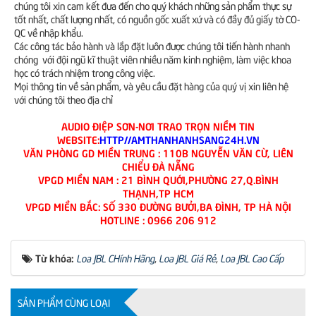
chúng tôi xin cam kết đưa đến cho quý khách những sản phẩm thực sự
tốt nhất, chất lượng nhất, có nguồn gốc xuất xứ và có đầy đủ giấy tờ CO-
QC về nhập khẩu.
Các công tác bảo hành và lắp đặt luôn được chúng tôi tiến hành nhanh
chóng với đội ngũ kĩ thuật viên nhiều năm kinh nghiệm, làm việc khoa
học có trách nhiệm trong công việc.
Mọi thông tin về sản phẩm, và yêu cầu đặt hàng của quý vị xin liên hệ
với chúng tôi theo địa chỉ
AUDIO ĐIỆP SƠN-NƠI TRAO TRỌN NIỀM TIN
WEBSITE:
HTTP//AMTHANHANHSANG24H.VN
VĂN PHÒNG GD MIỀN TRUNG : 110B NGUYỄN VĂN CỪ, LIÊN
CHIỂU ĐÀ NẴNG
VPGD MIỀN NAM : 21 BÌNH QUỚI,PHƯỜNG 27,Q.BÌNH
THẠNH,TP HCM
VPGD MIỀN BẮC: SỐ 330 ĐƯỜNG BƯỞI,BA ĐÌNH, TP HÀ NỘI
HOTLINE : 0966 206 912
Từ khóa:
Loa JBL CHính Hãng
,
Loa JBL Giá Rẻ
,
Loa JBL Cao Cấp
SẢN PHẨM CÙNG LOẠI