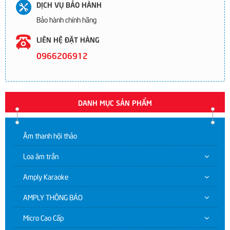
DỊCH VỤ BẢO HÀNH
Bảo hành chính hãng
LIÊN HỆ ĐẶT HÀNG
0966206912
DANH MỤC SẢN PHẨM
Âm thanh hội thảo
Loa âm trần
Amply Karaoke
AMPLY THÔNG BÁO
Micro Cao Cấp