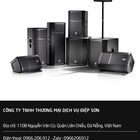
CÔNG TY TNHH THƯƠNG MẠI DỊCH VỤ ĐIỆP SƠN
Địa chỉ:
110B Nguyễn Văn Cừ. Quận Liên Chiểu, Đà Nẵng, Việt Nam
Điện thoại: 0966.206.912 - Zalo : 0966206912