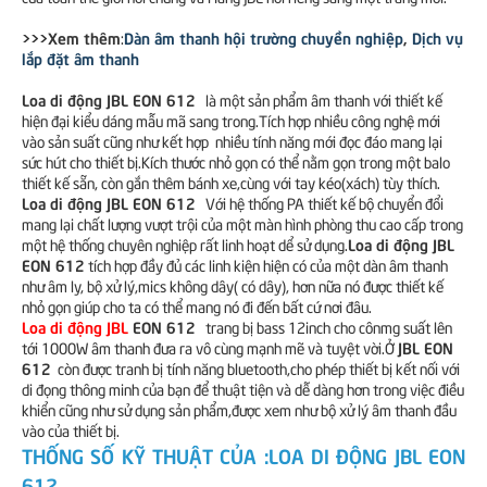
>>>Xem thêm
Dàn âm thanh hội trường chuyền nghiệp
,
Dịch vụ
:
lắp đặt âm thanh
Loa di động JBL EON 612
là một sản phẩm âm thanh với thiết kế
hiện đại kiểu dáng mẫu mã sang trong.Tích hợp nhiều công nghệ mới
vào sản suất cũng như kết hợp nhiều tính năng mới đọc đáo mang lại
sức hút cho thiết bị.Kích thước nhỏ gọn có thể nằm gọn trong một balo
thiết kế sẵn, còn gắn thêm bánh xe,cùng với tay kéo(xách) tùy thích.
Loa di động JBL EON 612
Với hệ thống PA thiết kế bộ chuyển đổi
mang lại chất lượng vượt trội của một màn hình phòng thu cao cấp trong
Loa di động JBL
một hệ thống chuyên nghiệp rất linh hoạt dể sử dụng.
EON 612
tích hợp đầy đủ các linh kiện hiện có của một dàn âm thanh
như âm ly, bộ xử lý,mics không dây( có dây), hơn nữa nó được thiết kế
nhỏ gọn giúp cho ta có thể mang nó đi đến bất cứ nơi đâu.
Loa di động JBL
EON 612
trang bị bass 12inch cho cônmg suất lên
JBL EON
tới 1000W âm thanh đưa ra vô cùng mạnh mẽ và tuyệt vời.Ở
612
còn được tranh bị tính năng bluetooth,cho phép thiết bị kết nối với
di đọng thông minh của bạn để thuật tiện và dễ dàng hơn trong việc điều
khiển cũng như sử dụng sản phẩm,được xem như bộ xử lý âm thanh đầu
vào của thiết bị.
THỐNG SỐ KỸ THUẬT CỦA :LOA DI ĐỘNG JBL EON
612