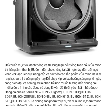
Để chuẩn mực với danh tiếng và thương hiệu nổi tiếng toàn cầu của mình
thì hãng âm thanh JBL đem đến cho chúng ta bất ngờ này đến bất ngờ
khác với việc liên tục nâng cấp và cãi tiến các sản phẩm của mình để đưa
ra phục vụ thị trường ngày nay.Để chạy kịp với xu hướng công nghệ ngày
càng hiện đại và con người là nhân tố luôn muốn hướng đến những cái
mới lạ đó thì nhu cầu được sử dụng là vấn đề thiết yếu . Nắm bắt được-
Hãng đã đưa ra Series NEW EON600 gồm:JBL EON 210P,JBL EON
JBL EON 612
206P,JBL EON 208P,JBL EON ONE , JBL EON 610,
,JBL EON
615,JBL EON 618S.Là những sản phẩm thực sự đã đưa lĩnh vực âm thanh
của toàn thế giới nói chung và Hãng JBL nói riêng sang một trang mới.