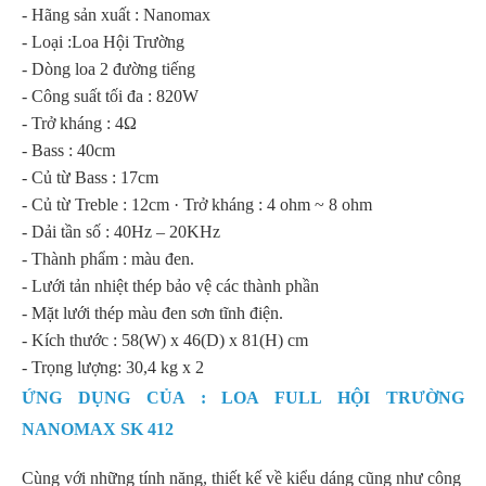
- Hãng sản xuất : Nanomax
- Loại :Loa Hội Trường
- Dòng loa 2 đường tiếng
- Công suất tối đa : 820W
- Trở kháng : 4Ω
- Bass : 40cm
- Củ từ Bass : 17cm
- Củ từ Treble : 12cm · Trở kháng : 4 ohm ~ 8 ohm
- Dải tần số : 40Hz – 20KHz
- Thành phẩm : màu đen.
- Lưới tản nhiệt thép bảo vệ các thành phần
- Mặt lưới thép màu đen sơn tĩnh điện.
- Kích thước : 58(W) x 46(D) x 81(H) cm
- Trọng lượng: 30,4 kg x 2
ỨNG DỤNG CỦA : LOA FULL HỘI TRƯỜNG
NANOMAX SK 412
Cùng với những tính năng, thiết kế về kiểu dáng cũng như công