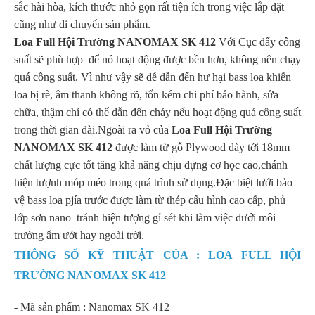
sắc hài hòa, kích thước nhỏ gọn rất tiện ích trong việc lắp đặt
cũng như di chuyển sản phẩm.
Loa Full Hội Trường NANOMAX SK 412
Với Cục đẩy công
suất sẽ phù hợp để nó hoạt động được bền hơn, không nên chạy
quá công suất. Vì như vậy sẽ dễ dẫn đến hư hại bass loa khiến
loa bị rè, âm thanh không rõ, tốn kém chi phí bảo hành, sửa
chữa, thậm chí có thể dẫn đến cháy nếu hoạt động quá công suất
trong thời gian dài.Ngoài ra vỏ của
Loa Full Hội Trường
NANOMAX SK 412
được làm từ gỗ Plywood dày tới 18mm
chất lượng cực tốt tăng khả năng chịu đựng cơ học cao,chánh
hiện tượnh móp méo trong quá trình sử dụng.Đặc biệt lưới bảo
vệ bass loa pjía trước được làm từ thép cấu hình cao cấp, phủ
lớp sơn nano tránh hiện tượng gỉ sét khi làm việc dưới môi
trường ẩm ướt hay ngoài trời.
THÔNG SỐ KỸ THUẬT CỦA : LOA FULL HỘI
TRƯỜNG NANOMAX SK 412
- Mã sản phẩm : Nanomax SK 412