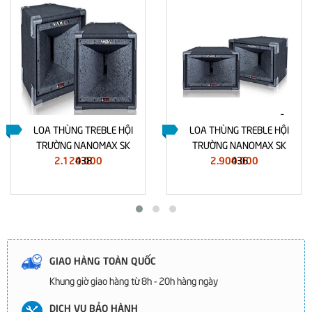
LOA THÙNG TREBLE HỘI
LOA THÙNG TREBLE HỘI
TRƯỜNG NANOMAX SK
TRƯỜNG NANOMAX SK
2.120.000
2.900.000
438
436
GIAO HÀNG TOÀN QUỐC
Khung giờ giao hàng từ 8h - 20h hàng ngày
DỊCH VỤ BẢO HÀNH