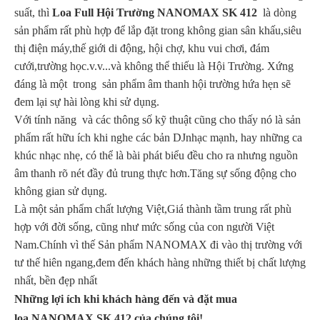
suất, thì
Loa Full Hội Trường NANOMAX SK 412
là dòng
sản phẩm rất phù hợp để lắp đặt trong không gian sân khấu,siêu
thị điện máy,thế giới di động, hội chợ, khu vui chơi, đám
cưới,trường học.v.v...và không thể thiếu là Hội Trường. Xứng
đáng là một trong sản phẩm âm thanh hội trường hứa hẹn sẽ
đem lại sự hài lòng khi sử dụng.
Với tính năng và các thông số kỹ thuật cũng cho thấy nó là sản
phẩm rất hữu ích khi nghe các bản DJnhạc mạnh, hay những ca
khúc nhạc nhẹ, có thể là bài phát biểu đều cho ra nhưng nguồn
âm thanh rõ nét đầy đủ trung thực hơn.Tăng sự sống động cho
không gian sử dụng.
Là một sản phẩm chất lượng Việt,Giá thành tầm trung rất phù
hợp với đời sống, cũng như mức sống của con người Việt
Nam.Chính vì thế Sản phẩm NANOMAX đi vào thị trường với
tư thế hiên ngang,đem đến khách hàng những thiết bị chất lượng
nhất, bền đẹp nhất
Những lợi ích khi khách hàng đến và đặt mua
loa NANOMAX SK 412 của chúng tôi!