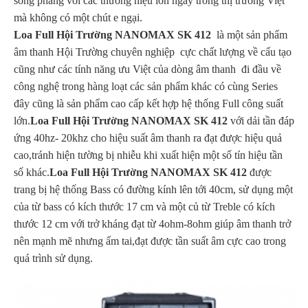
sòng phẳng với các thương hiệu lớn ngay trong thị trường Việt
mà không có một chút e ngại.
Loa Full Hội Trường NANOMAX SK 412
là một sản phẩm
âm thanh Hội Trường chuyên nghiệp cực chất lượng về cấu tạo
cũng như các tính năng ưu Việt của dòng âm thanh đi đầu về
công nghệ trong hàng loạt các sản phẩm khác có cùng Series
đây cũng là sản phẩm cao cấp kết hợp hệ thống Full công suất
lớn.
Loa Full Hội Trường NANOMAX SK 412
với dải tần đáp
ứng 40hz- 20khz cho hiệu suất âm thanh ra đạt được hiệu quả
cao,tránh hiện tường bị nhiễu khi xuất hiện một số tín hiệu tần
số khác.
Loa Full Hội Trường NANOMAX SK 412
được
trang bị hệ thống Bass có đường kính lên tới 40cm, sử dụng một
của từ bass có kích thước 17 cm và một củ từ Treble có kích
thước 12 cm với trở kháng đạt từ 4ohm-8ohm giúp âm thanh trở
nên mạnh mẽ nhưng ấm tai,đạt được tần suất âm cực cao trong
quá trình sử dụng.