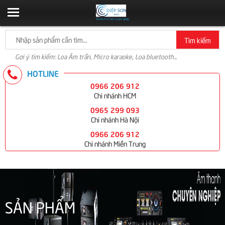
Tìm kiếm
Gợi ý tìm kiếm: Loa Âm trần, Micro karaoke, Loa bluetooth...
HOTLINE
0966 206 912
Chi nhánh HCM
0965 299 093
Chi nhánh Hà Nội
0966 206 912
Chi nhánh Miền Trung
SẢN PHẨM