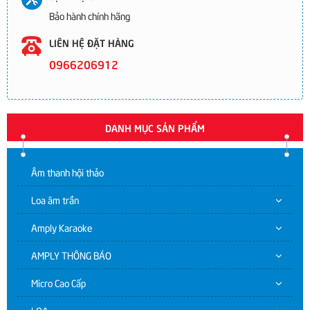
Bảo hành chính hãng
LIÊN HỆ ĐẶT HÀNG
0966206912
DANH MỤC SẢN PHẨM
Âm thanh hội thảo
Loa âm trần
Amply Karaoke
AMPLY THÔNG BÁO
Micro Cao Cấp