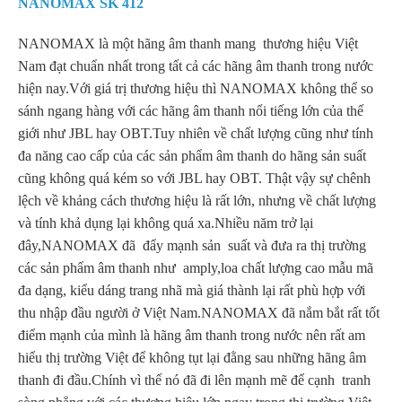
NANOMAX SK 412
NANOMAX là một hãng âm thanh mang thương hiệu Việt
Nam đạt chuẩn nhất trong tất cả các hãng âm thanh trong nước
hiện nay.Với giá trị thương hiệu thì NANOMAX không thể so
sánh ngang hàng với các hãng âm thanh nổi tiếng lớn của thế
giới như JBL hay OBT.Tuy nhiên về chất lượng cũng như tính
đa năng cao cấp của các sản phẩm âm thanh do hãng sản suất
cũng không quá kém so với JBL hay OBT. Thật vậy sự chênh
lệch về khảng cách thương hiệu là rất lớn, nhưng về chất lượng
và tính khả dụng lại không quá xa.Nhiều năm trở lại
đây,NANOMAX đã đẩy mạnh sản suất và đưa ra thị trường
các sản phẩm âm thanh như amply,loa chất lượng cao mẫu mã
đa dạng, kiểu dáng trang nhã mà giá thành lại rất phù hợp với
thu nhập đầu người ở Việt Nam.NANOMAX đã nắm bắt rất tốt
điểm mạnh của mình là hãng âm thanh trong nước nên rất am
hiểu thị trường Việt để không tụt lại đằng sau những hãng âm
thanh đi đầu.Chính vì thế nó đã đi lên mạnh mẽ để cạnh tranh