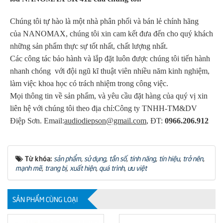
Chúng tôi tự hào là một nhà phân phối và bán lẻ chính hãng
của NANOMAX, chúng tôi xin cam kết đưa đến cho quý khách
những sản phẩm thực sự tốt nhất, chất lượng nhất.
Các công tác bảo hành và lắp đặt luôn được chúng tôi tiến hành
nhanh chóng với đội ngũ kĩ thuật viên nhiều năm kinh nghiệm,
làm việc khoa học có trách nhiệm trong công việc.
Mọi thông tin về sản phẩm, và yêu cầu đặt hàng của quý vị xin
liên hệ với chúng tôi theo địa chỉ:Công ty TNHH-TM&DV
Điệp Sơn. Email:
audiodiepson@gmail.com
, ĐT:
0966.206.912
Từ khóa:
sản phẩm
,
sử dụng
,
tần số
,
tính năng
,
tín hiệu
,
trở nên
,
mạnh mẽ
,
trang bị
,
xuất hiện
,
quá trình
,
ưu việt
SẢN PHẨM CÙNG LOẠI