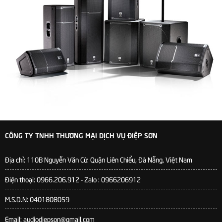
CÔNG TY TNHH THƯƠNG MẠI DỊCH VỤ ĐIỆP SƠN
Địa chỉ:
110B Nguyễn Văn Cừ. Quận Liên Chiểu, Đà Nẵng, Việt Nam
Điện thoại: 0966.206.912 - Zalo : 0966206912
M.S.D.N: 0401808059
Email: audiodiepson@gmail.com