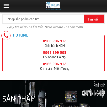
Tìm kiếm
Gợi ý tìm kiếm: Loa Âm trần, Micro karaoke, Loa bluetooth...
HOTLINE
0966 206 912
Chi nhánh HCM
0965 299 093
Chi nhánh Hà Nội
0966 206 912
Chi nhánh Miền Trung
SẢN PHẨM