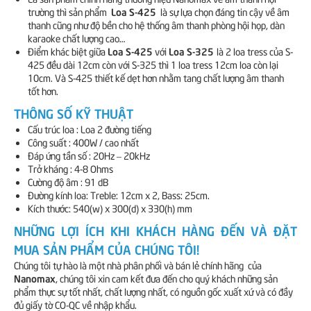
Loa S-425
trường thì sản phẩm
là sự lựa chọn đáng tin cậy về âm
thanh cũng như độ bền cho hệ thống âm thanh phòng hội họp, dàn
karaoke chất lượng cao…
Loa S-425
Loa S-325
Điểm khác biệt giữa
với
là 2 loa tress của S-
425 đều dài 12cm còn với S-325 thì 1 loa tress 12cm loa còn lại
10cm. Và S-425 thiết kế dẹt hơn nhằm tang chất lượng âm thanh
tốt hơn.
THÔNG SỐ KỸ THUẬT
Cấu trúc loa : Loa 2 đường tiếng
Công suất : 400W / cao nhất
Đáp ứng tần số : 20Hz – 20kHz
Trở kháng : 4-8 Ohms
Cường độ âm : 91 dB
Đường kính loa: Treble: 12cm x 2, Bass: 25cm.
Kích thước: 540(w) x 300(d) x 330(h) mm
NHỮNG LỢI ÍCH KHI KHÁCH HÀNG ĐẾN VÀ ĐẶT
MUA SẢN PHẨM CỦA CHÚNG TÔI!
Chúng tôi tự hào là một nhà phân phối và bán lẻ chính hãng của
Nanomax
, chúng tôi xin cam kết đưa đến cho quý khách những sản
phẩm thực sự tốt nhất, chất lượng nhất, có nguồn gốc xuất xứ và có đầy
đủ giấy tờ CO-QC về nhập khẩu.