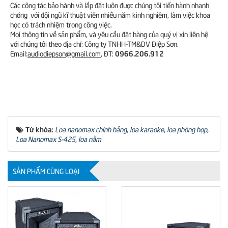
Các công tác bảo hành và lắp đặt luôn được chúng tôi tiến hành nhanh
chóng với đội ngũ kĩ thuật viên nhiều năm kinh nghiệm, làm việc khoa
học có trách nhiệm trong công việc.
Mọi thông tin về sản phẩm, và yêu cầu đặt hàng của quý vị xin liên hệ
với chúng tôi theo địa chỉ: Công ty TNHH-TM&DV Điệp Sơn.
0966.206.912
Email:
audiodiepson@gmail.com
, ĐT:
Từ khóa:
Loa nanomax chính hảng
,
loa karaoke
,
loa phòng họp
,
Loa Nanomax S-425
,
loa nằm
SẢN PHẨM CÙNG LOẠI