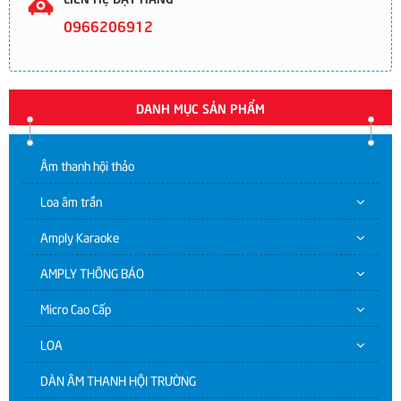
0966206912
DANH MỤC SẢN PHẨM
Âm thanh hội thảo
Loa âm trần
Amply Karaoke
AMPLY THÔNG BÁO
Micro Cao Cấp
LOA
DÀN ÂM THANH HỘI TRƯỜNG