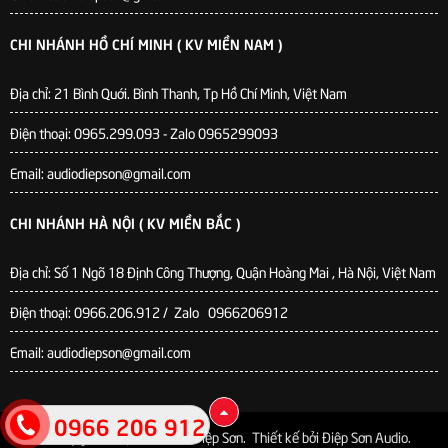
CHI NHÁNH HỒ CHÍ MINH ( KV MIỀN NAM )
Địa chỉ: 21 Bình Quới. Bình Thanh, Tp Hồ Chí Minh, Việt Nam
Điện thoại: 0965.299.093 - Zalo 0965299093
Email: audiodiepson@gmail.com
CHI NHÁNH HÀ NỘI ( KV MIỀN BẮC )
Địa chỉ: Số 1 Ngõ 18 Định Công Thượng, Quận Hoàng Mai , Hà Nội, Việt Nam
Điện thoại: 0966.206.912 / Zalo 0966206912
Email: audiodiepson@gmail.com
0966 206 912
© Bản quyền thuộc về
Audio Điệp Sơn
.
Thiết kế bởi
Điệp Sơn Audio
.