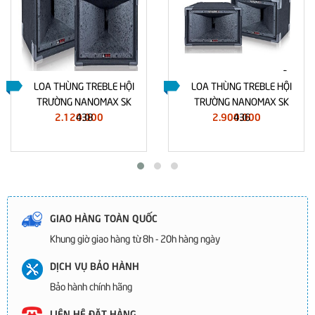
LOA THÙNG TREBLE HỘI
LOA THÙNG TREBLE HỘI
TRƯỜNG NANOMAX SK
TRƯỜNG NANOMAX SK
2.120.000
2.900.000
438
436
GIAO HÀNG TOÀN QUỐC
Khung giờ giao hàng từ 8h - 20h hàng ngày
DỊCH VỤ BẢO HÀNH
Bảo hành chính hãng
LIÊN HỆ ĐẶT HÀNG