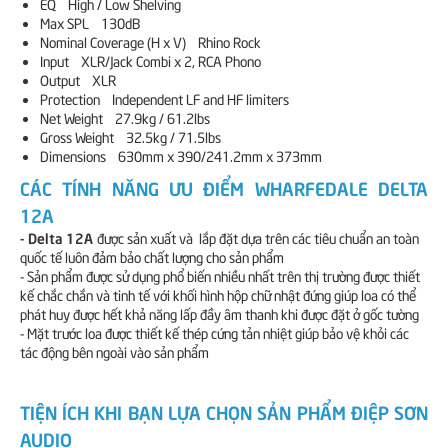
EQ High / Low Shelving
Max SPL 130dB
Nominal Coverage (H x V) Rhino Rock
Input XLR/Jack Combi x 2, RCA Phono
Output XLR
Protection Independent LF and HF limiters
Net Weight 27.9kg / 61.2lbs
Gross Weight 32.5kg / 71.5lbs
Dimensions 630mm x 390/241.2mm x 373mm
CÁC TÍNH NĂNG ƯU ĐIỂM WHARFEDALE DELTA
12A
- Delta 12A
được sản xuất và lắp đặt dựa trên các tiêu chuẩn an toàn
quốc tế luôn đảm bảo chất lượng cho sản phẩm
- Sản phẩm được sử dụng phổ biến nhiều nhất trên thị trường được thiết
kế chắc chắn và tinh tế với khối hình hộp chữ nhật đứng giúp loa có thể
phát huy được hết khả năng lấp đầy âm thanh khi được đặt ở gốc tường
- Mặt trước loa được thiết kế thép cứng tản nhiệt giúp bảo vệ khỏi các
tác động bên ngoài vào sản phẩm
TIỆN ÍCH KHI BẠN LỰA CHỌN SẢN PHẨM ĐIỆP SƠN
AUDIO