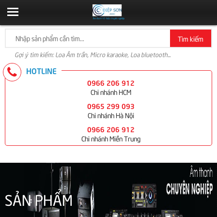
Tìm kiếm
Gợi ý tìm kiếm: Loa Âm trần, Micro karaoke, Loa bluetooth...
HOTLINE
0966 206 912
Chi nhánh HCM
0965 299 093
Chi nhánh Hà Nội
0966 206 912
Chi nhánh Miền Trung
SẢN PHẨM