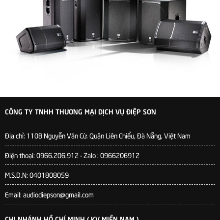
CÔNG TY TNHH THƯƠNG MẠI DỊCH VỤ ĐIỆP SƠN
Địa chỉ:
110B Nguyễn Văn Cừ. Quận Liên Chiểu, Đà Nẵng, Việt Nam
Điện thoại: 0966.206.912 - Zalo : 0966206912
M.S.D.N: 0401808059
Email: audiodiepson@gmail.com
CHI NHÁNH HỒ CHÍ MINH ( KV MIỀN NAM )