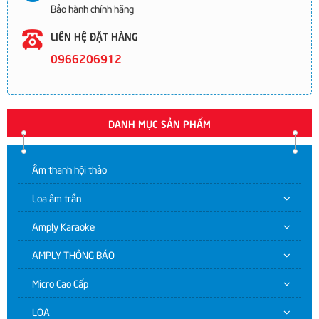
Bảo hành chính hãng
LIÊN HỆ ĐẶT HÀNG
0966206912
DANH MỤC SẢN PHẨM
Âm thanh hội thảo
Loa âm trần
Amply Karaoke
AMPLY THÔNG BÁO
Micro Cao Cấp
LOA