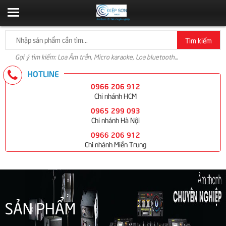
Tìm kiếm
Gợi ý tìm kiếm: Loa Âm trần, Micro karaoke, Loa bluetooth...
HOTLINE
0966 206 912
Chi nhánh HCM
0965 299 093
Chi nhánh Hà Nội
0966 206 912
Chi nhánh Miền Trung
SẢN PHẨM