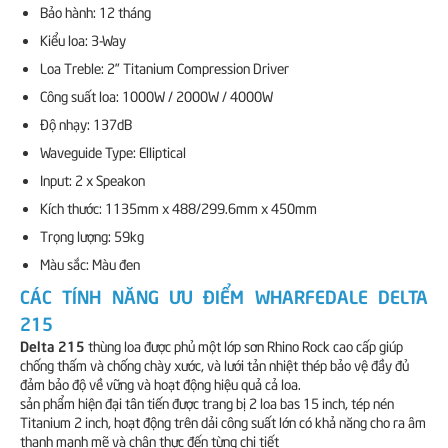
Bảo hành: 12 tháng
Kiểu loa: 3-Way
Loa Treble: 2” Titanium Compression Driver
Công suất loa: 1000W / 2000W / 4000W
Độ nhạy: 137dB
Waveguide Type: Elliptical
Input: 2 x Speakon
Kích thước: 1135mm x 488/299.6mm x 450mm
Trọng lượng: 59kg
Màu sắc: Màu đen
CÁC TÍNH NĂNG ƯU ĐIỂM WHARFEDALE DELTA
215
Delta 215
thùng loa được phủ một lớp sơn Rhino Rock cao cấp giúp
chống thấm và chống chày xước, và lưới tản nhiệt thép bảo vệ đầy đủ
đảm bảo độ về vững và hoạt động hiệu quả cả loa.
sản phẩm hiện đại tân tiến được trang bị 2 loa bas 15 inch, tép nén
Titanium 2 inch, hoạt động trên dải công suất lớn có khả năng cho ra âm
thanh mạnh mẽ và chân thực đến từng chi tiết