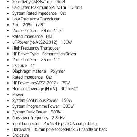
Sensitivity (2.83v/1m) 96dB
Calculated Maximum SPL @1m 124dB
System Rated Impedance 8Ω
Low Frequency Transducer
Size 203mm / 8''
Voice-Coil Size 38mm / 1.5''
Rated Impedance 8Ω
LF Power (re:AES2-2012) 150W
High Frequency Transducer
HF Driver Type Compression Driver
Voice-Coil Size 25mm / 1''
Exit Size 1"
Diaphragm Material Polymer
Rated Impedance 8Ω
HF Power (re:AES2-2012) 25W
Nominal Coverage (H x V) 90° x 60°
Power
System Continuous Power 150W
System Programme Power 300W
System Peak Power 600W
Crossover frequency 2.8kHz
Input Connector 2 x NL4 (speakON compatible)
Hardware 35mm pole socketM8 x 51 handle on back
Enclosure