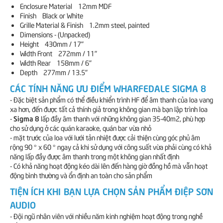
Enclosure Material 12mm MDF
Finish Black or White
Grille Material & Finish 1.2mm steel, painted
Dimensions - (Unpacked)
Height 430mm / 17"
Width Front 272mm / 11"
Width Rear 158mm / 6"
Depth 277mm / 13.5"
CÁC TÍNH NĂNG ƯU ĐIỂM WHARFEDALE SIGMA 8
- Đặc biệt sản phẩm có thể điều khiển trình HF để âm thanh của loa vang
xa hơn, đến được tất cả thính giả trong không gian mà bạn lập trình loa
Sigma 8
-
lấp đầy âm thanh với những không gian 35-40m2, phù hợp
cho sử dụng ở các quán karaoke, quán bar vừa nhỏ
- mặt trước của loa với lưới tản nhiệt được cải thiện cùng góc phủ âm
rộng 90 ° x 60 ° ngay cả khi sử dụng với công suất vừa phải cùng có khả
năng lấp đầy được âm thanh trong một không gian nhất định
- Có khả năng hoạt động kéo dài lên đến hàng giờ đồng hồ mà vẫn hoạt
động bình thường và ổn định an toàn cho sản phẩm
TIỆN ÍCH KHI BẠN LỰA CHỌN SẢN PHẨM ĐIỆP SƠN
AUDIO
- Đội ngũ nhân viên với nhiều năm kinh nghiệm hoạt động trong nghề