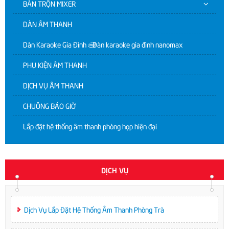
BÀN TRỘN MIXER
DÀN ÂM THANH
Dàn Karaoke Gia Đình | Dàn karaoke gia đình nanomax
PHỤ KIỆN ÂM THANH
DỊCH VỤ ÂM THANH
CHUÔNG BÁO GIỜ
Lắp đặt hệ thống âm thanh phòng họp hiện đại
DỊCH VỤ
Dịch Vụ Lắp Đặt Hệ Thống Âm Thanh Phòng Trà