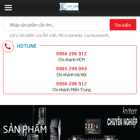
Tìm kiếm
Gợi ý tìm kiếm: Loa Âm trần, Micro karaoke, Loa bluetooth...
HOTLINE
0966 206 912
Chi nhánh HCM
0965 299 093
Chi nhánh Hà Nội
0966 206 912
Chi nhánh Miền Trung
SẢN PHẨM