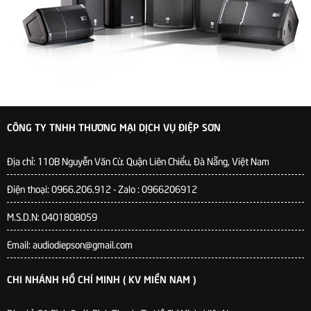
CÔNG TY TNHH THƯƠNG MẠI DỊCH VỤ ĐIỆP SƠN
Địa chỉ:
110B Nguyễn Văn Cừ. Quận Liên Chiểu, Đà Nẵng, Việt Nam
Điện thoại: 0966.206.912 - Zalo : 0966206912
M.S.D.N: 0401808059
Email: audiodiepson@gmail.com
CHI NHÁNH HỒ CHÍ MINH ( KV MIỀN NAM )