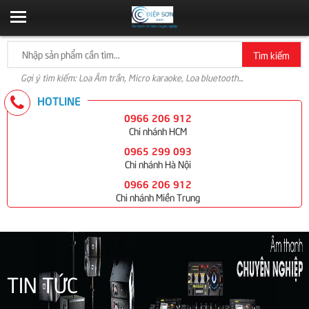
Tìm kiếm
Gợi ý tìm kiếm: Loa Âm trần, Micro karaoke, Loa bluetooth...
HOTLINE
0966 206 912
Chi nhánh HCM
0965 299 093
Chi nhánh Hà Nội
0966 206 912
Chi nhánh Miền Trung
TIN TỨC