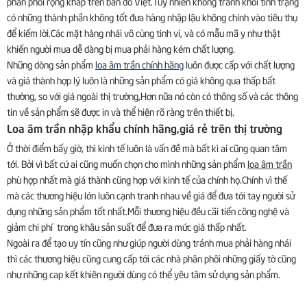
phân phối rộng khắp trên bản đồ Việt.Tuy nhiên không tránh khỏi tình trạng
có những thành phần không tốt đưa hàng nhập lậu không chính vào tiêu thụ
để kiếm lời.Các mặt hàng nhái vô cùng tinh vi, và có mẫu mã y như thật
khiến người mua dễ dàng bị mua phải hàng kém chất lượng.
Những dòng sản phẩm
loa âm trần chính hãng
luôn được cấp với chất lượng
và giá thành hợp lý luôn là những sản phẩm có giá không qua thấp bất
thường, so với giá ngoài thị trường,Hơn nữa nó còn có thông số và các thông
tin về sản phẩm sẽ được in và thể hiện rõ ràng trên thiết bị.
Loa âm trần nhập khẩu chính hãng,giá rẻ trên thị trường
Ở thời điểm bấy giờ, thì kinh tế luôn là vấn đề mà bất kì ai cũng quan tâm
tới. Bởi vì bất cứ ai cũng muốn chọn cho mình những sản phẩm
loa âm trần
phù hợp nhất mà giá thành cũng hợp với kinh tế của chính họ.Chính vì thế
mà các thương hiệu lớn luôn cạnh tranh nhau về giá để đưa tới tay người sử
dụng những sản phẩm tốt nhất.Mỗi thương hiệu đều cãi tiến công nghệ và
giảm chi phí trong khâu sản suất để đưa ra mức giá thấp nhất.
Ngoài ra để tạo uy tín cũng như giúp người dùng tránh mua phải hàng nhái
thì các thương hiệu cũng cung cấp tới các nhà phân phôi những giấy tờ cũng
như những cap kết khiên người dùng có thể yêu tâm sử dụng sản phẩm.