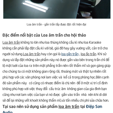
Loa âm trần - gắn trần lắp được đặt rất hiện đại
Đặc điểm nổi bật của Loa âm trần cho hội thảo
Loa âm trần
không to lớn như loa thùng không cầu kì như loa Karaoke
không cần phải lắp đặt cầu kì với bệ, giá đỡ hay gây vướng vất, cản trở cho
người sử dụng.
Loa âm trần
hay còn gọi là
loa gắn trần
,
loa ốp trần
. Khi sử
dụng và lắp đặt những sản phẩm này nó được gắn vào bên trong trần chỉ để
lộ mặt lưới của loa ra trên mặt phẳng trần nên rất thẩm mĩ và gọn gàng giúp
cho chúng ta có một không gian rộng rãi, thoáng mát và thật tự nhiên rất
phù hợp với các văn phòng nơi lam việc và kể cả trong phòng học.Bên cạnh
đó sản phẩm này có cũng có nhược điểm là chị nên để ở một vị trí cố định
không phù hợp với việc thay đổi cấu trúc âm không gian của gia đình bạn
cũng như nơi lam việc của bạn vì nó được gắn vào trần nhà nên khi di dời
sẽ để lại những vết khoét không thẩm mĩ,và tốn nhiều chi phí sửa chữa hơn.
Tại sao nên sử dụng sản phẩm
loa âm trần
tại
Điệp Sơn
Audio