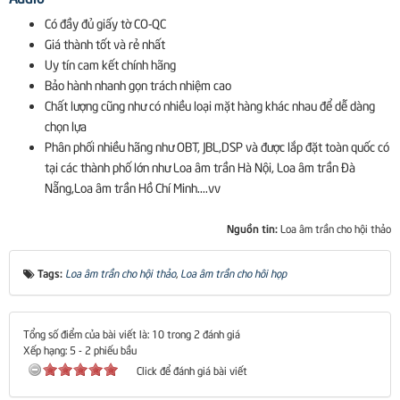
Có đầy đủ giấy tờ CO-QC
Giá thành tốt và rẻ nhất
Uy tín cam kết chính hãng
Bảo hành nhanh gọn trách nhiệm cao
Chất lượng cũng như có nhiều loại mặt hàng khác nhau để dễ dàng
chọn lựa
Phân phối nhiều hãng như OBT, JBL,DSP và được lắp đặt toàn quốc có
tại các thành phố lớn như Loa âm trần Hà Nội, Loa âm trần Đà
Nẵng,Loa âm trần Hồ Chí Minh....vv
Nguồn tin:
Loa âm trần cho hội thảo
Tags:
Loa âm trần cho hội thảo
,
Loa âm trần cho hôi họp
Tổng số điểm của bài viết là: 10 trong 2 đánh giá
Xếp hạng:
5
-
2
phiếu bầu
Click để đánh giá bài viết