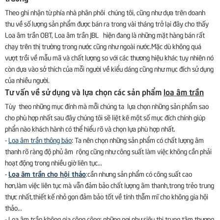
Theo ghi nhận từ phía nhà phân phôi chúng tôi, cũng như dựa trên doanh
thu về số lượng sản phẩm được bán ra trong vài tháng trở lại đây cho thấy
Loa âm trần OBT, Loa âm trần JBL hiện đang là những mặt hàng bán rất
chạy trên thị trường trong nước cũng như ngoài nước.Mặc dù không quá
vượt trồi về mẫu mã và chất lượng so với các thương hiệu khác tuy nhiên nó
còn dựa vào sở thích của mỗi người về kiểu dáng cũng như mục đích sử dụng
của nhiều người.
Tư vấn về sử dụng và lựa chọn các sản phẩm
loa âm trần
Tùy theo những mục đính mà mỗi chúng ta lựa chọn những sản phẩm sao
cho phù hợp nhất sau đây chúng tôi sẽ liệt kê một số mục đích chính giúp
phẩn nào khách hành có thể hiểu rõ và chọn lựa phù hợp nhất.
-
Loa âm trần thông báo
: Ta nên chọn những sản phẩm có chất lượng âm
thanh rõ ràng độ phủ âm rộng cũng như công suất làm việc không cần phải
hoạt động trong nhiều giờ liên tục...
Loa âm trần cho hội thảo
-
:cần nhưng sản phẩm có công suất cao
hơn,làm việc liên tục mà vẫn đảm bảo chất lượng âm thanh,trong trẻo trung
thực nhất,thiết kế nhỏ gọn đảm bảo tốt về tính thẫm mĩ cho không gia hội
thảo...
-
Loa âm trần không gia công cộng
: những nơi như siêu thị,trung tâm thương