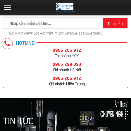
Tìm kiếm
Gợi ý tìm kiếm: Loa Âm trần, Micro karaoke, Loa bluetooth...
HOTLINE
0966 206 912
Chi nhánh HCM
0965 299 093
Chi nhánh Hà Nội
0966 206 912
Chi nhánh Miền Trung
TIN TỨC