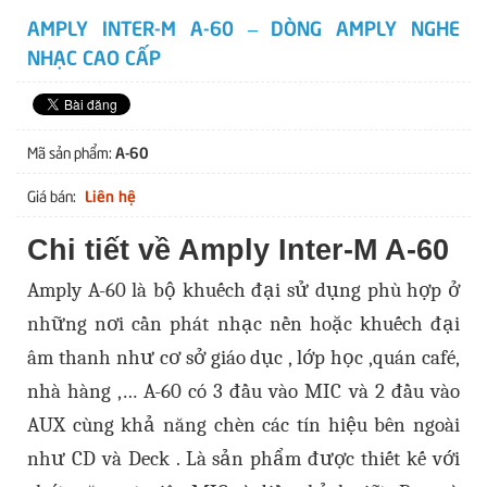
AMPLY INTER-M A-60 – DÒNG AMPLY NGHE
NHẠC CAO CẤP
A-60
Mã sản phẩm:
Liên hệ
Giá bán:
Chi tiết về Amply Inter-M A-60
Amply A-60 là bộ khuếch đại sử dụng phù hợp ở
những nơi cần phát nhạc nền hoặc khuếch đại
âm thanh như cơ sở giáo dục , lớp học ,quán café,
nhà hàng ,… A-60 có 3 đầu vào MIC và 2 đầu vào
AUX cùng khả năng chèn các tín hiệu bên ngoài
như CD và Deck . Là sản phẩm được thiết kế với