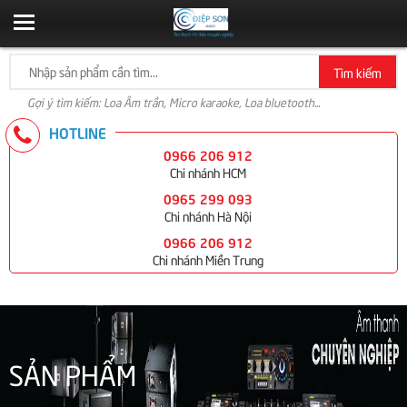
Tìm kiếm
Gợi ý tìm kiếm: Loa Âm trần, Micro karaoke, Loa bluetooth...
HOTLINE
0966 206 912
Chi nhánh HCM
0965 299 093
Chi nhánh Hà Nội
0966 206 912
Chi nhánh Miền Trung
SẢN PHẨM