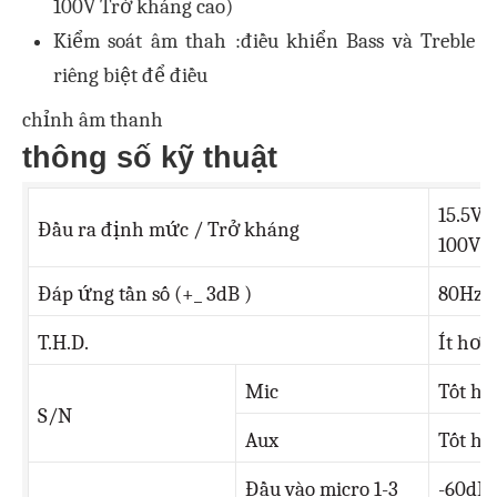
100V Trở kháng cao)
Kiểm soát âm thah :điều khiển Bass và Treble
riêng biệt để điều
chỉnh âm thanh
thông số kỹ thuật
15.5V/
Đầu ra định mức / Trở kháng
100V/
Đáp ứng tần số (+_ 3dB )
80Hz~
T.H.D.
Ít hơn
Mic
Tốt h
S/N
Aux
Tốt h
Đầu vào micro 1-3
-60dB/