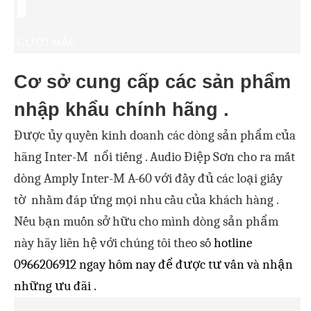
N
G
ƯỜ
I M
Ẫ
U
Cơ sở cung cấp các sản phẩm
nhập khẩu chính hãng .
Được ủy quyền kinh doanh các dòng sản phẩm của
hãng Inter-M nổi tiếng . Audio Điệp Sơn cho ra mắt
dòng
Amply Inter-M A-60
với đầy đủ các loại giấy
tờ nhằm đáp ứng mọi nhu cầu của khách hàng .
Nếu bạn muốn sở hữu cho mình dòng sản phẩm
này hãy liên hệ với chúng tôi theo số
hotline
0966206912 ngay hôm nay để được tư vấn và nhận
những ưu đãi .