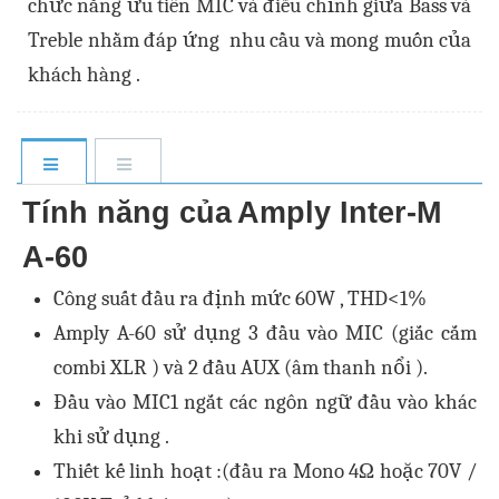
chức năng ưu tiên MIC và điều chỉnh giữa Bass và
Treble nhằm đáp ứng nhu cầu và mong muốn của
khách hàng .
Tính năng của
Amply Inter-M
A-60
Công suất đầu ra định mức 60W , THD<1%
Amply A-60 sử dụng 3 đầu vào MIC (giắc cắm
combi XLR ) và 2 đầu AUX (âm thanh nổi ).
Đầu vào MIC1 ngắt các ngôn ngữ đầu vào khác
khi sử dụng .
Thiết kế linh hoạt :(đầu ra Mono
4Ω hoặc 70V /