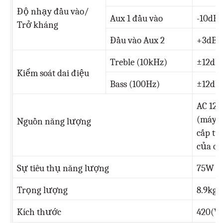
Độ nhạy đầu vào/
Aux 1 đầu vào
-10dB/
Trở kháng
Đầu vào Aux 2
+3dB/
Treble (10kHz)
±12dB
Kiểm soát dai điệu
Bass (100Hz)
±12dB
AC 120
(máy b
Nguồn năng lượng
cấp tù
của qu
Sự tiêu thụ năng lượng
75W
Trọng lượng
8.9kg/
Kích thước
420(W