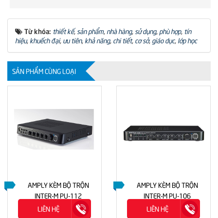
Từ khóa:
thiết kế
,
sản phẩm
,
nhà hàng
,
sử dụng
,
phù hợp
,
tín
hiệu
,
khuếch đại
,
ưu tiên
,
khả năng
,
chi tiết
,
cơ sở
,
giáo dục
,
lớp học
SẢN PHẨM CÙNG LOẠI
AMPLY KÈM BỘ TRỘN
AMPLY KÈM BỘ TRỘN
INTER-M PU-112
INTER-M PU-106
LIÊN HỆ
LIÊN HỆ