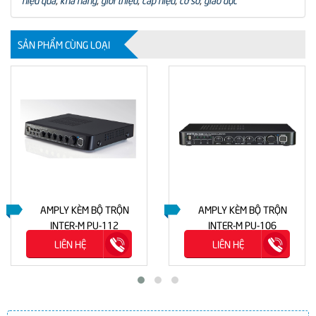
SẢN PHẨM CÙNG LOẠI
AMPLY KÈM BỘ TRỘN
AMPLY KÈM BỘ TRỘN
INTER-M PU-112
INTER-M PU-106
LIÊN HỆ
LIÊN HỆ