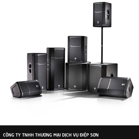
CÔNG TY TNHH THƯƠNG MẠI DỊCH VỤ ĐIỆP SƠN