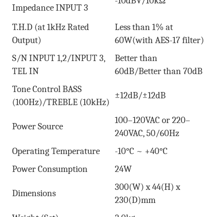
-10dBV/10kΩ
Impedance INPUT 3
T.H.D (at 1kHz Rated
Less than 1% at
Output)
60W(with AES-17 filter)
S/N INPUT 1,2/INPUT 3,
Better than
TEL IN
60dB/Better than 70dB
Tone Control BASS
±12dB/±12dB
(100Hz)/TREBLE (10kHz)
100–120VAC or 220–
Power Source
240VAC, 50/60Hz
Operating Temperature
-10°C ~ +40°C
Power Consumption
24W
300(W) x 44(H) x
Dimensions
230(D)mm