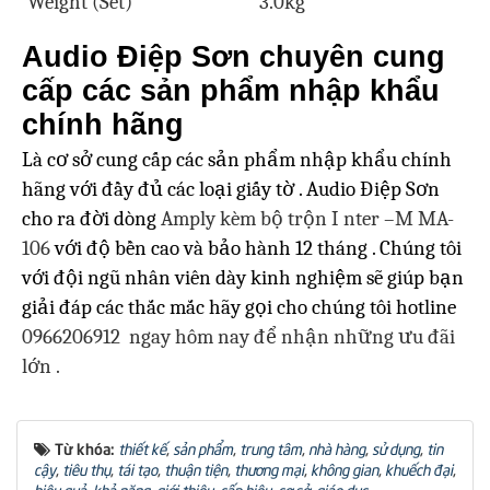
Weight (Set)
3.0kg
Audio Điệp Sơn chuyên cung
cấp các sản phẩm nhập khẩu
chính hãng
Là cơ sở cung cấp các sản phẩm nhập khẩu chính
hãng với đầy đủ các loại giấy tờ . Audio Điệp Sơn
cho ra đời dòng
Amply
kèm bộ trộn
I nter –M MA-
106
với độ bền cao và bảo hành 12 tháng . Chúng tôi
với đội ngũ nhân viên dày kinh nghiệm sẽ giúp bạn
giải đáp các thắc mắc hãy gọi cho chúng tôi hotline
0966206912 ngay hôm nay để nhận những ưu đãi
lớn .
Từ khóa:
thiết kế
,
sản phẩm
,
trung tâm
,
nhà hàng
,
sử dụng
,
tin
cậy
,
tiêu thụ
,
tái tạo
,
thuận tiện
,
thương mại
,
không gian
,
khuếch đại
,
hiệu quả
,
khả năng
,
giới thiệu
,
cấp hiệu
,
cơ sở
,
giáo dục