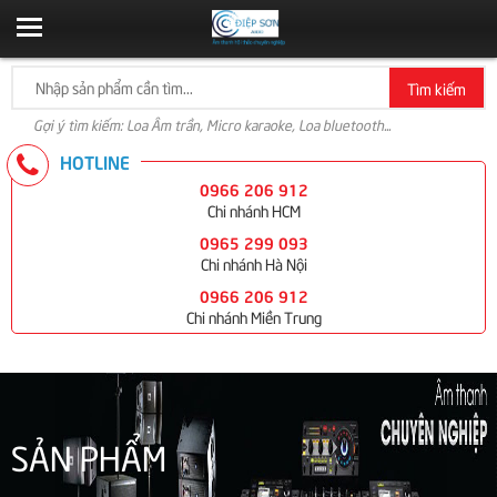
Tìm kiếm
Gợi ý tìm kiếm: Loa Âm trần, Micro karaoke, Loa bluetooth...
HOTLINE
0966 206 912
Chi nhánh HCM
0965 299 093
Chi nhánh Hà Nội
0966 206 912
Chi nhánh Miền Trung
SẢN PHẨM