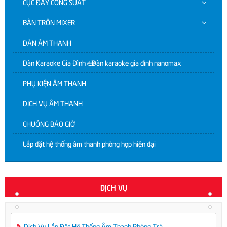
CỤC ĐẨY CÔNG SUẤT
BÀN TRỘN MIXER
DÀN ÂM THANH
Dàn Karaoke Gia Đình | Dàn karaoke gia đình nanomax
PHỤ KIỆN ÂM THANH
DỊCH VỤ ÂM THANH
CHUÔNG BÁO GIỜ
Lắp đặt hệ thống âm thanh phòng họp hiện đại
DỊCH VỤ
Dịch Vụ Lắp Đặt Hệ Thống Âm Thanh Phòng Trà