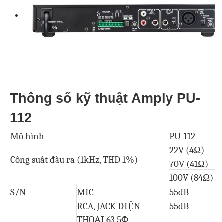
Thông số kỹ thuật Amply PU-
112
Mô hình
PU-112
22V (4Ω)
Công suất đầu ra (1kHz, THD 1%)
70V (41Ω)
100V (84Ω)
S/N
MIC
55dB
RCA, JACK ĐIỆN
55dB
THOẠI 63.5Φ