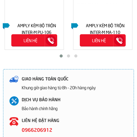
AMPLY KÈM BỘ TRỘN
AMPLY KÈM BỘ TRỘN
INTER-M PU-106
INTER-M MA-110
LIÊN HỆ
LIÊN HỆ
GIAO HÀNG TOÀN QUỐC
Khung giờ giao hàng từ 8h - 20h hàng ngày
DỊCH VỤ BẢO HÀNH
Bảo hành chính hãng
LIÊN HỆ ĐẶT HÀNG
0966206912