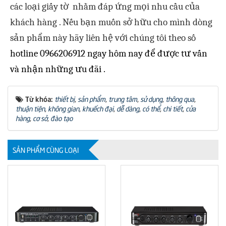
các loại giấy tờ nhằm đáp ứng mọi nhu cầu của
khách hàng . Nếu bạn muốn sở hữu cho mình dòng
sản phẩm này hãy liên hệ với chúng tôi theo số
hotline 0966206912 ngay hôm nay để được tư vấn
và nhận những ưu đãi .
Từ khóa:
thiết bị
,
sản phẩm
,
trung tâm
,
sử dụng
,
thông qua
,
thuận tiện
,
không gian
,
khuếch đại
,
dễ dàng
,
có thể
,
chi tiết
,
cửa
hàng
,
cơ sở
,
đào tạo
SẢN PHẨM CÙNG LOẠI