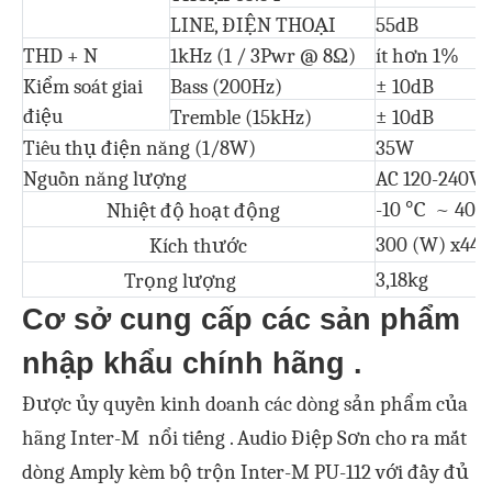
LINE, ĐIỆN THOẠI
55dB
THD + N
1kHz (1 / 3Pwr @ 8Ω)
ít hơn 1%
Kiểm soát giai
Bass (200Hz)
± 10dB
điệu
Tremble (15kHz)
± 10dB
Tiêu thụ điện năng (1/8W)
35W
Nguồn năng lượng
AC 120-240V, 
℃
-10
~ 40
Nhiệt độ hoạt động
300 (W) x44 
Kích thước
3,18kg
Trọng lượng
Cơ sở cung cấp các sản phẩm
nhập khẩu chính hãng .
Được ủy quyền kinh doanh các dòng sản phẩm của
hãng Inter-M nổi tiếng . Audio Điệp Sơn cho ra mắt
dòng
Amply kèm bộ trộn Inter-M PU-112
với đầy đủ