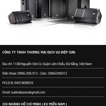
CÔNG TY TNHH THƯƠNG MẠI DỊCH VỤ ĐIỆP SƠN
Địa chỉ:
110B Nguyễn Văn Cừ. Quận Liên Chiểu, Đà Nẵng, Việt Nam
Điện thoại: 0966.206.912 - Zalo : 0966206912
M.S.D.N: 0401808059
Email: audiodiepson@gmail.com
CHI NHÁNH HỒ CHÍ MINH ( KV MIỀN NAM )