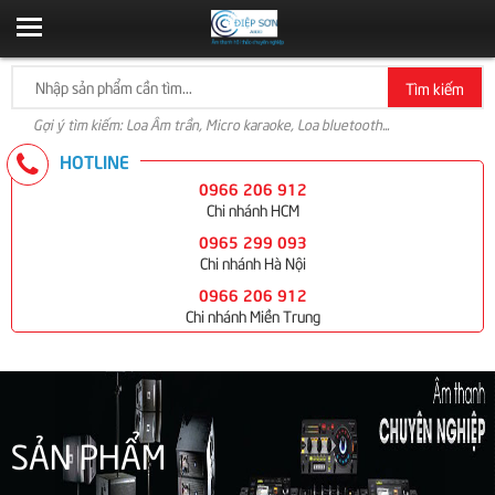
Tìm kiếm
Gợi ý tìm kiếm: Loa Âm trần, Micro karaoke, Loa bluetooth...
HOTLINE
0966 206 912
Chi nhánh HCM
0965 299 093
Chi nhánh Hà Nội
0966 206 912
Chi nhánh Miền Trung
SẢN PHẨM