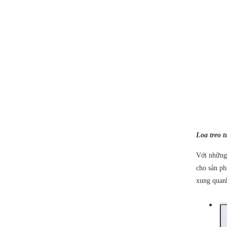
Loa treo 
Với những
cho sản ph
xung quanh