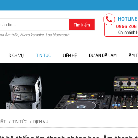
HOTLINE
Tìm kiếm
0966 206
Chi nhánh
Loa Âm trần, Micro karaoke, Loa bluetooth...
DỊCH VỤ
TIN TỨC
LIÊN HỆ
DỰ ÁN ĐÃ LÀM
ÂM 
HẤT
TIN TỨC
DỊCH VỤ
ặt hệ thống âm thanh phòng học- Âm thanh t