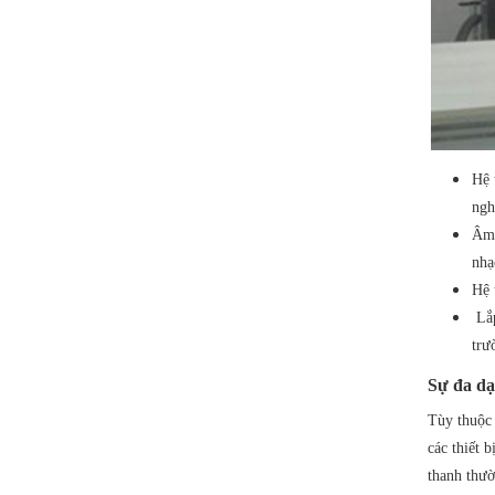
Hệ 
ngh
Âm 
nhạ
Hệ 
Lắp
trư
Sự đa dạ
Tùy thuộc 
các thiết 
thanh thườ