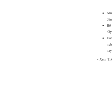
Nhữ
đến
Hệ 
đầy
Dàn
ngh
nay
» Xem Th