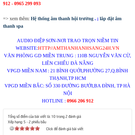
912 - 0965 299 093
=> xem thêm:
Hệ thống âm thanh hội trường
. ;
lắp đặt âm
thanh spa
AUDIO ĐIỆP SƠN-NƠI TRAO TRỌN NIỀM TIN
WEBSITE:
HTTP//AMTHANHANHSANG24H.VN
VĂN PHÒNG GD MIỀN TRUNG : 110B NGUYỄN VĂN CỪ,
LIÊN CHIỂU ĐÀ NẴNG
VPGD MIỀN NAM : 21 BÌNH QUỚI,PHƯỜNG 27,Q.BÌNH
THẠNH,TP HCM
VPGD MIỀN BẮC: SỐ 330 ĐƯỜNG BƯỞI,BA ĐÌNH, TP HÀ
NỘI
HOTLINE :
0966 206 912
Tổng số điểm của bài viết là: 10 trong 2 đánh giá
Xếp hạng:
5
-
2
phiếu bầu
Click để đánh giá bài viết