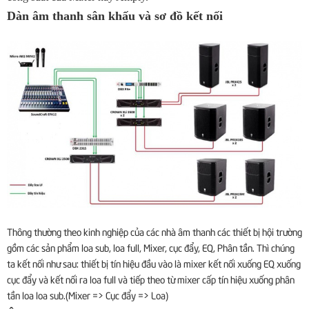
Dàn âm thanh sân khấu và sơ đồ kết nối
Thông thường theo kinh nghiệp của các nhà âm thanh các thiết bị hội trường
gồm các sản phẩm loa sub, loa full, Mixer, cục đẩy, EQ, Phân tần. Thì chúng
ta kết nối như sau: thiết bị tín hiệu đầu vào là mixer kết nối xuống EQ xuống
cục đẩy và kết nối ra loa full và tiếp theo từ mixer cấp tín hiệu xuống phân
tần loa loa sub.(Mixer => Cục đẩy => Loa)