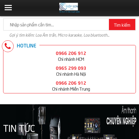
Tìm kiếm
Gợi ý tìm kiếm: Loa Âm trần, Micro karaoke, Loa bluetooth...
HOTLINE
0966 206 912
Chi nhánh HCM
0965 299 093
Chi nhánh Hà Nội
0966 206 912
Chi nhánh Miền Trung
TIN TỨC