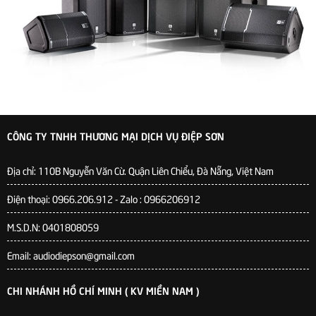
CÔNG TY TNHH THƯƠNG MẠI DỊCH VỤ ĐIỆP SƠN
Địa chỉ:
110B Nguyễn Văn Cừ. Quận Liên Chiểu, Đà Nẵng, Việt Nam
Điện thoại: 0966.206.912 - Zalo : 0966206912
M.S.D.N: 0401808059
Email: audiodiepson@gmail.com
CHI NHÁNH HỒ CHÍ MINH ( KV MIỀN NAM )