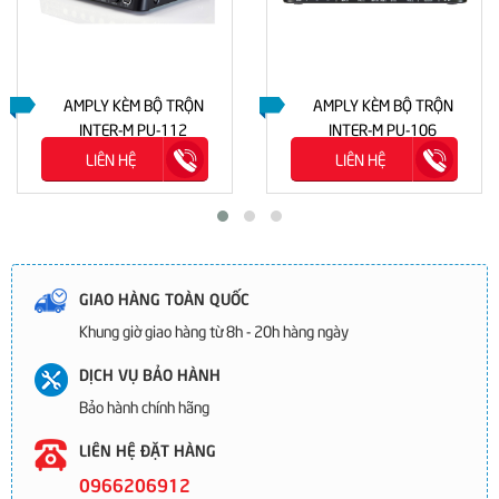
AMPLY KÈM BỘ TRỘN
AMPLY KÈM BỘ TRỘN
INTER-M PU-112
INTER-M PU-106
LIÊN HỆ
LIÊN HỆ
GIAO HÀNG TOÀN QUỐC
Khung giờ giao hàng từ 8h - 20h hàng ngày
DỊCH VỤ BẢO HÀNH
Bảo hành chính hãng
LIÊN HỆ ĐẶT HÀNG
0966206912