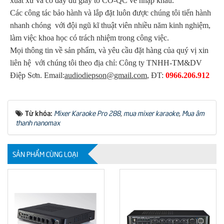
xuất xứ và có đầy đủ giấy tờ CO-QC về nhập khẩu.
Các công tác bảo hành và lắp đặt luôn được chúng tôi tiến hành
nhanh chóng với đội ngũ kĩ thuật viên nhiều năm kinh nghiệm,
làm việc khoa học có trách nhiệm trong công việc.
Mọi thông tin về sản phẩm, và yêu cầu đặt hàng của quý vị xin
liên hệ với chúng tôi theo địa chỉ: Công ty TNHH-TM&DV
Điệp Sơn. Email:
audiodiepson@gmail.com
, ĐT:
0966.206.912
Từ khóa:
Mixer Karaoke Pro 288
,
mua mixer karaoke
,
Mua âm
thanh nanomax
SẢN PHẨM CÙNG LOẠI