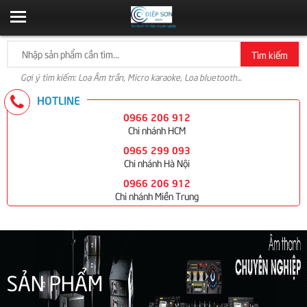
Tìm kiếm
Gợi ý tìm kiếm: Loa Âm trần, Micro karaoke, Loa bluetooth...
HOTLINE
0966 206 912
Chi nhánh HCM
0965 299 093
Chi nhánh Hà Nội
0966 206 912
Chi nhánh Miền Trung
SẢN PHẨM