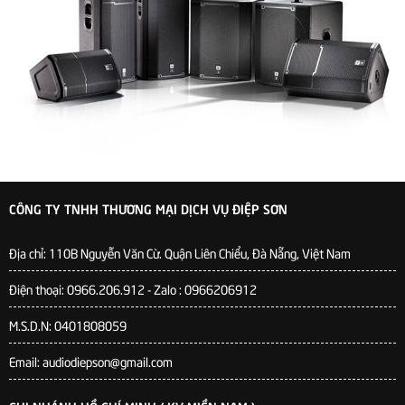
CÔNG TY TNHH THƯƠNG MẠI DỊCH VỤ ĐIỆP SƠN
Địa chỉ:
110B Nguyễn Văn Cừ. Quận Liên Chiểu, Đà Nẵng, Việt Nam
Điện thoại: 0966.206.912 - Zalo : 0966206912
M.S.D.N: 0401808059
Email: audiodiepson@gmail.com