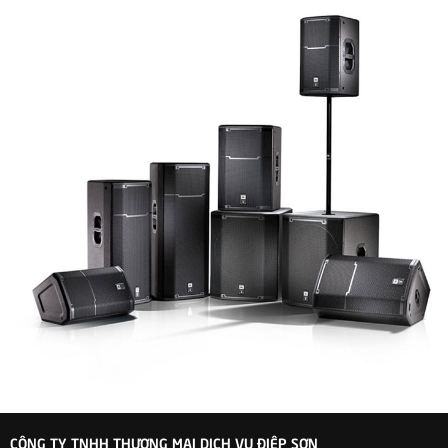
CÔNG TY TNHH THƯƠNG MẠI DỊCH VỤ ĐIỆP SƠN