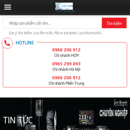
Tìm kiếm
Gợi ý tìm kiếm: Loa Âm trần, Micro karaoke, Loa bluetooth...
HOTLINE
0966 206 912
Chi nhánh HCM
0965 299 093
Chi nhánh Hà Nội
0966 206 912
Chi nhánh Miền Trung
TIN TỨC