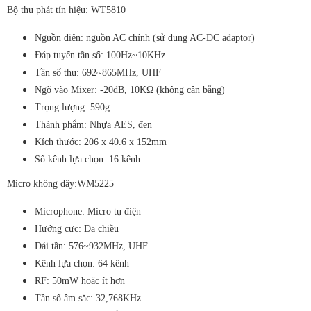
Bộ thu phát tín hiệu: WT5810
Nguồn điện: nguồn AC chính (sử dụng AC-DC adaptor)
Đáp tuyến tần số: 100Hz~10KHz
Tần số thu: 692~865MHz, UHF
Ngõ vào Mixer: -20dB, 10KΩ (không cân bằng)
Trọng lượng: 590g
Thành phẩm: Nhựa AES, đen
Kích thước: 206 x 40.6 x 152mm
Số kênh lựa chọn: 16 kênh
Micro không dây:WM5225
Microphone: Micro tụ điện
Hướng cực: Đa chiều
Dải tần: 576~932MHz, UHF
Kênh lựa chọn: 64 kênh
RF: 50mW hoặc ít hơn
Tần số âm săc: 32,768KHz