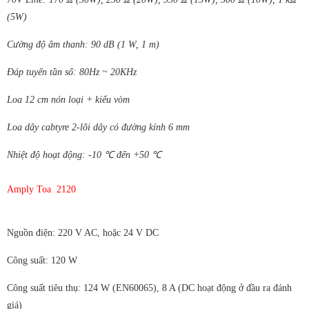
(5W)
Cường độ âm thanh: 90 dB (1 W, 1 m)
Đáp tuyến tần số: 80Hz ~ 20KHz
Loa 12 cm nón loại + kiểu vòm
Loa dây cabtyre 2-lõi dây có đường kính 6 mm
Nhiệt độ hoạt động: -10
℃
đến +50
℃
Amply Toa 2120
Nguồn điện: 220 V AC, hoặc 24 V DC
Công suất: 120 W
Công suất tiêu thụ: 124 W (EN60065), 8 A (DC hoạt động ở đầu ra đánh
giá)