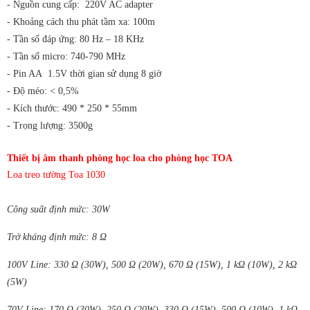
- Nguồn cung cấp: 220V AC adapter
- Khoảng cách thu phát tầm xa: 100m
- Tần số đáp ứng: 80 Hz – 18 KHz
- Tần số micro: 740-790 MHz
- Pin AA 1.5V thời gian sử dụng 8 giờ
- Độ méo: < 0,5%
- Kích thước: 490 * 250 * 55mm
- Trọng lượng: 3500g
Thiết bị âm thanh phòng học loa cho phòng học TOA
Loa treo tường Toa 1030
Công suất định mức: 30W
Trở kháng định mức: 8 Ω
100V Line: 330 Ω (30W), 500 Ω (20W), 670 Ω (15W), 1 kΩ (10W), 2 kΩ
(5W)
70V Line: 170 Ω (30W), 250 Ω (20W), 330 Ω (15W), 500 Ω (10W), 1 kΩ