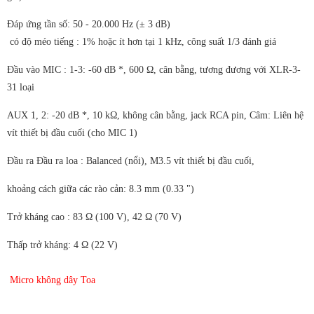
Đáp ứng tần số: 50 - 20.000 Hz (± 3 dB)
có độ méo tiếng : 1% hoặc ít hơn tại 1 kHz, công suất 1/3 đánh giá
Đầu vào MIC : 1-3: -60 dB *, 600 Ω, cân bằng, tương đương với XLR-3-
31 loại
AUX 1, 2: -20 dB *, 10 kΩ, không cân bằng, jack RCA pin, Câm: Liên hệ
vít thiết bị đầu cuối (cho MIC 1)
Đầu ra Đầu ra loa : Balanced (nổi), M3.5 vít thiết bị đầu cuối,
khoảng cách giữa các rào cản: 8.3 mm (0.33 ")
Trở kháng cao : 83 Ω (100 V), 42 Ω (70 V)
Thấp trở kháng: 4 Ω (22 V)
Micro không dây Toa