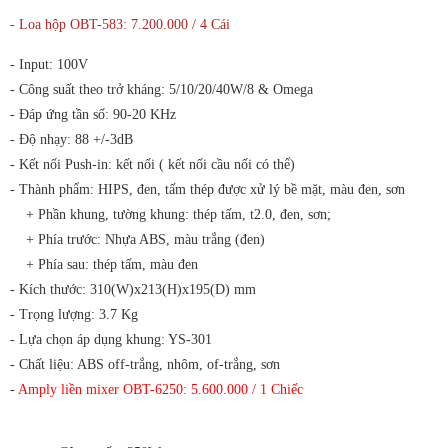
- Loa hộp OBT-583: 7.200.000 / 4 Cái
- Input: 100V
- Công suất theo trở kháng: 5/10/20/40W/8 & Omega
- Đáp ứng tần số: 90-20 KHz
- Độ nhạy: 88 +/-3dB
- Kết nối Push-in: kết nối ( kết nối cầu nối có thể)
- Thành phẩm: HIPS, đen, tấm thép được xử lý bề mặt, màu đen, sơn
+ Phần khung, tường khung: thép tấm, t2.0, đen, sơn;
+ Phía trước: Nhựa ABS, màu trắng (đen)
+ Phía sau: thép tấm, màu đen
- Kích thước: 310(W)x213(H)x195(D) mm
- Trọng lượng: 3.7 Kg
- Lựa chọn áp dụng khung: YS-301
- Chất liệu: ABS off-trắng, nhôm, of-trắng, sơn
-
Amply liền mixer OBT-6250: 5.600.000 / 1 Chiếc