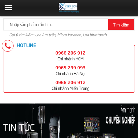
Tìm kiếm
Gợi ý tìm kiếm: Loa Âm trần, Micro karaoke, Loa bluetooth...
HOTLINE
0966 206 912
Chi nhánh HCM
0965 299 093
Chi nhánh Hà Nội
0966 206 912
Chi nhánh Miền Trung
TIN TỨC