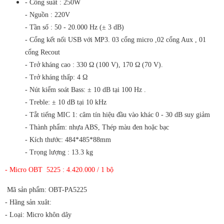
- Công suất : 250W
- Nguồn : 220V
- Tần số : 50 - 20.000 Hz (± 3 dB)
- Cổng kết nối USB với MP3. 03 cổng micro ,02 cổng Aux , 01
cổng Recout
- Trở kháng cao : 330 Ω (100 V), 170 Ω (70 V).
- Trở kháng thấp: 4 Ω
- Nút kiểm soát Bass: ± 10 dB tại 100 Hz .
- Treble: ± 10 dB tại 10 kHz
- Tắt tiếng MIC 1: câm tín hiệu đầu vào khác 0 - 30 dB suy giảm
- Thành phẩm: nhựa ABS, Thép màu đen hoặc bạc
- Kích thước: 484*485*88mm
- Trọng lượng : 13.3 kg
- Micro OBT 5225 : 4.420.000 / 1 bộ
Mã sản phẩm: OBT-PA5225
- Hãng sản xuât:
- Loại: Micro khôn dây